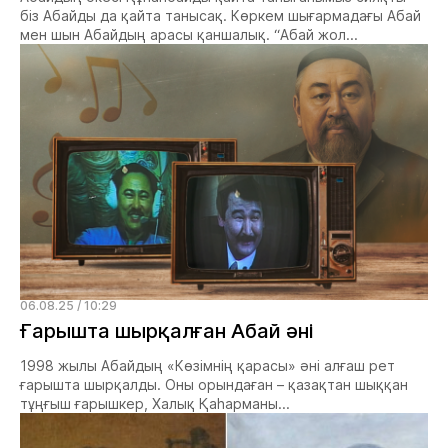
біз Абайды да қайта танысақ. Көркем шығармадағы Абай
мен шын Абайдың арасы қаншалық. “Абай жол...
06.08.25 / 10:29
Ғарышта шырқалған Абай әні
1998 жылы Абайдың «Көзімнің қарасы» әні алғаш рет
ғарышта шырқалды. Оны орындаған – қазақтан шыққан
тұңғыш ғарышкер, Халық Қаһарманы...