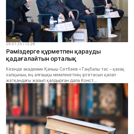
29.07.25 / 12:28
Рәміздерге құрметпен қарауды
қадағалайтын орталық
Кезінде академик Қаныш Сәтбаев «Таңбалы тас – қазақ
халқының ең алғашқы мемлекетінің іргетасын қалап
жатқандағы жазып қалдырған дала Конст...