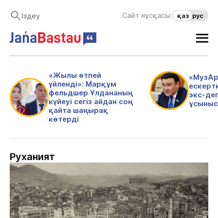
Сайт нұсқасы:
қаз
рус
«Жылы өтпей
«МузАр
үйленді»: Марқұм
ескертк
фельдшер Ұлдананың
экс-де
күйеуі сегіз айдан соң
ұсыныс
қайта шаңырақ
көтерді
Руханият