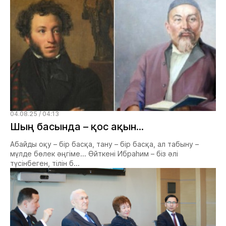
04.08.25 / 04:13
Шың басында – қос ақын...
Абайды оқу – бір басқа, тану – бір басқа, ал табыну –
мүлде бөлек әңгіме... Өйткені Ибраһим – біз әлі
түсінбеген, тілін б...