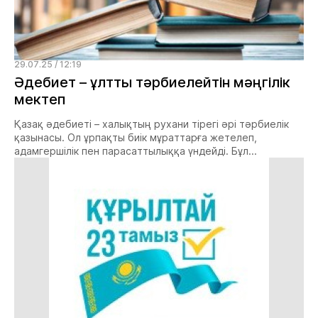
29.07.25 / 12:19
Әдебиет – ұлтты тәрбиелейтін мәңгілік
мектеп
Қазақ әдебиеті – халықтың рухани тірегі әрі тәрбиелік
қазынасы. Ол ұрпақты биік мұраттарға жетелеп,
адамгершілік пен парасаттылыққа үндейді. Бұл...