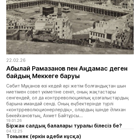
22.02.26
Абылай Рамазанов пен Аңдамас деген
байдың Меккеге баруы
Сәбит Мұқанов өзі кедей әрі жетім болғандықтан шын
ниетімен совет үкіметіне сеніп, оның жақтастары
сенгендей, ол да контрреволюциялық қозғалыстардың
барына имандай сенді. Оның еңбектерінде түрлі
«контрреволюционерлердің», олардың ішінде Әлихан
Бөкейхановтың, Ахмет Байтұрсы...
19.01.26
Біржан салдың балалары туралы білесіз бе?
04.12.25
Тоныкөк (еркін әдеби нұсқа)