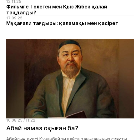
12.11.25
Фильмге Төлеген мен Қыз Жібек қалай
таңдалды?
17.09.25
Мұқағали тағдыры: қаламақы мен қасірет
10.08.25 / 11:22
Абай намаз оқыған ба?
Абайдың әкесі Құнанбайды қайта танығанымыз сияқты