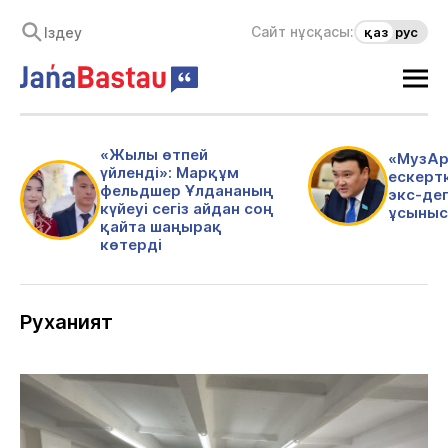
Сайт нұсқасы:
қаз
рус
«Жылы өтпей
«МузАр
үйленді»: Марқұм
ескертк
фельдшер Ұлдананың
экс-де
күйеуі сегіз айдан соң
ұсыныс
қайта шаңырақ
көтерді
Руханият