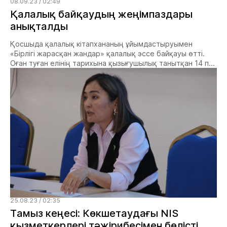
08.09.23 / 02:49
Қалалық байқаудың жеңімпаздары
анықталды
Қосшыда қалалық кітапхананың ұйымдастыруымен
«Бірлігі жарасқан жандар» қалалық эссе байқауы өтті.
Оған туған елінің тарихына қызығушылық танытқан 14 п...
25.08.23 / 02:35
Тамыз кеңесі: Көкшетаудағы NIS
қызметкерлері тәжірибесімен бөлісті