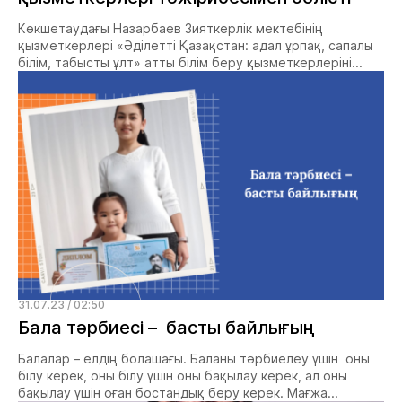
Көкшетаудағы Назарбаев Зияткерлік мектебінің
қызметкерлері «Әділетті Қазақстан: адал ұрпақ, сапалы
білім, табысты ұлт» атты білім беру қызметкерлеріні...
31.07.23 / 02:50
Бала тәрбиесі – басты байлығың
Балалар – елдің болашағы. Баланы тәрбиелеу үшін оны
білу керек, оны білу үшін оны бақылау керек, ал оны
бақылау үшін оған бостандық беру керек. Мағжа...