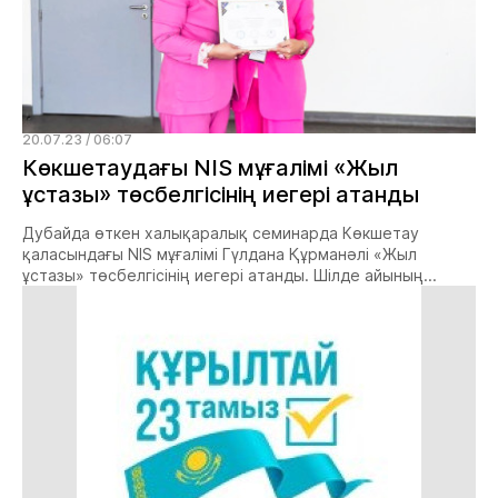
20.07.23 / 06:07
Көкшетаудағы NIS мұғалімі «Жыл
ұстазы» төсбелгісінің иегері атанды
Дубайда өткен халықаралық семинарда Көкшетау
қаласындағы NIS мұғалімі Гүлдана Құрманәлі «Жыл
ұстазы» төсбелгісінің иегері атанды. Шілде айының...