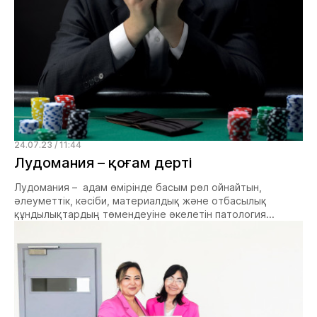
24.07.23 / 11:44
Лудомания – қоғам дерті
Лудомания – адам өмірінде басым рөл ойнайтын,
әлеуметтік, кәсіби, материалдық және отбасылық
құндылықтардың төмендеуіне әкелетін патология...