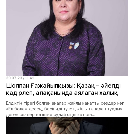
30.07.23 / 11:42
Шолпан Ғажайыпқызы: Қазақ – әйелді
қадірлеп, алақанында аялаған халық
Елдіктің тірегі болған аналар жайлы қанатты сөздер көп.
«Ел болам десең, бесігіңді түзе», «Алып анадан туады»
деген сөздер ел ішіне судай сіңіп кеткен...