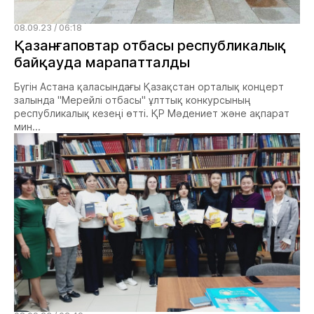
08.09.23 / 06:18
Қазанғаповтар отбасы республикалық
байқауда марапатталды
Бүгін Астана қаласындағы Қазақстан орталық концерт
залында "Мерейлі отбасы" ұлттық конкурсының
республикалық кезеңі өтті. ҚР Мәдениет және ақпарат
мин...