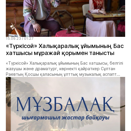
15.09.23 / 01:27
«Түркісой» Халықаралық ұйымының Бас
хатшысы мұражай қорымен танысты
«Түркісой» Халықаралық ұйымының Бас хатшысы, белгілі
жазушы және драматург, көрнекті қайраткер Сұлтан
Раевтың Қосшы қаласының ұлттық музыкалық аспапт...