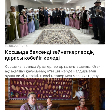
18.09.23 / 12:14
Қосшыда белсенді зейнеткерлердің
қарасы көбейіп келеді
Қосшы қаласында Ардагерлер орталығы ашылды. Оған
ақсақалдар қауымының өтінішін жерде қалдырмаған
аудан әкімі, жергілікті кәсіпкерлер мен мәслихат депу...