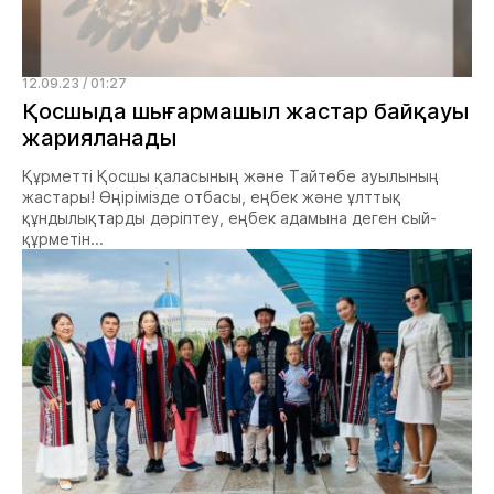
12.09.23 / 01:27
Қосшыда шығармашыл жастар байқауы
жарияланады
Құрметті Қосшы қаласының және Тайтөбе ауылының
жастары! Өңірімізде отбасы, еңбек және ұлттық
құндылықтарды дәріптеу, еңбек адамына деген сый-
құрметін...