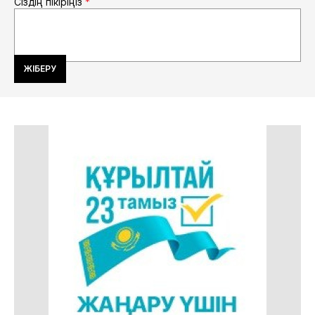
Сіздің пікіріңіз
*
ЖІБЕРУ