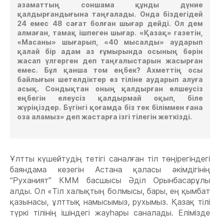
азаматтың соншама құнды дүние
қалдырғандығына таңғалады. Онда біздегідей
24 емес 48 сағат болған шығар дейді. Ол дем
алмаған, тамақ ішпеген шығар. «Қазақ» газетін,
«Масаны» шығарып, «40 мысалды» аударып
қалай бір адам аз ғұмырында осының бәрін
жасап үлгерген деп таңғалыстарын жасырған
емес. Бұл қанша том еңбек? Ахметтің осы
байлығын шетелдіктер өз тіліне аударып алуға
асық. Сондықтан оның қалдырған өлшеусіз
еңбегін елеусіз қалдырмай оқып, біле
жүріңіздер. Бүгінгі қоғамда біз тек біліммен ғана
оза аламыз» деп жастарға ізгі тілегін жеткізді.
Ұлтты күшейтудің тетігі саналған тіл төңірегіндегі
баяндама кезегін Астана қаласы әкімдігінің
“Руханият” КММ басшысы Әділ Орынбасарұлы
алды. Ол «Тіл халықтың болмысы, бары, ең қымбат
қазынасы, ұлттық намысымыз, рухымыз. Қазақ тілі
түркі тілінің ішіндегі жауһары саналады. Елімізде