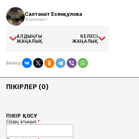
Салтанат Есенқұлова
Журналист
АЛДЫҢҒЫ
КЕЛЕСІ
ЖАҢАЛЫҚ
ЖАҢАЛЫҚ
Бөлісу:
ПІКІРЛЕР (0)
ПІКІР ҚОСУ
Сіздің атыңыз
*