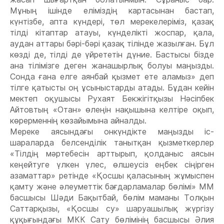
Мұның ішінде еліміздің картасынан бастап,
күнтізбе, апта күндері, төл мерекелеріміз, қазақ
тілді кітаптар атауы, күнделікті жоспар, қала,
аудан аттары бәрі-бәрі қазақ тілінде жазылған. Бұл
көзді де, тілді де үйрететін дүние. Бастысы бізде
ана тілімізге деген жанашырлық болуы маңызды.
Сонда ғана елге аянбай қызмет ете аламыз» деп
тілге қатысты оң ұсыныстарды атады. Бұдан кейін
мектеп оқушысы Рухаят Бекжігітқызы Нәсіпбек
Айтовтың «Отан» өлеңін нақышына келтіре оқып,
көрерменнің көзайымына айналды.
Мереке аясындағы онкүндікте маңызды іс-
шараларда белсенділік танытқан қызметкерлер
«Тілдің мәртебесін арттырып, қолданыс аясын
кеңейтуге үлкен үлес, өлшеусіз еңбек сіңірген
азаматтар» ретінде «Қосшы қаласының жұмыспен
қамту және әлеуметтік бағдарламалар бөлімі» ММ
басшысы Шәди Бақытбай, бөлім маманы Толқын
Саттарқызы, «Қосшы су» шаруашылық жүргізу
құқығындағы МКК Сату бөлімінің басшысы Әлия