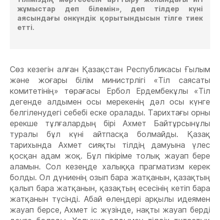
жұмыстар деп білемін», деп тілдер күні
аясындағы онкүндік қорытындысын тілге тиек
етті.
Сөз кезегін алған Қазақстан Республикасы Ғылым
және жоғары білім министрлігі «Тіл саясаты
комитетінің» төрағасы Ербол Ердембекұлы «Тіл
дегенде алдымен осы мерекенің дәл осы күнге
белгіленудегі себебі еске оралады. Тарихтағы орны
ерекше тұлғалардың бірі Ахмет Байтұрсынұлы
туралы бұл күні айтпасқа болмайды. Қазақ
тарихында Ахмет сияқты тілдің дамуына үлес
қосқан адам жоқ. Бұл пікіріме толық жауап бере
аламын. Сол кезеңде халыққа прагматизм керек
болды. Ол дүниенің озып бара жатқанын, қазақтың
қалып бара жатқанын, қазақтың есесінің кетіп бара
жатқанын түсінді. Абай өлеңдері арқылы идеямен
жауап берсе, Ахмет іс жүзінде, нақты жауап берді