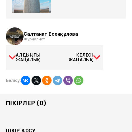
Салтанат Есенқұлова
Журналист
АЛДЫҢҒЫ
КЕЛЕСІ
ЖАҢАЛЫҚ
ЖАҢАЛЫҚ
Бөлісу:
ПІКІРЛЕР (0)
ПІКІР ҚОСУ