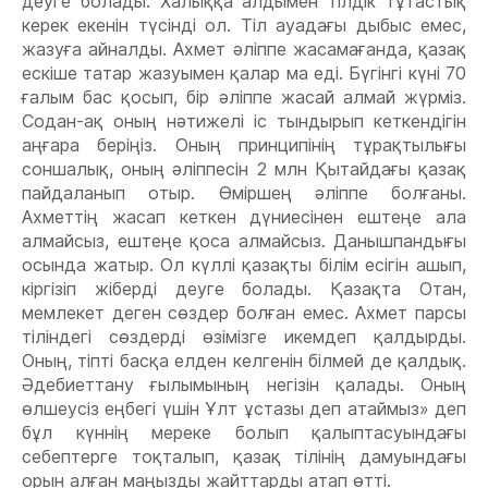
деуге болады. Халыққа алдымен тілдік тұтастық
керек екенін түсінді ол. Тіл ауадағы дыбыс емес,
жазуға айналды. Ахмет әліппе жасамағанда, қазақ
ескіше татар жазуымен қалар ма еді. Бүгінгі күні 70
ғалым бас қосып, бір әліппе жасай алмай жүрміз.
Содан-ақ оның нәтижелі іс тындырып кеткендігін
аңғара беріңіз. Оның принципінің тұрақтылығы
соншалық, оның әліппесін 2 млн Қытайдағы қазақ
пайдаланып отыр. Өміршең әліппе болғаны.
Ахметтің жасап кеткен дүниесінен ештеңе ала
алмайсыз, ештеңе қоса алмайсыз. Данышпандығы
осында жатыр. Ол күллі қазақты білім есігін ашып,
кіргізіп жіберді деуге болады. Қазақта Отан,
мемлекет деген сөздер болған емес. Ахмет парсы
тіліндегі сөздерді өзімізге икемдеп қалдырды.
Оның, тіпті басқа елден келгенін білмей де қалдық.
Әдебиеттану ғылымының негізін қалады. Оның
өлшеусіз еңбегі үшін Ұлт ұстазы деп атаймыз» деп
бұл күннің мереке болып қалыптасуындағы
себептерге тоқталып, қазақ тілінің дамуындағы
орын алған маңызды жайттарды атап өтті.