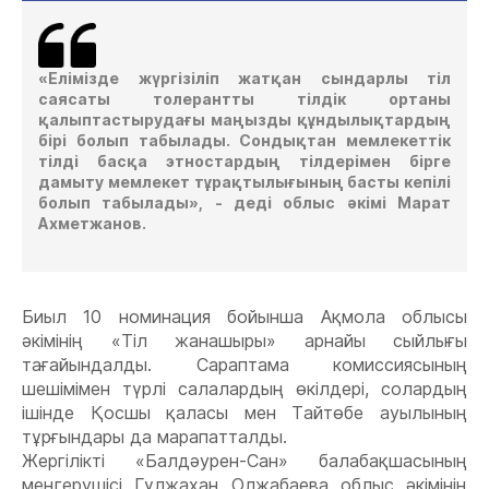
«Елімізде жүргізіліп жатқан сындарлы тіл
саясаты толерантты тілдік ортаны
қалыптастырудағы маңызды құндылықтардың
бірі болып табылады. Сондықтан мемлекеттік
тілді басқа этностардың тілдерімен бірге
дамыту мемлекет тұрақтылығының басты кепілі
болып табылады», - деді облыс әкімі Марат
Ахметжанов.
Биыл 10 номинация бойынша Ақмола облысы
әкімінің «Тіл жанашыры» арнайы сыйлығы
тағайындалды. Сараптама комиссиясының
шешімімен түрлі салалардың өкілдері, солардың
ішінде Қосшы қаласы мен Тайтөбе ауылының
тұрғындары да марапатталды.
Жергілікті «Балдәурен-Сан» балабақшасының
меңгерушісі Гүлжахан Олжабаева облыс әкімінің