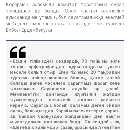
Көрермен арасында комитет төрағасына сұрақ
қоюшылар да болды. Олар «латын әліппесіне
ауысқанда не ұтамыз, бұл сауатсыздыққа әкелмей
ме?» деген мәселені ортаға тастады. Осы тұрғыда
Ербол Ердембекұлы
«Біздің тіліміздегі сөздердің 70 пайызы өзге
тілдік орфографиядан құрылғандығы үлкен
мәселе болып отыр. Егер 42 емес 28 таңбадан
тұратын әліппе жасаған болсақ, қоғам қалай
болады деген мәселеге сараптама жасап келе
жатырмыз. Сауалнама жауабы әр қалай.
Мемлекеттік деңгейде жүргізіліп жатқан
жұмыстардың нәтижесін алдағы уақытта
көреміз. Сауатсыз болып қаламыз деген ойдан
аулақ болыңыздар. Көрші мемлекеттерге қарап-
ақ байқай беріңіздер жағдайды» деп нақты
мысалдармен дөп жауап берді. Ол сондай – ақ
«Шетелдік ғалымдар қазақ арасында Ахметтей