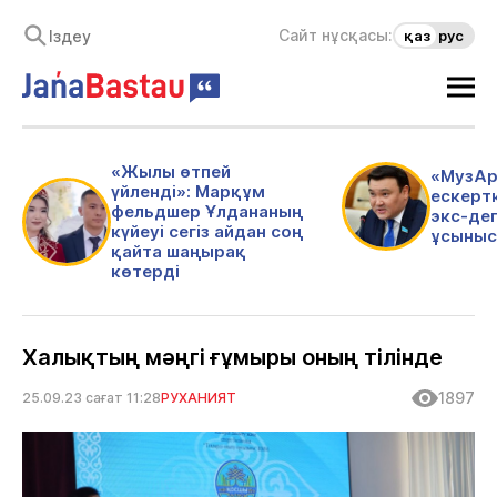
Сайт нұсқасы:
қаз
рус
«Жылы өтпей
«МузАр
үйленді»: Марқұм
ескертк
фельдшер Ұлдананың
экс-де
күйеуі сегіз айдан соң
ұсыныс
қайта шаңырақ
көтерді
Халықтың мәңгі ғұмыры оның тілінде
1897
25.09.23 сағат 11:28
РУХАНИЯТ