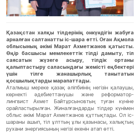
Қазақстан халқы тілдерінің онкүндігін жабуға
арналған салтанатты іс-шара өтті. Оған Ақмола
облысының әкімі Марат Ахметжанов қатысты.
Өңір басшысы мемлекеттік тілді дамыту, тіл
саясатын жүзеге асыру, тілдік ортаны
қалыптастыру саласындағы жемісті еңбектері
үшін тілге жанашырлық танытатын
қосшылықтарды марапаттады.
Аталмыш мереке қазақ әліпбиінің негізін қалаушы,
көрнекті әдебиеттанушы және реформатор-
лингвист Ахмет Байтұрсыновтың туған күніне
орайластырылған. Жиналғандарды тілдер күнімен
облыс әкімі Марат Ахметжанов құттықтады. Ол іс-
шараны ашып, тіл ұлттың ұлы қазынасы, халықтың
рухани энергиясының негізі екенін атап өтті.