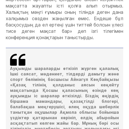
мақсатта жауапты істі қолға алып отырмыз.
Халықтың мәңгі ғұмыры оның тілінде деген дана
халқымыз сөзден жаңылған емес. Ендеше бұл
басқосудың да ел ертеңі үшін титтей болсын үлесі
тисе деген мақсат бар» деп ізгі тілегімен
конференция қонақтарын таныстырды.
Ауқымды шараларды өткізіп жүрген қалалық
Ішкі саясат, мәдениет, тілдерді дамыту және
спорт бөлімінің басшысы Айнагүл Көңбайқызы
«Қазақ тілінің қолданыс аясын кеңейту
мақсатында Қосшы қаласының өзінде кең
ауқымды іс шаралар өткізілді. Біздің өңірдің
біршама мамандары, қазақтілді блогері,
балабақша меңгерушісі, өлең оқуда шеберлік
танытқан оқушылар Ақмола облысы бойынша
үздіктер қатарынан көрініп, елдің абыройын
асқақтатып келген жайы бар. Мұның бәрі осы
тіліміздің мәртебесін арттыру жолындағы игі