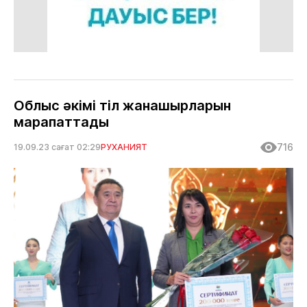
Облыс әкімі тіл жанашырларын
марапаттады
716
19.09.23 сағат 02:29
РУХАНИЯТ