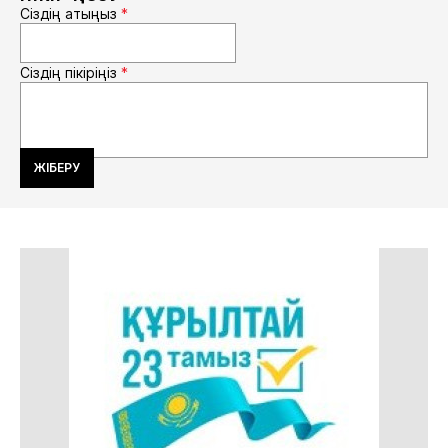
Сіздің атыңыз
*
Сіздің пікіріңіз
*
ЖІБЕРУ