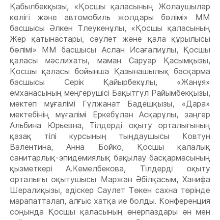
Қабылбекқызы, «Қосшы қаласының Жолаушылар
көлігі және автомобиль жолдары бөлімі» ММ
басшысы Әлкен Тлеукенұлы, «Қосшы қаласының
Жер қатынастары, сәулет және қала құрылысы
бөлімі» ММ басшысы Аслан Исағалиұлы, Қосшы
қаласы мәслихаты, маман Саруар Қасымқызы,
Қосшы қаласы бойынша Қазынашылық басқарма
басшысы Серік Қайырбекұлы, «Жанұя»
емханасының меңгерушісі Бақытгүл Райымбекқызы,
мектеп мұғалімі Гүлжанат Бадешқызы, «Дара»
мектебінің мұғалімі Еркебұлан Асқарұлы, заңгер
Альбина Юрьевна, Тілдерді оқыту орталығының
қазақ тілі курсының тыңдаушысы Ковтун
Валентина, Анна Бойко, Қосшы қалалық
санитарлық-эпидемиялық бақылау басқармасының
қызметкері А.Кемелбекова, Тілдерді оқыту
орталығы оқытушысы Маржан Әбілқасым, Ханифа
Шералиқызы, әдіскер Саулет Төкен сахна төрінде
марапатталап, алғыс хатқа ие болды. Конференция
соңында Қосшы қаласының өнерпаздары ән мен