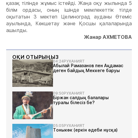
қазақ тілінде жұмыс істейді. Жаңа оқу жылында 5
білім ордасы, оның ішінде мемлекеттік тілде
оқытатын 3 мектеп Целиноград ауданы Өтеміс
ауылында, Көкшетау және Қосшы қалаларында
ашылды.
Жанар АХМЕТОВА
ОҚИ ОТЫРЫҢЫЗ
04:24
РУХАНИЯТ
Абылай Рамазанов пен Аңдамас
деген байдың Меккеге баруы
09:50
РУХАНИЯТ
Біржан салдың балалары
туралы білесіз бе?
05:05
РУХАНИЯТ
Тоныкөк (еркін әдеби нұсқа)