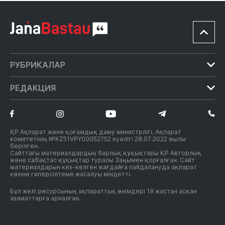
РУБРИКАЛАР
Білім
РЕДАКЦИЯ
Мәдениет
Редакция туралы
Жаңалықтар
Ақмола облысының прокуратурасы «Құқықтық
Саясат
тәртіп әліппесі» акциясын өткізді
Редакция таңдауы
ҚР Ақпарат және қоғамдық даму министрлігі, Ақпарат
комитетінің №KZ51VPY00052752 куәлігі 28.07.2022 жылы
Редакция саясаты
Әлеумет
берілген.
Сайттағы материалдардың барлық құқықтары ҚР Авторлық
Сайт материалын пайдалану ережесi
Экономика
және сабақтас құқықтар туралы Заңымен қорғалған. Сайт
материалдарын кез-келген жағдайға пайдалануда ақпарат
Қоғам
көзіне гиперсілтеме жасалуы міндетті.
Сұхбат
Бұл желі ресурсының ақпараттық өнімдері 18 жастан асқан
Таным
азаматтарға арналған.
Руханият
Спорт