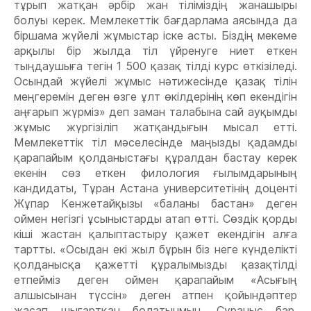
тұрып жатқан әрбір жан тіліміздің жанашыры
болуы керек. Мемлекеттік бағдарлама аясында да
біршама жүйелі жұмыстар іске асты. Біздің мекеме
арқылы бір жылда тіл үйренуге ниет еткен
тыңдаушыға тегін 1 500 қазақ тілді курс өткізіледі.
Осындай жүйелі жұмыс нәтижесінде қазақ тілін
меңгеремін деген өзге ұлт өкілдерінің көп екендігін
аңғарып жүрміз» деп заман талабына сай ауқымды
жұмыс жүргізіліп жатқандығын мысал етті.
Мемлекеттік тіл мәселесінде маңызды қадамды
қарапайым қолданыстағы құралдан бастау керек
екенін сөз еткен филология ғылымдарының
кандидаты, Тұран Астана университетінің доценті
Жұпар Кенжетайқызы «баланы бастан» деген
оймен негізгі ұсыныстарды атап өтті. Сөздік қорды
кіші жастан қалыптастыру қажет екендігін алға
тартты. «Осыдан екі жыл бұрын біз неге күнделікті
қолданысқа қажетті құралымызды қазақтілді
етпейміз деген оймен қарапайым «Асығың
алшысынан түссін» деген атпен қойындәптер
жасап шығартқан болатынмын. Сұраныс бар.