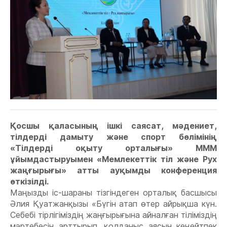
Қосшы қаласының ішкі саясат, мәдениет,
тілдерді дамыту және спорт бөлімінің
«Тілдерді оқыту орталығы» МММ
ұйымдастыруымен «Мемлекеттік тіл және Рух
жаңғырығы» атты ауқымды конференция
өткізілді.
Маңызды іс-шараны тізгіндеген орталық басшысы
Әлия Қуатжанқызы «Бүгін атап өтер айрықша күн.
Себебі тірлігіміздің жаңғырығына айналған тіліміздің
мәртебесін арттырып, қолданыс аясын кеңейтпек