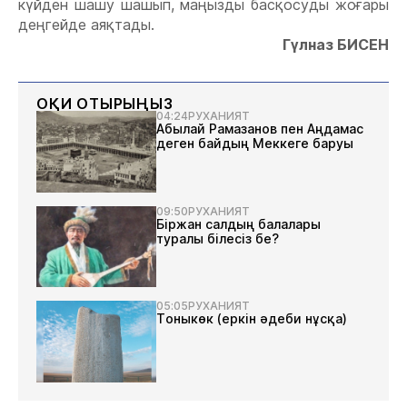
күйден шашу шашып, маңызды басқосуды жоғары
деңгейде аяқтады.
Гүлназ БИСЕН
ОҚИ ОТЫРЫҢЫЗ
04:24
РУХАНИЯТ
Абылай Рамазанов пен Аңдамас
деген байдың Меккеге баруы
09:50
РУХАНИЯТ
Біржан салдың балалары
туралы білесіз бе?
05:05
РУХАНИЯТ
Тоныкөк (еркін әдеби нұсқа)