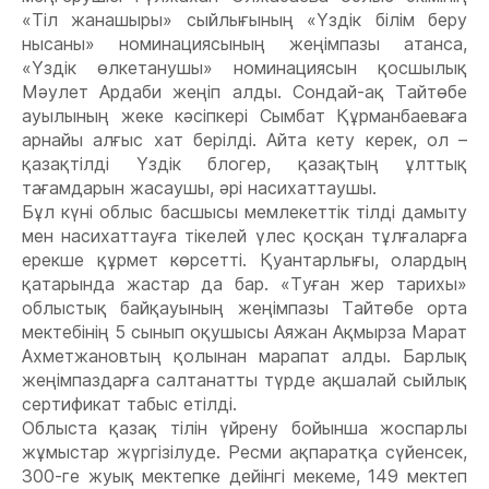
«Тіл жанашыры» сыйлығының «Үздік білім беру
нысаны» номинациясының жеңімпазы атанса,
«Үздік өлкетанушы» номинациясын қосшылық
Мәулет Ардаби жеңіп алды. Сондай-ақ Тайтөбе
ауылының жеке кәсіпкері Сымбат Құрманбаеваға
арнайы алғыс хат берілді. Айта кету керек, ол –
қазақтілді Үздік блогер, қазақтың ұлттық
тағамдарын жасаушы, әрі насихаттаушы.
Бұл күні облыс басшысы мемлекеттік тілді дамыту
мен насихаттауға тікелей үлес қосқан тұлғаларға
ерекше құрмет көрсетті. Қуантарлығы, олардың
қатарында жастар да бар. «Туған жер тарихы»
облыстық байқауының жеңімпазы Тайтөбе орта
мектебінің 5 сынып оқушысы Аяжан Ақмырза Марат
Ахметжановтың қолынан марапат алды. Барлық
жеңімпаздарға салтанатты түрде ақшалай сыйлық
сертификат табыс етілді.
Облыста қазақ тілін үйрену бойынша жоспарлы
жұмыстар жүргізілуде. Ресми ақпаратқа сүйенсек,
300-ге жуық мектепке дейінгі мекеме, 149 мектеп