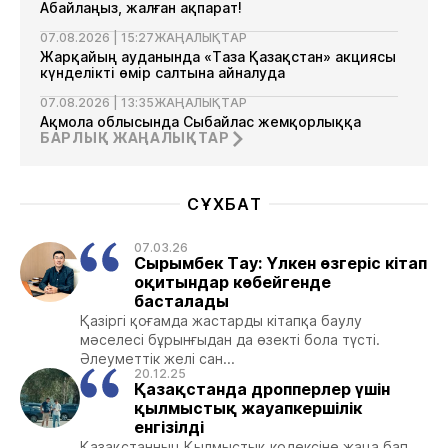
Абайлаңыз, жалған ақпарат!
07.08.2026 | 15:27
ЖАҢАЛЫҚТАР
Жарқайың ауданында «Таза Қазақстан» акциясы
күнделікті өмір салтына айналуда
07.08.2026 | 13:35
ЖАҢАЛЫҚТАР
Ақмола облысында Сыбайлас жемқорлыққа
қарсы комплаенс мектебі ашылды
БАРЛЫҚ ЖАҢАЛЫҚТАР
СҰХБАТ
07.03.26
Сырымбек Тау: Үлкен өзгеріс кітап
оқитындар көбейгенде
басталады
Қазіргі қоғамда жастарды кітапқа баулу
мәселесі бұрынғыдан да өзекті бола түсті.
Әлеуметтік желі сан...
20.12.25
Қазақстанда дропперлер үшін
қылмыстық жауапкершілік
енгізілді
Қазақстанның Қылмыстық кодексіне жаңа бап