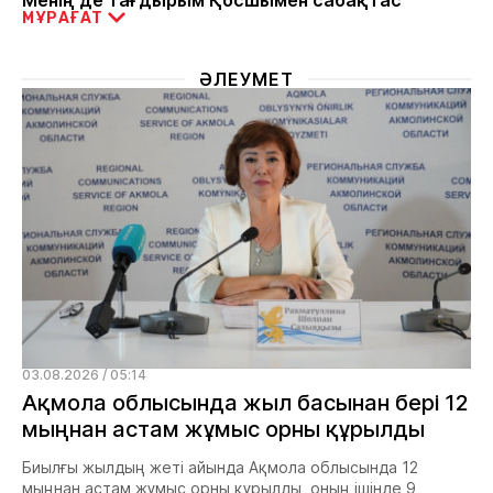
МҰРАҒАТ
ӘЛЕУМЕТ
03.08.2026 / 05:14
Ақмола облысында жыл басынан бері 12
мыңнан астам жұмыс орны құрылды
Биылғы жылдың жеті айында Ақмола облысында 12
мыңнан астам жұмыс орны құрылды, оның ішінде 9