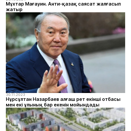
Мұхтар Мағауин. Анти-қазақ саясат жалғасып
жатыр
30.11.2023
Нұрсұлтан Назарбаев алғаш рет екінші отбасы
мен екі ұлының бар екенін мойындады