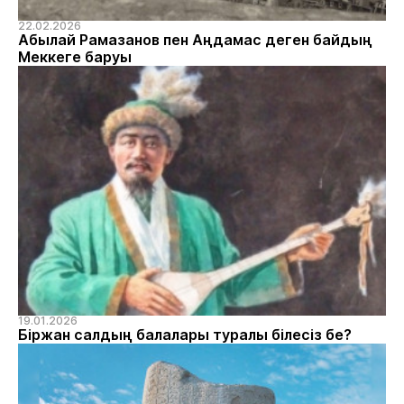
22.02.2026
Абылай Рамазанов пен Аңдамас деген байдың
Меккеге баруы
19.01.2026
Біржан салдың балалары туралы білесіз бе?