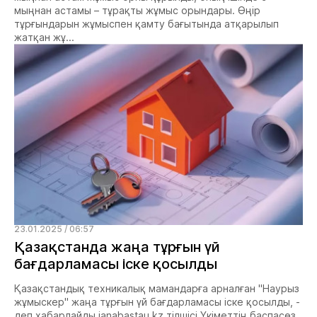
мыңнан астамы – тұрақты жұмыс орындары. Өңір
тұрғындарын жұмыспен қамту бағытында атқарылып
жатқан жұ...
23.01.2025 / 06:57
Қазақстанда жаңа тұрғын үй
бағдарламасы іске қосылды
Қазақстандық техникалық мамандарға арналған "Наурыз
жұмыскер" жаңа тұрғын үй бағдарламасы іске қосылды, -
деп хабарлайды janabastau.kz тілшісі Үкіметтің баспасөз