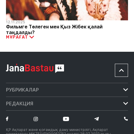
12.11.2025
Фильмге Төлеген мен Қыз Жібек қалай
таңдалды?
МҰРАҒАТ
РУБРИКАЛАР
Білім
РЕДАКЦИЯ
Мәдениет
Редакция туралы
Жаңалықтар
Ақмола облысының прокуратурасы «Құқықтық
Саясат
тәртіп әліппесі» акциясын өткізді
Редакция таңдауы
ҚР Ақпарат және қоғамдық даму министрлігі, Ақпарат
комитетінің №KZ51VPY00052752 куәлігі 28.07.2022 жылы