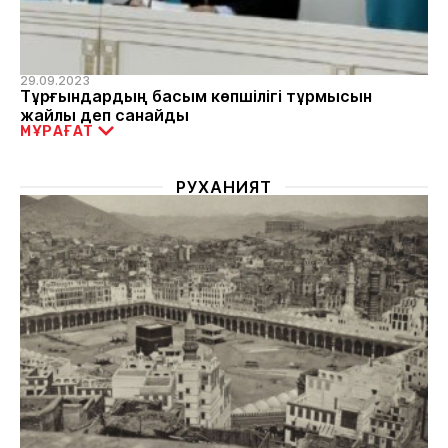
29.09.2023
Тұрғындардың басым көпшілігі тұрмысын
жайлы деп санайды
МҰРАҒАТ
РУХАНИЯТ