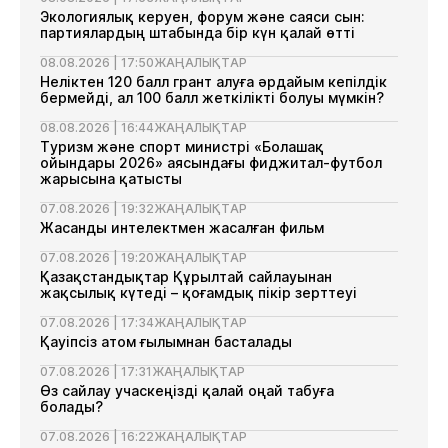
Экологиялық керуен, форум және саяси сын:
партиялардың штабында бір күн қалай өтті
08.08.2026 | 17:50
ЖАҢАЛЫҚТАР
Неліктен 120 балл грант алуға әрдайым кепілдік
бермейді, ал 100 балл жеткілікті болуы мүмкін?
08.08.2026 | 16:44
ЖАҢАЛЫҚТАР
Туризм және спорт министрі «Болашақ
ойындары 2026» аясындағы фиджитал-футбол
жарысына қатысты
07.08.2026 | 19:32
ЖАҢАЛЫҚТАР
Жасанды интелектмен жасалған фильм
07.08.2026 | 19:20
ЖАҢАЛЫҚТАР
Қазақстандықтар Құрылтай сайлауынан
жақсылық күтеді – қоғамдық пікір зерттеуі
07.08.2026 | 17:34
ЖАҢАЛЫҚТАР
Қауіпсіз атом ғылымнан басталады
07.08.2026 | 17:31
ЖАҢАЛЫҚТАР
Өз сайлау учаскеңізді қалай оңай табуға
болады?
07.08.2026 | 16:22
ЖАҢАЛЫҚТАР