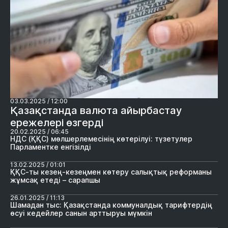
03.03.2025 / 12:00
Қазақстанда валюта айырбастау
ережелері өзгерді
20.02.2025 / 06:45
НДС (ҚҚС) мөлшерлемесінің көтерілуі: түзетулер
Парламентке енгізілді
13.02.2025 / 01:01
ҚҚС-ты кезең-кезеңмен көтеру салықтық реформаны
жұмсақ етеді – сарапшы
26.01.2025 / 11:13
Шамадан тыс: Қазақстанда коммуналдық тарифтердің
өсуі кедейлер санын арттыруы мүмкін