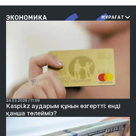
ЭКОНОМИКА
МҰРАҒАТ
24.03.2026 / 11:09
Kaspi.kz аударым құнын өзгертті: енді
қанша төлейміз?