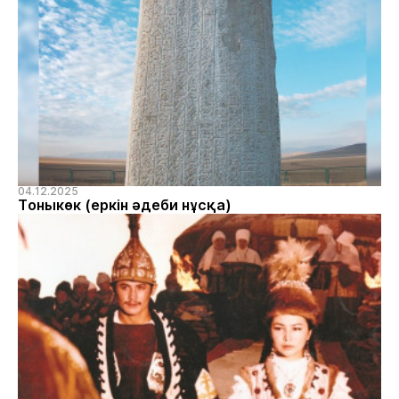
04.12.2025
Тоныкөк (еркін әдеби нұсқа)