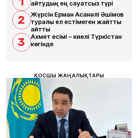
1
айтудың ең сауатсыз түрі
Жүрсін Ерман Асанәлі Әшімов
2
туралы ел естімеген жайтты
айтты
Ахмет есімі – киелі Түркістан
3
көгінде
ҚОСШЫ ЖАҢАЛЫҚТАРЫ