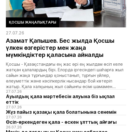
ҚОСШЫ ЖАҢАЛЫҚТАРЫ
27.07.26
Азамат Қапышев. Бес жылда Қосшы
үлкен өзгерістер мен жаңа
мүмкіндіктер қаласына айналды
Қосшы - Қазақстандағы ең жас әрі ең жылдам өсіп келе
жатқан қалалардың бірі. Елорда іргесіндегі шаһарға жыл
сайын жаңа тұрғындар қоныстанып, тұрғын үйлер,
әлеуметтік және кәсіпкерлік нысандар бой көтеріп
жатыр. Қала халқының жыл сайынғы өсімі шамамен...
27.07.26
Ауылдың қала мәртебесін алуына біз ықпал
еттік
27.07.26
Жүз пайыз қазақы қала болатынына сенемін
27.07.26
Өсіп-өркендеген қала - өскен ұлттың айғағы
26.07.26
Менің де тағдырым Қосшымен сабақтас