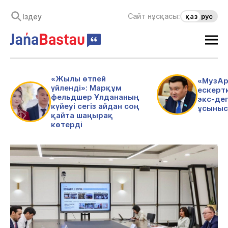
Сайт нұсқасы:
қаз
рус
«Жылы өтпей
«МузАр
үйленді»: Марқұм
ескертк
фельдшер Ұлдананың
экс-де
күйеуі сегіз айдан соң
ұсыныс
қайта шаңырақ
көтерді