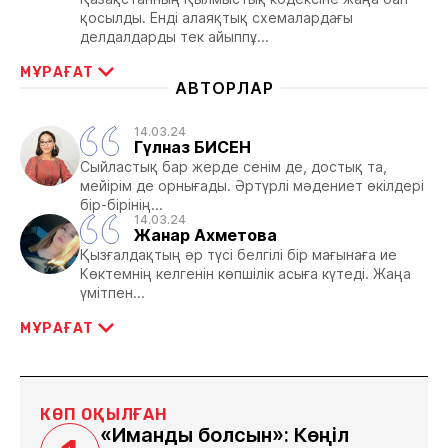
қосылды. Енді алаяқтық схемалардағы
делдалдарды тек айыппұ...
МҰРАҒАТ
АВТОРЛАР
14.03.24
Гүлназ БИСЕН
Сыйластық бар жерде сенім де, достық та,
мейірім де орнығады. Әртүрлі мәдениет өкілдері
бір-бірінің...
14.03.24
Жанар Ахметова
Қызғалдақтың әр түсі белгілі бір мағынаға ие
Көктемнің келгенін көпшілік асыға күтеді. Жаңа
үмітпен...
МҰРАҒАТ
КӨП ОҚЫЛҒАН
«Иманды болсын»: Көңіл