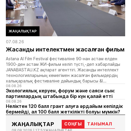
ЖАҢАЛЫҚТАР
07.08.26
Жасанды интелектмен жасалған фильм
Astana AI Film Festival фестиваліне 90-нан астам елден
1900-ден астам ЖИ-фильм келіп түсті,-деп хабарлайды
JANABASTAU.KZ ақпарат агенттігі. Жасанды интеллект
технологияларының көмегімен жасалған фильмдердің
халықаралық фестиваліне дайындық барысы &l...
08.08.26
Экологиялық керуен, форум және саяси сын:
партиялардың штабында бір күн қалай өтті
08.08.26
Неліктен 120 балл грант алуға әрдайым кепілдік
бермейді, ал 100 балл жеткілікті болуы мүмкін?
ЖАҢАЛЫҚТАР
СОҢҒЫ
ТАНЫМАЛ
08.08.2026 | 17:53
ЖАҢАЛЫҚТАР