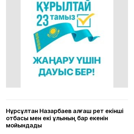
Нұрсұлтан Назарбаев алғаш рет екінші
отбасы мен екі ұлының бар екенін
мойындады