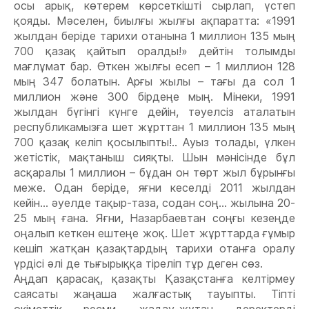
осы арық, көтерем көрсеткішті сырлап, үстеп
қояды. Мəселен, биылғы жылғы ақпаратта: «1991
жылдан беріде тарихи отанына 1 миллион 135 мың
700 қазақ қайтып оралды!» дейтін толымды
мағлұмат бар. Өткен жылғы есеп – 1 миллион 128
мың 347 болатын. Арғы жылы – тағы да сол 1
миллион жəне 300 бірдеңе мың. Мінеки, 1991
жылдан бүгінгі күнге дейін, тəуелсіз аталатын
республикамызға шет жұрттан 1 миллион 135 мың
700 қазақ келіп қосылыпты!.. Ауыз толады, үлкен
жетістік, мақтаныш сияқты. Шын мəнісінде бұл
асқаралы 1 миллион – бұдан он төрт жыл бұрынғы
меже. Одан беріде, яғни кеселді 2011 жылдан
кейін... əуелде тақыр-таза, содан соң... жылына 20-
25 мың ғана. Яғни, Назарбаевтан соңғы кезеңде
оңалып кеткен ештеңе жоқ. Шет жұрттарда ғұмыр
кешіп жатқан қазақтардың тарихи отанға оралу
үрдісі əлі де тығырыққа тіреліп тұр деген сөз.
Аңдап қарасақ, қазақты Қазақстанға келтірмеу
саясаты жаңаша жалғастық тауыпты. Тіпті
өкіметтік ресми, жадау-жұтаң деректерді