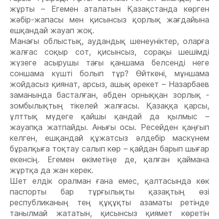
жұрты – Егемен аталатын Қазақстанда көрген
жəбір-жапасы мен қисынсыз қорлық жағдайына
ешқандай жауап жоқ.
Манағы облыстық, аудандық шенеуніктер, оларға
жалғас соқыр сот, қисынсыз, сорақы шешімді
жүзеге асырушы тағы қаншама белсенді неге
соншама күшті болып тұр? Өйткені, мұншама
жойдасыз қиянат, арсыз, ашық əрекет – Назарбаев
заманында басталған, əбден орныққан зорлық -
зомбылықтың тікелей жалғасы. Қазаққа қарсы,
ұлттық мүдеге қайшы қандай да қылмыс –
жауапқа жатпайды. Анығы осы. Ресейден қаңғып
келген, ешқандай құжатсыз əлдебір маскүнем
бұралқыға тоқтау салып көр – қайдан барып шығар
екенсің. Егемен өкіметіңе де, қалған қаймана
жұртқа да жан керек.
Шет елдік оралман ғана емес, қалтасында көк
паспорты бар тұрғылықты қазақтың өзі
республиканың тең құқұқты азаматы ретінде
танылмай жататын, қисынсыз қиямет көретін