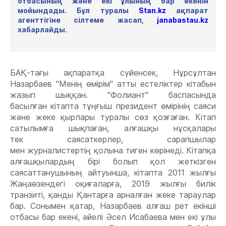
отбасының және екі ұлының бар екенін
мойындады. Бұл туралы
Stan.kz
ақпарат
агенттігіне сілтеме жасап,
janabastau.kz
хабарлайды.
БАҚ-тағы ақпаратқа сүйенсек, Нұрсұлтан
Назарбаев "Менің өмірім" атты естеліктер кітабын
жазып шыққан. "Фолиант" баспасында
басылған кітапта тұңғыш президент өмірінің саяси
және жеке қырлары туралы сөз қозғаған. Кітап
сатылымға шықпаған, алғашқы нұсқалары
тек саясаткерлер, сарапшылар
мен журналистертің қолына тиген көрінеді. Кітапқа
алғашқылардың бірі болып қол жеткізген
саясаттанушының айтуынша, кітапта 2011 жылғы
Жаңаөзендегі оқиғаларға, 2019 жылғы билік
транзиті, қанды Қантарға арналған жеке тараулар
бар. Сонымен қатар, Назарбаев алғаш рет екінші
отбасы бар екені, әйелі Әсел Исабаева мен екі ұлы