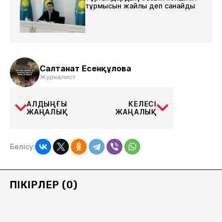
тұрмысын жайлы деп санайды
Салтанат Есенқұлова
Журналист
АЛДЫҢҒЫ
КЕЛЕСІ
ЖАҢАЛЫҚ
ЖАҢАЛЫҚ
Бөлісу:
ПІКІРЛЕР (0)