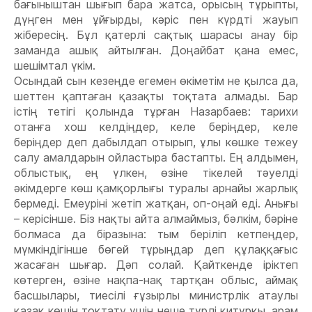
бағыныштан шығып бара жатса, орысың тұрыпты,
дүңген мен ұйғырды, кəріс пен күрдті жауып
жібересің. Бұл қатерлі сақтық шарасы анау бір
заманда ашық айтылған. Доңайбат қана емес,
шешімтал үкім.
Осындай сын кезеңде егемен өкіметім не қылса да,
шеттен қаптаған қазақты тоқтата алмады. Бар
істің тетігі қолында тұрған Назарбаев: тарихи
отанға хош келдіңдер, келе беріңдер, келе
беріңдер деп дабылдап отырып, ұлы көшке тежеу
салу амалдарын ойластыра бастапты. Ең алдымен,
облыстық, ең үлкен, өзіне тікелей тəуелді
əкімдерге көш қамқорлығы туралы арнайы жарлық
бермеді. Емеуріні жетіп жатқан, оп-оңай еді. Анығы
– керісінше. Біз нақты айта алмаймыз, бəлкім, бəріне
болмаса да біразына: тым беріліп кетпеңдер,
мүмкіндігінше бөгей тұрыңдар деп құлаққағыс
жасаған шығар. Дəп солай. Қайткенде іріктеп
көтерген, өзіне нақпа-нақ тартқан облыс, аймақ
басшылары, тиесілі ғұзырлы министрлік атаулы
қазақ көшін тоқтату үшін неше түрлі қитұрқы, арам