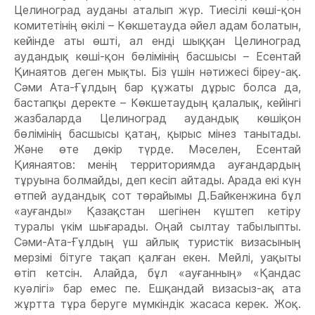
Целиноград ауданы аталып жүр. Тиесілі көші-қон
комитетінің өкілі – Көкшетауда əйел адам болатын,
кейінде аты өшті, ал енді шыққан Целиноград
аудандық көші-қон бөлімінің басшысы – Есентай
Қинаятов деген мықты. Біз үшін нəтижесі біреу-ақ.
Сəми Ата-Ғұлдың бар құжаты дұрыс болса да,
бастапқы деректе – Көкшетаудың қалалық, кейінгі
жазбаларда Целиноград аудандық көшіқон
бөлімінің басшысы қатаң, қырыс мінез танытады.
Жəне өте дөкір түрде. Мəселен, Есентай
Қиянаятов: менің территориямда ауғандардың
тұруына болмайды, деп кесіп айтады. Арада екі күн
өтпей аудандық сот төрайымы Д.Байкенжина бұл
«ауғанды» Қазақстан шегінен күштеп кетіру
туралы үкім шығарады. Оңай сылтау табылыпты.
Сəми-Ата-Ғұлдың үш айлық туристік визасының
мерзімі бітуге тақап қалған екен. Мейлі, уақыты
өтіп кетсін. Алайда, бұл «ауғанның» «Қандас
куəлігі» бар емес пе. Ешқандай визасыз-ақ ата
жұртта тұра беруге мүмкіндік жасаса керек. Жоқ.