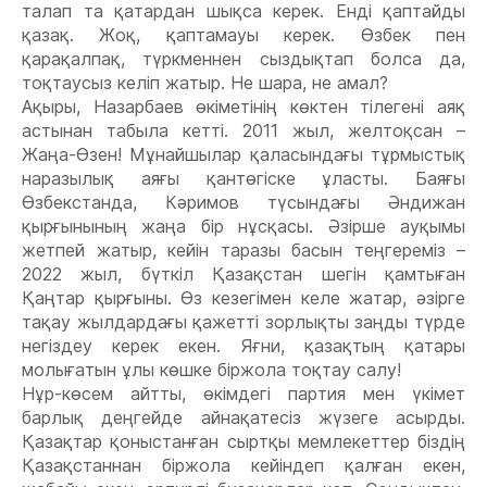
талап та қатардан шықса керек. Енді қаптайды
қазақ. Жоқ, қаптамауы керек. Өзбек пен
қарақалпақ, түркменнен сыздықтап болса да,
тоқтаусыз келіп жатыр. Не шара, не амал?
Ақыры, Назарбаев өкіметінің көктен тілегені аяқ
астынан табыла кетті. 2011 жыл, желтоқсан –
Жаңа-Өзен! Мұнайшылар қаласындағы тұрмыстық
наразылық аяғы қантөгіске ұласты. Баяғы
Өзбекстанда, Кəримов түсындағы Əндижан
қырғынының жаңа бір нұсқасы. Əзірше ауқымы
жетпей жатыр, кейін таразы басын теңгереміз –
2022 жыл, бүткіл Қазақстан шегін қамтыған
Қаңтар қырғыны. Өз кезегімен келе жатар, əзірге
тақау жылдардағы қажетті зорлықты заңды түрде
негіздеу керек екен. Яғни, қазақтың қатары
молығатын ұлы көшке біржола тоқтау салу!
Нұр-көсем айтты, өкімдегі партия мен үкімет
барлық деңгейде айнақатесіз жүзеге асырды.
Қазақтар қоныстанған сыртқы мемлекеттер біздің
Қазақстаннан біржола кейіндеп қалған екен,