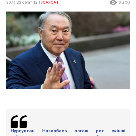
12646
30.11.23 сағат 12:13
САЯСАТ
Нұрсұлтан Назарбаев алғаш рет екінші