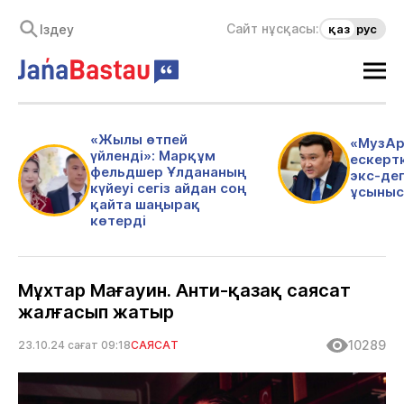
Сайт нұсқасы:
қаз
рус
«Жылы өтпей
«МузАр
үйленді»: Марқұм
ескертк
фельдшер Ұлдананың
экс-де
күйеуі сегіз айдан соң
ұсыныс
қайта шаңырақ
көтерді
Мұхтар Мағауин. Анти-қазақ саясат
жалғасып жатыр
10289
23.10.24 сағат 09:18
САЯСАТ