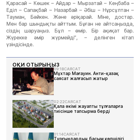
Қарасай – Көшек – Айдар – Мырзатай – Кеңбаба –
Еділ – Сапақбай – Назарбай – Әбіш – Нұрсұлтан –
Тауман, Бәйкен. Және әріқарай. Міне, достар.
Мен бар шындықты айттым. Бұған не айтсаңызда,
сіздің шаруаңыз. Бұл – өмір. Бір ақиқат бар.
Жүрекке әмір жүрмейді”, – делінген кітап
үзіндісінде.
ОҚИ ОТЫРЫҢЫЗ
09:18
САЯСАТ
Мұхтар Мағауин. Анти-қазақ
саясат жалғасып жатыр
02:22
САЯСАТ
Қала әкімі жауапты тұлғаларға
тиісінше тапсырма берді
01:14
САЯСАТ
Тұрғындардың басым көпшілігі