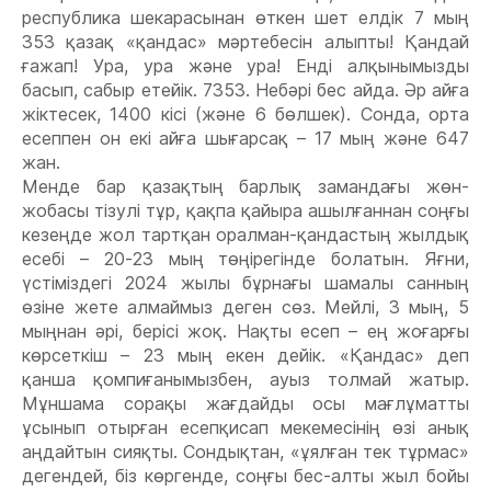
республика шекарасынан өткен шет елдік 7 мың
353 қазақ «қандас» мəртебесін алыпты! Қандай
ғажап! Ура, ура жəне ура! Енді алқынымызды
басып, сабыр етейік. 7353. Небəрі бес айда. Əр айға
жіктесек, 1400 кісі (жəне 6 бөлшек). Сонда, орта
есеппен он екі айға шығарсақ – 17 мың жəне 647
жан.
Менде бар қазақтың барлық замандағы жөн-
жобасы тізулі тұр, қақпа қайыра ашылғаннан соңғы
кезеңде жол тартқан оралман-қандастың жылдық
есебі – 20-23 мың төңірегінде болатын. Яғни,
үстіміздегі 2024 жылы бұрнағы шамалы санның
өзіне жете алмаймыз деген сөз. Мейлі, 3 мың, 5
мыңнан əрі, берісі жоқ. Нақты есеп – ең жоғарғы
көрсеткіш – 23 мың екен дейік. «Қандас» деп
қанша қомпиғанымызбен, ауыз толмай жатыр.
Мұншама сорақы жағдайды осы мағлұматты
ұсынып отырған есепқисап мекемесінің өзі анық
аңдайтын сияқты. Сондықтан, «ұялған тек тұрмас»
дегендей, біз көргенде, соңғы бес-алты жыл бойы