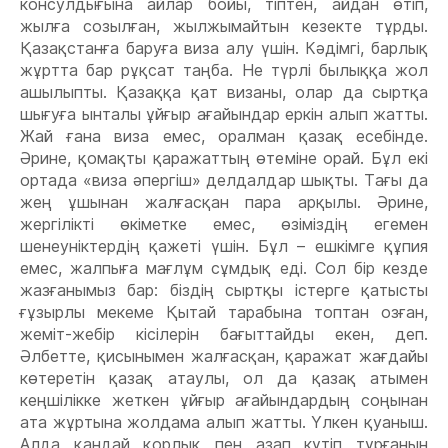
консулдығына айлар бойы, тіптен, айдан өтіп,
жылға созылған, жылжымайтын кезекте тұрды.
Қазақстанға баруға виза алу үшін. Кəдімгі, барлық
жұртта бар рұқсат таңба. Не түрлі былыққа жол
ашылыпты. Қазаққа қат визаны, олар да сыртқа
шығуға ынталы ұйғыр ағайындар еркін алып жатты.
Жай ғана виза емес, оралман қазақ есебінде.
Əрине, қомақты қаражаттың өтеміне орай. Бұл екі
ортада «виза əпергіш» делдалдар шықты. Тағы да
жең ұшынан жалғасқан пара арқылы. Əрине,
жергілікті өкіметке емес, өзіміздің егемен
шенеуніктердің қажеті үшін. Бұл – ешкімге құпия
емес, жалпыға мағлұм сұмдық еді. Сол бір кезде
жазғанымыз бар: біздің сыртқы істерге қатысты
ғұзырлы мекеме Қытай тарабына топтан озған,
жеміт-жебір кісілерін бағыттайды екен, деп.
Əлбетте, қисынымен жалғасқан, қаражат жағдайы
көтеретін қазақ атаулы, ол да қазақ атымен
кеңшілікке жеткен ұйғыр ағайындардың соңынан
ата жұртына жолдама алып жатты. Үлкен қуаныш.
Алда қандай қорлық пен азап күтіп тұрғанын