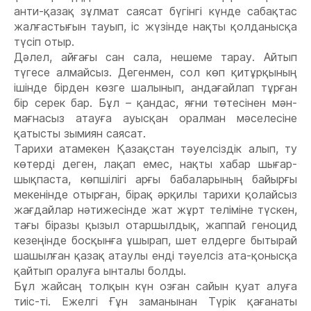
анти-қазақ зұлмат саясат бүгінгі күнде сабақтас
жалғастығын тауып, іс жүзінде нақты қолданысқа
түсіп отыр.
Дəлел, айғағы сан сала, нешеме тарау. Айтып
түгесе алмайсыз. Дегенмен, сол көп қитұрқының
ішінде бірден көзге шалынып, андағайлап тұрған
бір серек бар. Бұл – қандас, яғни төтесінен мəн-
мағнасыз атауға ауысқан оралман мəселесіне
қатысты зымиян саясат.
Тарихи атамекен Қазақстан тəуелсіздік алып, ту
көтерді деген, лақап емес, нақты хабар шығар-
шықпаста, көпшілігі арғы бабаларының байырғы
мекенінде отырған, бірақ əрқилы тарихи қолайсыз
жағдайлар нəтижесінде жат жұрт теліміне түскен,
тағы біразы қызыл отаршылдық, жаппай геноцид
кезеңінде босқынға ұшырап, шет елдерге бытырай
шашылған қазақ атаулы енді тəуелсіз ата-қонысқа
қайтып оралуға ынталы болды.
Бұл жайсаң толқын күн озған сайын қуат алуға
тиіс-ті. Ежелгі Ғұн заманынан Түрік қағанаты