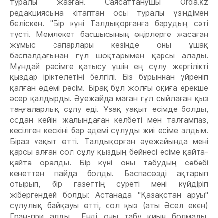
туралы жазған. Саясаттанушы Orda.kz
редакциясына кітаптан осы туралы үзіндімен
бөліскен. "Бір күні Талдықорғанға барудың сәті
түсті. Мемлекет басшысының өңірлерге жасаған
жұмыс сапарлары кезінде оны ұшақ
баспалдағынан гүл шоқтарымен қарсы алады.
Мұндай рәсімге қатысу үшін ең сұлу жергілікті
қыздар іріктелетіні белгілі. Біз бұрыннан үйреніп
қалған әдемі рәсім. Бірақ бұл жолғы оқиға ерекше
әсер қалдырды. Әуежайда маған гүл сыйлаған қыз
таңғаларлық сұлу еді. Ұзақ уақыт есімде болды,
содан кейін жалындаған келбеті мен талғампаз,
кесілген кескіні бар әдемі сұлуды жиі есіме алдым.
Біраз уақыт өтті. Талдықорған әуежайында мені
қарсы алған сол сұлу қыздың бейнесі есіме қайта-
қайта оралды. Бір күні оны табудың себебі
кенеттен пайда болды. Баспасөзді ақтарып
отырып, бір газеттің суреті мені күйдіріп
жібергендей болды: Астанада "Қазақстан аруы"
сұлулық байқауы өтті, сол қыз (аты Әсел екен)
Гран-при алды... Енді оны табу қиын болмады.