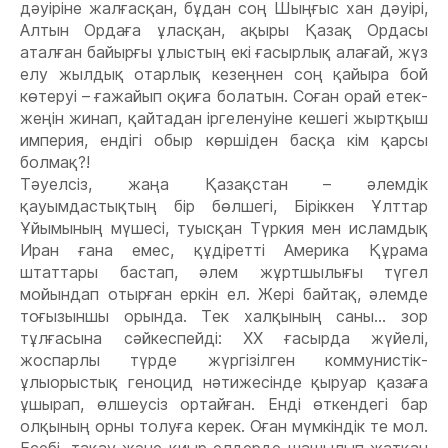
дəуіріне жалғасқан, бұдан соң Шыңғыс хан дəуірі,
Алтын Ордаға ұласқан, ақыры Қазақ Ордасы
аталған байырғы ұлыстың екі ғасырлық алағай, жүз
елу жылдық отарлық кезеңнен соң қайыра бой
көтеруі – ғажайып оқиға болатын. Соған орай етек-
жеңін жинап, қайтадан іргеленуіне кешегі жыртқыш
империя, ендігі обыр көршіден басқа кім қарсы
болмақ?!
Тəуелсіз, жаңа Қазақстан – əлемдік
қауымдастықтың бір бөлшегі, Біріккен Ұлттар
Ұйымының мүшесі, туысқан Түркия мен исламдық
Иран ғана емес, құдіретті Америка Құрама
штаттары бастап, əлем жұртшылығы түгел
мойындап отырған еркін ел. Жері байтақ, əлемде
тоғызыншы орында. Тек халқының саны... зор
тұлғасына сəйкеспейді: ХХ ғасырда жүйелі,
жоспарлы түрде жүргізілген коммунистік-
ұлыорыстық геноцид нəтижесінде қыруар қазаға
ұшырап, өлшеусіз ортайған. Енді өткендегі бар
олқының орны толуға керек. Оған мүмкіндік те мол.
Есебі, тақау жəне қиыр елдерде шашылып жатқан