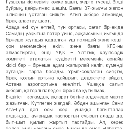
Ғұзырлы кісілеріміз көкке ұшып, жерге түседі. Зілді
бұйрық, қайрылмас шешім. Баяғы 37-жылғы жапон
шпионын ұстаған сияқты. Атып жібере алмайды,
бірақ аластау шарт.
Арада екі күн өтпей, түн ортасы, сағат бір-екіде
Сəмидің уақытша пəтер үйіне, əрқайсының иығында
бірнеше жұлдыз қадалған үш полицай жəне көші-
қон мекемесінің өкілі, жəне баяғы КГБ-ны
алмастырған, енді ҰҚК – Ұлттық қауіпсіздік
комитеті аталатын құдіретті мекеменің арнайы
кісісі бар – бірнеше адам жапырлай келіп, күмəнді
ауғанды тарпа басады. Ұрып-соқпаған сияқты,
бірақ қолын артына қайырып, дедектете айдап,
Астана аэропортына əкеліпті. Ұшаққа салып
жіберіп, қатерлі пəледен біржола құтылмақ.
Ендігісі – қоғамдық ақпарат бетіне əлденеше мəрте
жазылған. Күтпеген жағдай. Əбден ашынған Сəми
Ата-Ғұл дəп осы жер, ұшаққа бағытталар
алдында... ауғандық паспортын суырып алады да,
быт-шыт қылып жыртып тастайды. Ал, керек
болса. Енді «ауған» емес. Ешкім де емес. Əлбетте,