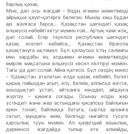
барлық қазақ.
Міне, дəп осы жағдай – біздің егемен өкіметімізді
айрықша қауіп-қатерге бөлеген. Мынау көш бұдан
əрі жалғаса берсе... Қазақстан шегіндегі қазақ
өлшеусіз көбейіп кетуі мүмкін ғой... Артық-кемі жоқ,
дəп солай. Егер тəуелсіз республика шегіндегі
қазақ еселеп көбейсе,.. Қазақстан біржола
қазақтануға ықтимал. Бұл қалаусыз істің салмағы
мен зардабы ең алдымен егемен өкіметіміздің
өмірлік мақсатына өлшеусіз кесел келтіруі мүмкін.
Тағы да дəп солай. Айна-қатесіз. Бұл сөздің мəнісі
– Қазақстан аталатын елде қазақ көбейіп, бүгінгі
қырық пайыздан асып, елу, бəлкім, алпысқа жетсе,
ауыздықтап ұстап, айтқанға көндіріп, айдауға
жүргізу – қиынға соғады. Осынау елдің жер
үстіндегі жəне жер астындағы қисапсыз байлығын
еркін тонап, байлыққа батуға, сыртқа арзанға
сатып, мұндағы өкім, билігіңді нығайта түсуге
қарсылық тууы мүмкін. Ал қазіргідей азшылық,
дəрменсіз жағдайда тыпыр ете алмайды,