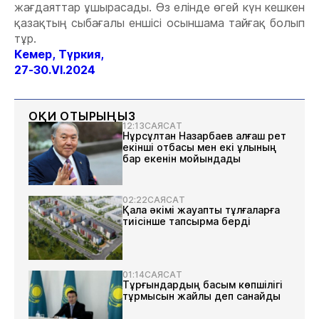
жағдаяттар ұшырасады. Өз елінде өгей күн кешкен
қазақтың сыбағалы еншісі осыншама тайғақ болып
тұр.
Кемер, Түркия,
27-30.VІ.2024
ОҚИ ОТЫРЫҢЫЗ
12:13
САЯСАТ
Нұрсұлтан Назарбаев алғаш рет
екінші отбасы мен екі ұлының
бар екенін мойындады
02:22
САЯСАТ
Қала әкімі жауапты тұлғаларға
тиісінше тапсырма берді
01:14
САЯСАТ
Тұрғындардың басым көпшілігі
тұрмысын жайлы деп санайды