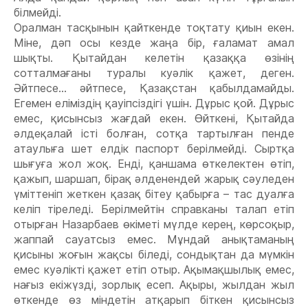
білмейді.
Оралман тасқынын қайткенде тоқтату қиын екен.
Міне, дəп осы кезде жаңа бір, ғаламат амал
шықты. Қытайдан келетін қазаққа өзінің
сотталмағаны туралы куəлік қажет, деген.
Əйтпесе... əйтпесе, Қазақстан қабылдамайды.
Егемен еліміздің қауіпсіздігі үшін. Дұрыс қой. Дұрыс
емес, қисынсыз жағдай екен. Өйткені, Қытайда
əлдеқалай істі болған, сотқа тартылған пенде
атаулыға шет елдік паспорт берілмейді. Сыртқа
шығуға жол жоқ. Енді, қаншама өткелектен өтіп,
қажып, шаршап, бірақ əлденендей жарық сəуледен
үміттеніп жеткен қазақ бітеу қабырға – тас дуалға
келіп тіреледі. Берілмейтін справканы талап етіп
отырған Назарбаев өкіметі мүлде керең, көрсоқыр,
жаппай сауатсыз емес. Мұндай анықтаманың
қисыны жоғын жақсы біледі, сондықтан да мүмкін
емес куəлікті қажет етіп отыр. Ақымақшылық емес,
нағыз екіжүзді, зорлық есеп. Ақыры, жылдан жыл
өткенде өз міндетін атқарып біткен қисынсыз