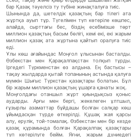
бар Қазақ тəуелсіз ту түбіне жинақталуға тиіс.
Шынында да, шетелдік қазақтың бар тілегі ата
жұртқа ауып тұр. Түгелімен түп көтеріле көшпес,
алайда, сырттағы бес, біздің есебімізше төрт
миллион қазақтың басым бөлігі, кемі екі, екі жарым
миллион қазақ ата жұртына қайтып оралуға тиіс
еді.
Ұлы көш ағайындас Моңғол ұлысынан басталды.
Өзбекстан мен Қарақалпақстан толқып тұрды.
Іргедегі Түркменстан өз алдына. Ең бастысы –
тақау жылдарда қытай топанының астында қалуға
мүмкін Шығыс Түркстан қазақтары болатын. Бұл
бір жарым миллион қазақтың ұшарға қанаты жоқ.
Моңғолдағы отаншыл жұрт қиындықсыз қоныс
аударды. Арғы мен бергі, жекелеген ұлтшыл,
ғұзырлы азаматтар бұйдашы болған салқар көш
ұйымдасқан түрде өткерілді. Құшақ жая қарсы
алу, ерулік, той-томалақ. Өзбекстан мен бір кезде
қазақ құрамында болған Қарақалпақ қазақтары
түп көтерілуге бейім. Яғни, жарым дүниедегі