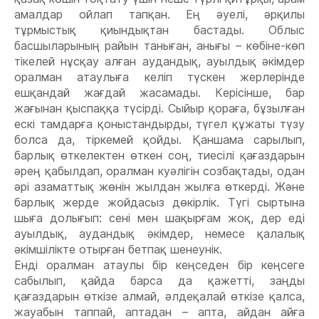
амалдар ойлап тапқан. Ең əуелі, əрқилы
тұрмыстық қиындықтан бастады. Облыс
басшыларының райын таныған, анығы – көбіне-көп
тікелей нұсқау алған аудандық, ауылдық əкімдер
оралман атаулыға келіп түскен жерлерінде
ешқандай жағдай жасамады. Керісінше, бар
жағынан қыспаққа түсірді. Сыйыр қораға, бұзылған
ескі тамдарға қоныстандырды, түгел құжаты түзу
болса да, тіркемей қойды. Қаншама сарылып,
барлық өткелектен өткен соң, тиесілі қағаздарын
əрең қабылдап, оралман куəлігін созбақтады, одан
əрі азаматтық жөнін жылдан жылға өткерді. Жəне
барлық жерде жойдасыз дөкірлік. Түгі сыртына
шыға долығып: сені мен шақырғам жоқ, дер еді
ауылдық, аудандық əкімдер, немесе қалалық
əкімшілікте отырған бетпақ шенеунік.
Енді оралман атаулы бір кеңседен бір кеңсеге
сабылып, қайда барса да қажетті, заңды
қағаздарын өткізе алмай, əлдеқалай өткізе қалса,
жауабын таппай, аптадан – апта, айдан айға