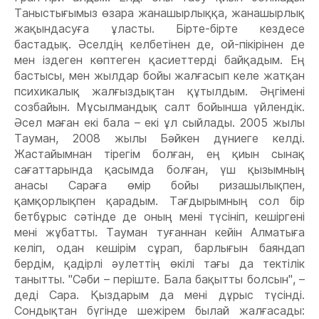
Таныстығымыз өзара жанашырлыққа, жанашырлық
жақындасуға ұласты. Бірте-бірте кездесе
бастадық. Әселдің келбетінен де, ой-пікірінен де
мен іздеген көптеген қасиеттерді байқадым. Ең
бастысы, мен жылдар бойы жалғасып келе жатқан
психикалық жалғыздықтан құтылдым. Әңгімені
созбайын. Мұсылмандық салт бойынша үйлендік.
Әсел маған екі бала – екі ұл сыйлады. 2005 жылы
Тауман, 2008 жылы Бәйкен дүниеге келді.
Жастайымнан тірегім болған, ең қиын сынақ
сағаттарында қасымда болған, үш қызымның
анасы Сараға өмір бойы ризашылықпен,
қамқорлықпен қарадым. Тағдырымның сол бір
бетбұрыс сәтінде де оның мені түсініп, кешіргені
мені жұбатты. Тауман туғаннан кейін Алматыға
келіп, одан кешірім сұрап, барлығын баяндап
бердім, қадірлі әулеттің өкілі тағы да тектілік
танытты. "Сәби – періште. Бала бақытты болсын", –
деді Сара. Қыздарым да мені дұрыс түсінді.
Сондықтан бүгінде шежірем былай жалғасады: