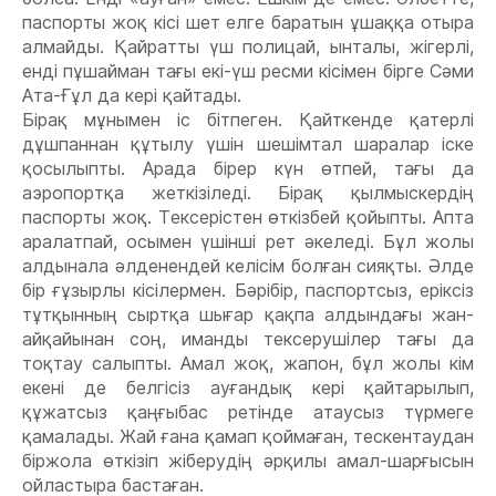
паспорты жоқ кісі шет елге баратын ұшаққа отыра
алмайды. Қайратты үш полицай, ынталы, жігерлі,
енді пұшайман тағы екі-үш ресми кісімен бірге Сəми
Ата-Ғұл да кері қайтады.
Бірақ мұнымен іс бітпеген. Қайткенде қатерлі
дұшпаннан құтылу үшін шешімтал шаралар іске
қосылыпты. Арада бірер күн өтпей, тағы да
аэропортқа жеткізіледі. Бірақ қылмыскердің
паспорты жоқ. Тексерістен өткізбей қойыпты. Апта
аралатпай, осымен үшінші рет əкеледі. Бұл жолы
алдынала əлденендей келісім болған сияқты. Əлде
бір ғұзырлы кісілермен. Бəрібір, паспортсыз, еріксіз
тұтқынның сыртқа шығар қақпа алдындағы жан-
айқайынан соң, иманды тексерушілер тағы да
тоқтау салыпты. Амал жоқ, жапон, бұл жолы кім
екені де белгісіз ауғандық кері қайтарылып,
құжатсыз қаңғыбас ретінде атаусыз түрмеге
қамалады. Жай ғана қамап қоймаған, тескентаудан
біржола өткізіп жіберудің əрқилы амал-шарғысын
ойластыра бастаған.