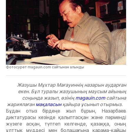
Фотосурет magauin.com сайтынан алынды
Жазушы Мұхтар Мағауиннің назарын аударған
екен. Бұл туралы жазушының маусым айының
соңында жазып, өзінің
magauin.com
сайтына
жариялаған
мақаласын
қайыра ұсынып отырмыз.
Бұдан отыз бірдеңе жыл бұрын, Назарбаев
диктатурасы кезінде қалыптасқан жəне пəрменді
жүзеге асқан, түптеп келгенде, қазаққа, оның
ұлттық мүддесі мен болашағына қарама-қайшы