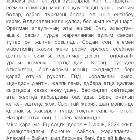
жабайы екен, əртүрлі бұзақарлар көп. Сондықтан,
егемен еліміздің мəңгілік қауіпсіздігі үшін, қытайы
болар, өзбегі, түркмені болар, ел ішіне енгізбеу
керек. Əлдеқалай келе қалса, бес жыл күтуі шарт.
Оралман атаулының аты өшсін! Бұл, ашықтан-
ашық, ресми түрде жарияланған зұлым саясат
тұтас он жылға созылды. Содан соң, егемен
өкіметімнің жария жəне ресми ережесі есебінен
шеттеген сияқты. «Оралман деген – оңбаған!»
ұраны көмескі тартқандай. Қатаң сүзгіден
өткерілген, бірлі-жарым кісінің сыздықтап бері
қарай өтуіне рұқсат. Енді, «оралман» емес,
«қандас» дейтін, жалпылама, дүбара атқа қалған
сыртқары қазақ екеу-үшеу, бес-ондап қайтадан
ата жұртқа қабылдана бастады. Бірақ оңалып
кеткен ештеңе жоқ. Сырттай жария, шын мəнісінде
қыспақты, жасырын түрде тоқтау салынып отыр.
Назарбаевтан соң, Тоқаев заманында.
Міне қараңыз. Ең соңғы дерек – 1 июнь, 2024 жыл.
Қазақстандағы бірнеше сайтқа жарияланған.
Алақай! – быйыл жыл басынан бері, бес ай ішінде...