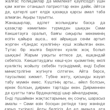
жалғас полицайлар да мемлекет қауіпсіздігі үшін
қам жеген отаншыл патриоттар екен дейік. Əйтсе
де, қатерлі шет елдік қазаққа қарсы амал таба
алмаған. Ақыры тауыпты.
Жанашырлар, əділет жолындағы басқа да
қазақтар көмегімен түрмеден шыққан Сəми
Көкшетауға оралып, баяғы сиқырлы мекеменің
есігін қайыра ашса... өзі айрықша сенім артып
жүрген «Қандас куəлігінің» күші жойылған екен.
Тұтас бір жылға берілген куəлік жоқ болып
шыққан! Жарым уақыты өтпесе де, ешқандай
себепсіз. Көкшетаудағы көші-қон қызметінің өкілі
куəліктің жойылу себебін түсіндірмей, енді Еңбек
министрлігіне жүгінуге сілтеген. Айта берсе,
таусылмас хикмет. Түбіне жету, қисынды жауап
табу мүмкін емес. Күштінің арты... əйел болсын,
еркек болсын, диірмен тартады екен. Диірменнен
де қуатты тағы бірдеңелерді шыр айналдырмақ.
Енді пұшайман жақтастарының ең соңғы, шарасыз
амалы – Сəми өзін босқын ретінде тану жөнінде
ғарыз түсіреді. Арты белгісіз. Ал ел аманда, ата