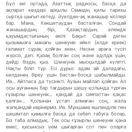
Бұл екі ортада, Азаттық радиосы, басқа да
ақпарат көздері арқылы Сəмидің қилы тарихы
сыртқа шығып кетеді. Əуелден-ақ жанашыр кісілері
бар. Мана, Көкшетаудан басталған. Сондай
жанашырдың бірі, Қазақтардың əлемдік
қауымдастығының өкілі Бақыт Сарай деген
қызымызға манағы шенеунік əйел (əлде еркек)
ғаламат сұрақ қойған екен. Несіне араға түсіп
жүрсіз, деп. Қазақ болған соң жəне əділдік үшін,
дейді біздің қыз. Шенеунік мысқылдай күліпті.
Нақты біліп тұр. Есі дұрыс адам ай даладағы,
көлденең біреу үшін бастан-босқа шабылмайды.
Иə... Айтпаса да түсінікті. Аузын майлап қойған. Ал
осы ауғанның бар тағдырын шешу қолында тұрған
ғұзырлы шенеунік... қандай да сияпаттан қақас
қалған... Қолынан ұстап алмаған соң, жала
жапқандай көрінерміз. Иə. Мұншама өшпенділік пен
шешімтал қимылға басқа да себеп табуға болар.
Біз таба алмадық. Тек осы ғұзырлы шенеунік қана
емес, қисынсыз үкім шығарған сот пен оларға