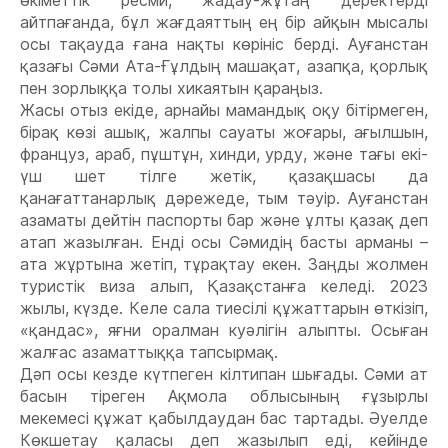
айтпағанда, бұл жағдаяттың ең бір айқын мысалы
осы тақауда ғана нақты көрініс берді. Ауғанстан
қазағы Сəми Ата-Ғұлдың машақат, азапқа, қорлық
пен зорлыққа толы хикаятын қараңыз.
Жасы отыз екіде, арнайы мамандық оқу бітірмеген,
бірақ көзі ашық, жалпы сауаты жоғары, ағылшын,
француз, араб, пұштұн, хинди, урду, жəне тағы екі-
үш шет тілге жетік, қазақшасы да
қанағаттанарлық дəрежеде, тым тəуір. Ауғанстан
азаматы дейтін паспорты бар жəне ұлты қазақ деп
атап жазылған. Енді осы Сəмидің басты арманы –
ата жұртына жетіп, тұрақтау екен. Заңды жолмен
туристік виза алып, Қазақстанға келеді. 2023
жылы, күзде. Келе сала тиесілі құжаттарын өткізіп,
«қандас», яғни оралман куəлігін алыпты. Осыған
жалғас азаматтыққа тапсырмақ.
Дəп осы кезде күтпеген кілтипан шығады. Сəми ат
басын тіреген Ақмола облысының ғұзырлы
мекемесі құжат қабылдаудан бас тартады. Əуелде
Көкшетау қаласы деп жазылып еді, кейінде