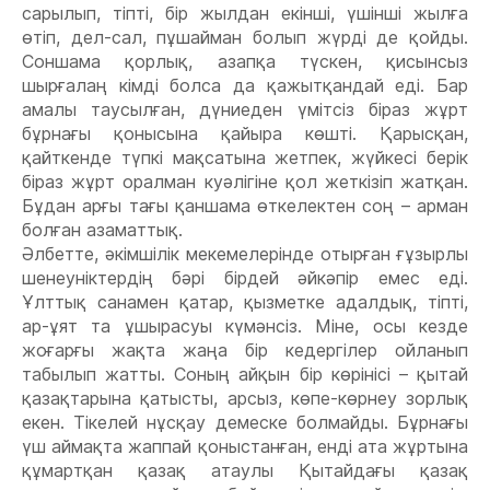
сарылып, тіпті, бір жылдан екінші, үшінші жылға
өтіп, дел-сал, пұшайман болып жүрді де қойды.
Соншама қорлық, азапқа түскен, қисынсыз
шырғалаң кімді болса да қажытқандай еді. Бар
амалы таусылған, дүниеден үмітсіз біраз жұрт
бұрнағы қонысына қайыра көшті. Қарысқан,
қайткенде түпкі мақсатына жетпек, жүйкесі берік
біраз жұрт оралман куəлігіне қол жеткізіп жатқан.
Бұдан арғы тағы қаншама өткелектен соң – арман
болған азаматтық.
Əлбетте, əкімшілік мекемелерінде отырған ғұзырлы
шенеуніктердің бəрі бірдей əйкəпір емес еді.
Ұлттық санамен қатар, қызметке адалдық, тіпті,
ар-ұят та ұшырасуы күмəнсіз. Міне, осы кезде
жоғарғы жақта жаңа бір кедергілер ойланып
табылып жатты. Соның айқын бір көрінісі – қытай
қазақтарына қатысты, арсыз, көпе-көрнеу зорлық
екен. Тікелей нұсқау демеске болмайды. Бұрнағы
үш аймақта жаппай қоныстанған, енді ата жұртына
құмартқан қазақ атаулы Қытайдағы қазақ