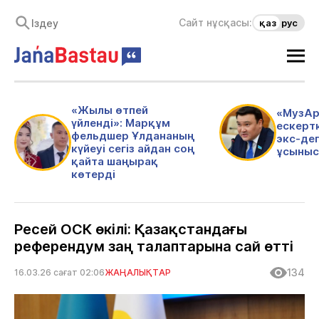
Сайт нұсқасы:
қаз
рус
«Жылы өтпей
«МузАр
үйленді»: Марқұм
ескертк
фельдшер Ұлдананың
экс-де
күйеуі сегіз айдан соң
ұсыныс
қайта шаңырақ
көтерді
Ресей ОСК өкілі: Қазақстандағы
референдум заң талаптарына сай өтті
134
16.03.26 сағат 02:06
ЖАҢАЛЫҚТАР