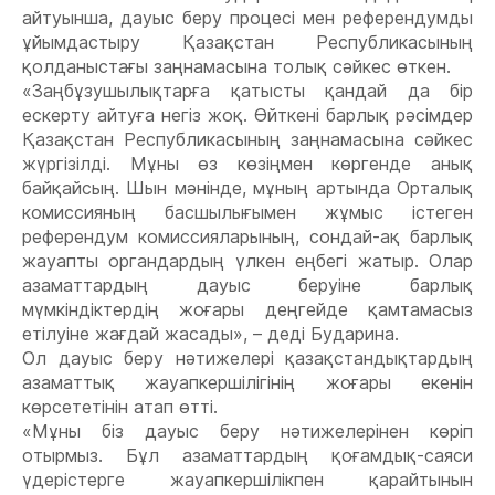
айтуынша, дауыс беру процесі мен референдумды
ұйымдастыру Қазақстан Республикасының
қолданыстағы заңнамасына толық сәйкес өткен.
«Заңбұзушылықтарға қатысты қандай да бір
ескерту айтуға негіз жоқ. Өйткені барлық рәсімдер
Қазақстан Республикасының заңнамасына сәйкес
жүргізілді. Мұны өз көзіңмен көргенде анық
байқайсың. Шын мәнінде, мұның артында Орталық
комиссияның басшылығымен жұмыс істеген
референдум комиссияларының, сондай-ақ барлық
жауапты органдардың үлкен еңбегі жатыр. Олар
азаматтардың дауыс беруіне барлық
мүмкіндіктердің жоғары деңгейде қамтамасыз
етілуіне жағдай жасады», – деді Бударина.
Ол дауыс беру нәтижелері қазақстандықтардың
азаматтық жауапкершілігінің жоғары екенін
көрсететінін атап өтті.
«Мұны біз дауыс беру нәтижелерінен көріп
отырмыз. Бұл азаматтардың қоғамдық-саяси
үдерістерге жауапкершілікпен қарайтынын