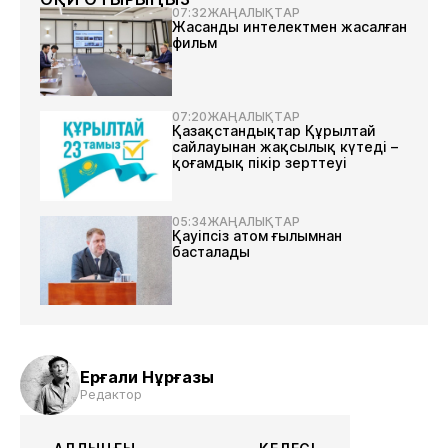
07:32
ЖАҢАЛЫҚТАР
Жасанды интелектмен жасалған
фильм
07:20
ЖАҢАЛЫҚТАР
Қазақстандықтар Құрылтай
сайлауынан жақсылық күтеді –
қоғамдық пікір зерттеуі
05:34
ЖАҢАЛЫҚТАР
Қауіпсіз атом ғылымнан
басталады
Ерғали Нұрғазы
Редактор