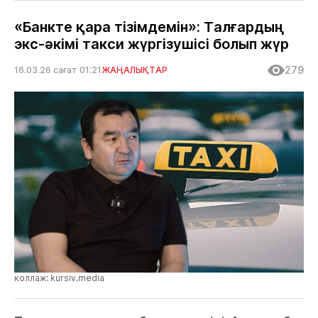
«Банкте қара тізімдемін»: Талғардың
экс-әкімі такси жүргізушісі болып жүр
279
16.03.26 сағат 01:21
ЖАҢАЛЫҚТАР
коллаж: kursiv.media