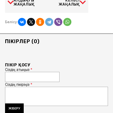
АЛДЫҢҒЫ
КЕЛЕСІ
ЖАҢАЛЫҚ
ЖАҢАЛЫҚ
Бөлісу:
ПІКІРЛЕР (0)
ПІКІР ҚОСУ
Сіздің атыңыз
*
Сіздің пікіріңіз
*
ЖІБЕРУ