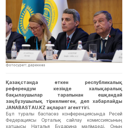
Фотосурет: дереккөз
Қазақстанда өткен республикалық
референдум кезінде халықаралық
бақылаушылар тарапынан ешқандай
заңбұзушылық тіркелмеген, деп хабарлайды
JANABASTAU.KZ ақпарат агенттігі.
Бұл туралы баспасөз конференциясында Ресей
Федерациясы Орталық сайлау комиссиясының
хатшысы Наталья Бударина мәлімдеді. Оның