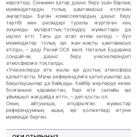
көрсетеді. Сонымен қатар дауыс беру үшін барлық
мүмкіндіктердің толық қамтамасыз етілгенін
аңғартады. Бұған комиссиялардың дауыс беру
тәртібі мен рәсімдері туралы жүргізген кең
ауқымды ақпараттық-түсіндіру жұмыстары да
ықпал етті. Тағы да атап өткім келеді – бұл
мүмкіндіктер толық әрі жан-жақты қамтамасыз
етілді», – деді Ресей ОСК өкілі. Наталья Бударина
сондай-ақ дауыс беру учаскелеріндегі
атмосфераға тоқталды.
«Учаскелерде өте жылы әрі достық атмосфера
қалыптасты. Мұны референдумға қатысушылар да,
бақылаушылар да байқады. Кейбір жерлерде кезек
болғанына қарамастан, бәрі өте сыпайы әрі
ұйымшыл жағдайда өтті», – деп қосты ол.
Оның айтуынша, атқарылған жұмыстар
референдумның ашық әрі қолжетімді өтуіне
мүмкіндік берген.
ОҚИ ОТЫРЫҢЫЗ