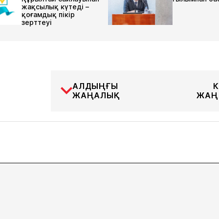
жақсылық күтеді –
қоғамдық пікір
зерттеуі
АЛДЫҢҒЫ
К
ЖАҢАЛЫҚ
ЖАҢ