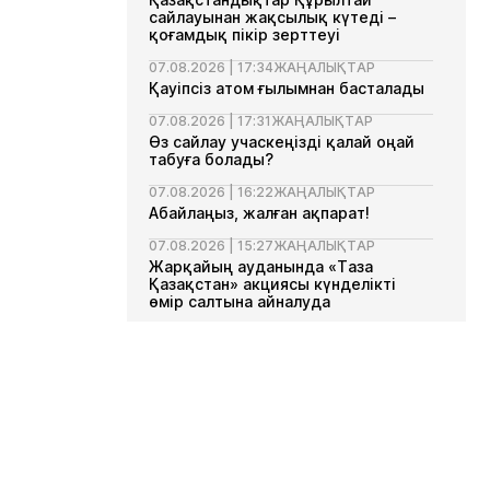
сайлауынан жақсылық күтеді –
қоғамдық пікір зерттеуі
07.08.2026 | 17:34
ЖАҢАЛЫҚТАР
Қауіпсіз атом ғылымнан басталады
07.08.2026 | 17:31
ЖАҢАЛЫҚТАР
Өз сайлау учаскеңізді қалай оңай
табуға болады?
07.08.2026 | 16:22
ЖАҢАЛЫҚТАР
Абайлаңыз, жалған ақпарат!
07.08.2026 | 15:27
ЖАҢАЛЫҚТАР
Жарқайың ауданында «Таза
Қазақстан» акциясы күнделікті
өмір салтына айналуда
07.08.2026 | 13:35
ЖАҢАЛЫҚТАР
Ақмола облысында Сыбайлас
жемқорлыққа қарсы комплаенс
мектебі ашылды
07.08.2026 | 13:11
ЖАҢАЛЫҚТАР
Елімізде азық-түлік арзандап
жатыр