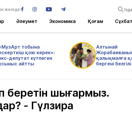
ік желіде:
ар
Әлеумет
Экономика
Қоғам
Сұхба
«МузАрт тобына
Алтынай
ескерткіш қою керек»:
Жорабаеваны
экс-депутат күтпеген
қалыңмалға қ
ұсыныс айтты
бергені белгіл
ып беретін шығармыз.
ар? - Гүлзира