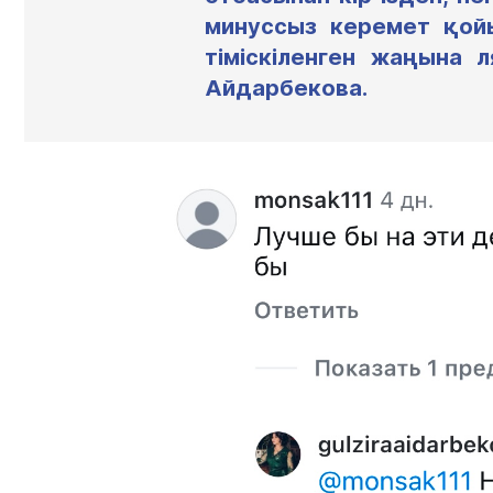
минуссыз керемет қойы
тіміскіленген жаңына 
Айдарбекова.