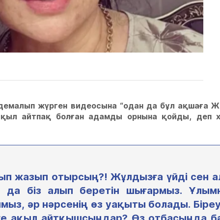
 демалып жүрген видеосына “одан да бұл ақшаға Ж
, ақыл айтпақ болған адамды орнына қойды, деп 
шып жазып отырсың?! Жұлдызға үйді сен 
а да біз алып беретін шығармыз. Ұлым
мыз, әр нәрсенің өз уақыты болады. Біре
еге ақыл айтқышсыңдар? Өз отбасыңда б