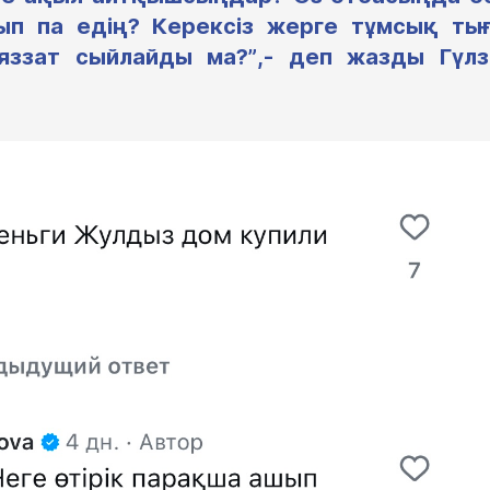
п па едің? Керексіз жерге тұмсық тығ
ляззат сыйлайды ма?”,- деп жазды Гүлз