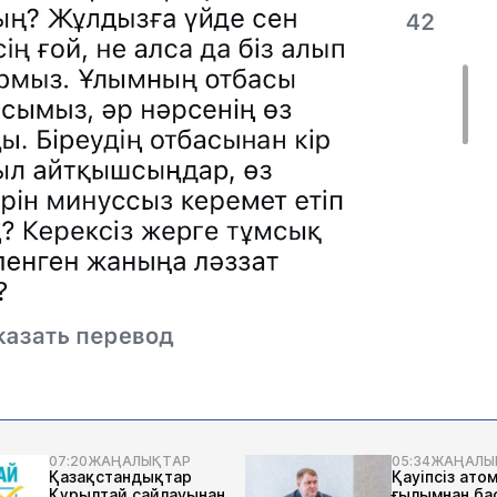
07:20
ЖАҢАЛЫҚТАР
05:34
ЖАҢАЛЫ
Қазақстандықтар
Қауіпсіз ато
Құрылтай сайлауынан
ғылымнан ба