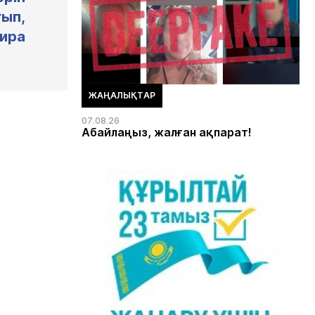
ып,
ира
ЖАҢАЛЫҚТАР
07.08.26
Абайлаңыз, жалған ақпарат!