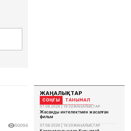
ЖАҢАЛЫҚТАР
СОҢҒЫ
ТАНЫМАЛ
07.08.2026 | 19:32
ЖАҢАЛЫҚТАР
Жасанды интелектмен жасалған
фильм
50094
07.08.2026 | 19:20
ЖАҢАЛЫҚТАР
Қазақстандықтар Құрылтай