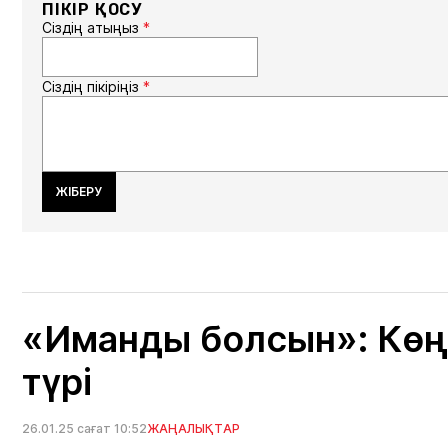
ПІКІР ҚОСУ
Сіздің атыңыз
*
Сіздің пікіріңіз
*
ЖІБЕРУ
«Иманды болсын»: Көң
түрі
26.01.25 сағат 10:52
ЖАҢАЛЫҚТАР