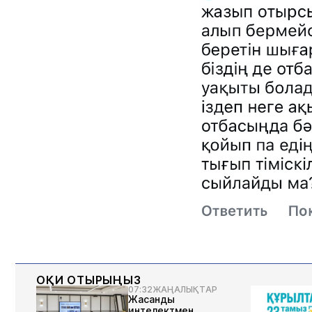
ОҚИ ОТЫРЫҢЫЗ
07:32
ЖАҢАЛЫҚТАР
Жасанды
интелектмен