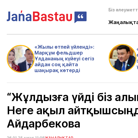
Біз әлеуметт
Жаңалықт
«Жылы өтпей үйленді»:
Марқұм фельдшер
Ұлдананың күйеуі сегіз
айдан соң қайта
шаңырақ көтерді
“Жұлдызға үйді біз ал
Неге ақыл айтқышсыңд
Айдарбекова
26.01.25 сағат 11:08
ЖАҢАЛЫҚТАР