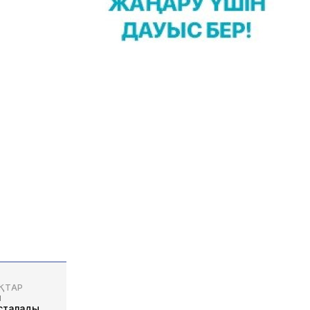
ҚТАР
м
сталады