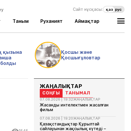
Сайт нұсқасы:
қаз
рус
т
Таным
Руханият
Аймақтар
ң қызына
Қосшы және
анша
Қосшығұловтар
і болды
ЖАҢАЛЫҚТАР
СОҢҒЫ
ТАНЫМАЛ
07.08.2026 | 19:32
ЖАҢАЛЫҚТАР
Жасанды интелектмен жасалған
фильм
07.08.2026 | 19:20
ЖАҢАЛЫҚТАР
Қазақстандықтар Құрылтай
сайлауынан жақсылық күтеді –
1545