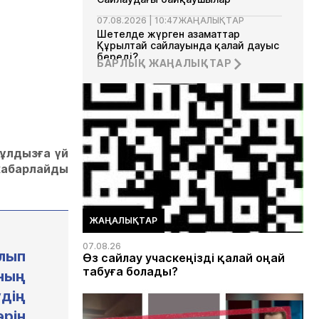
07.08.2026 | 10:47
ЖАҢАЛЫҚТАР
Шетелде жүрген азаматтар
Құрылтай сайлауында қалай дауыс
береді?
БАРЛЫҚ ЖАҢАЛЫҚТАР
ұлдызға үй
хабарлайды
ЖАҢАЛЫҚТАР
07.08.26
алып
Өз сайлау учаскеңізді қалай оңай
табуға болады?
ның
удің
әрін