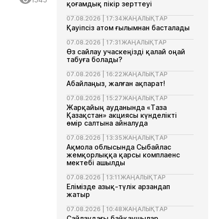
қоғамдық пікір зерттеуі
07.08.2026 | 17:34
ЖАҢАЛЫҚТАР
Қауіпсіз атом ғылымнан басталады
07.08.2026 | 17:31
ЖАҢАЛЫҚТАР
Өз сайлау учаскеңізді қалай оңай
табуға болады?
07.08.2026 | 16:22
ЖАҢАЛЫҚТАР
Абайлаңыз, жалған ақпарат!
07.08.2026 | 15:27
ЖАҢАЛЫҚТАР
Жарқайың ауданында «Таза
Қазақстан» акциясы күнделікті
өмір салтына айналуда
07.08.2026 | 13:35
ЖАҢАЛЫҚТАР
Ақмола облысында Сыбайлас
жемқорлыққа қарсы комплаенс
мектебі ашылды
07.08.2026 | 13:11
ЖАҢАЛЫҚТАР
Елімізде азық-түлік арзандап
жатыр
07.08.2026 | 10:48
ЖАҢАЛЫҚТАР
Сайлаудағы байқаушылар