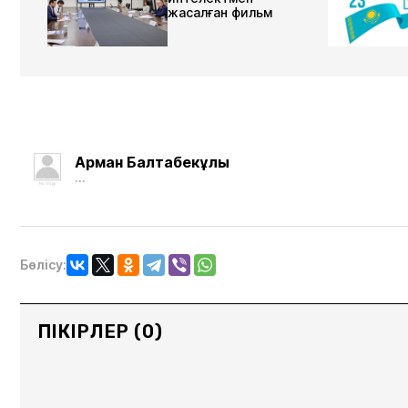
жасалған фильм
Арман Балтабекұлы
...
Бөлісу:
ПІКІРЛЕР (0)