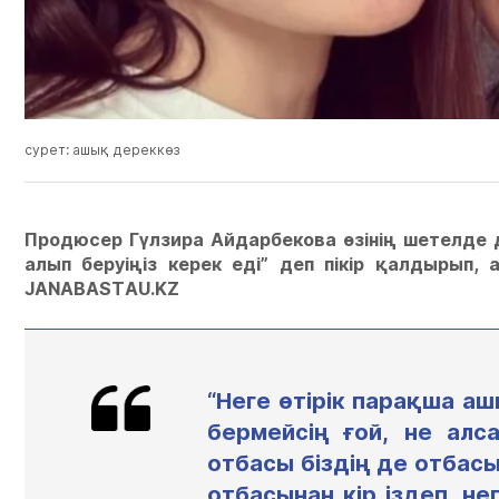
сурет: ашық дереккөз
Продюсер Гүлзира Айдарбекова өзінің шетелде
алып беруіңіз керек еді” деп пікір қалдырып
JANABASTAU.KZ
“Неге өтірік парақша а
бермейсің ғой, не алс
отбасы біздің де отбасы
отбасынан кір іздеп, н