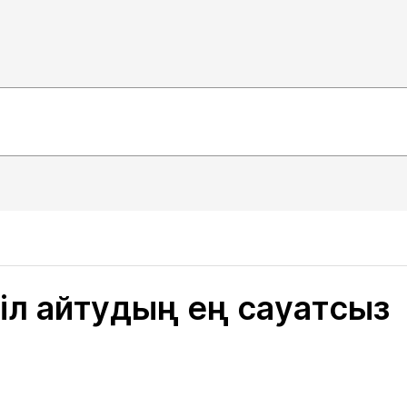
іл айтудың ең сауатсыз