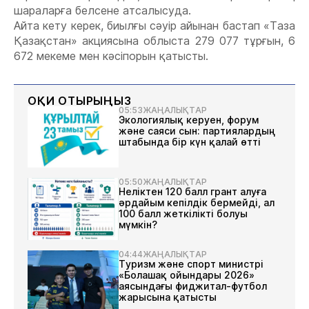
шараларға белсене атсалысуда.
Айта кету керек, биылғы сәуір айынан бастап «
Таза
Қазақстан» акциясына
облыста
279 077
тұрғын,
6
672
мекеме мен кәсіпорын қатысты.
ОҚИ ОТЫРЫҢЫЗ
05:53
ЖАҢАЛЫҚТАР
Экологиялық керуен, форум
және саяси сын: партиялардың
штабында бір күн қалай өтті
05:50
ЖАҢАЛЫҚТАР
Неліктен 120 балл грант алуға
әрдайым кепілдік бермейді, ал
100 балл жеткілікті болуы
мүмкін?
04:44
ЖАҢАЛЫҚТАР
Туризм және спорт министрі
«Болашақ ойындары 2026»
аясындағы фиджитал-футбол
жарысына қатысты