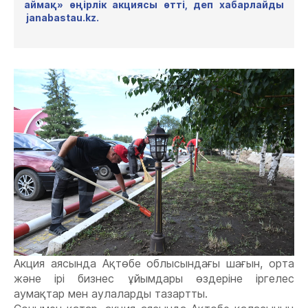
аймақ» өңірлік акциясы өтті, деп хабарлайды
janabastau.kz.
Акция аясында Ақтөбе облысындағы шағын, орта
және ірі бизнес ұйымдары өздеріне іргелес
аумақтар мен аулаларды
тазартты
.