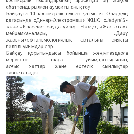
кәсіпкерлік нысандарының арасында ең жақсы
абаттандырылған аумақты анықтау.
Байқауға
14
кәсіпкерлік нысан
қатысты
.
Олардың
қатарында
«Динар-Электромаш» ЖШС, «Jadyra'S»
және «Классик» сауда үйлері, «Інжу», «Жас отау»
мейрамханалары, «Дару
жарығы»
офтальмологиялық орталығы сияқты
белгілі ұйымдар бар.
Байқау қ
орытындысы бойынша жеңімпаздарға
мерекелік шара ұйымдастырылып,
алғыс
хаттар
және
естелік сыйлықтар
табыстал
а
ды.