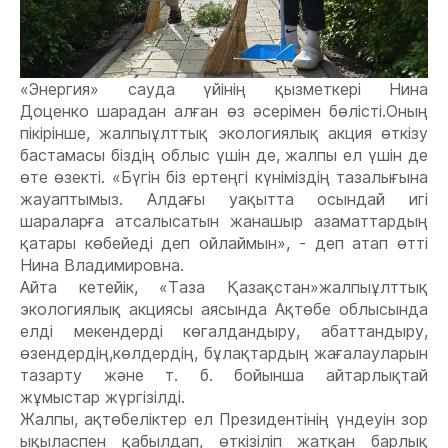
«Энергия» сауда үйінің қызметкері Нина
Доценко
шарадан алған
өз әсерімен бөлісті.
Оның
пікірінше, жалпыұлттық экологиялық акция өткізу
бастамасы біздің облыс үшін де, жалпы ел үшін де
өте өзекті.
«Бүгін біз ертеңгі күніміздің тазалығына
жауаптымыз. Алдағы уақытта
осындай игі
шараларға
атсалысатын жанашыр азаматтардың
қатары көбейеді деп ойлаймын», - деп атап өтті
Нина Владимировна.
Айта кетейік, «Таза Қазақстан»
жалпыұлттық
экологиялық акциясы аясында Ақтөбе облысында
елді мекендерді көгалдандыру, абаттандыру,
өзендердің,
көлдердің, бұлақтардың жағалауларын
тазарту және т. б. бойынша айтарлықтай
жұмыстар жүргізілді.
Жалпы, ақтөбеліктер ел Президентінің үндеуін зор
ықыласпен қабылдап, өткізіліп жатқан барлық