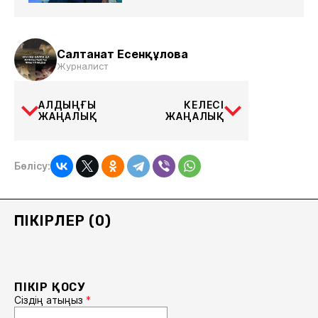
Салтанат Есенқұлова
Журналист
АЛДЫҢҒЫ
КЕЛЕСІ
ЖАҢАЛЫҚ
ЖАҢАЛЫҚ
Бөлісу:
ПІКІРЛЕР (0)
ПІКІР ҚОСУ
Сіздің атыңыз
*