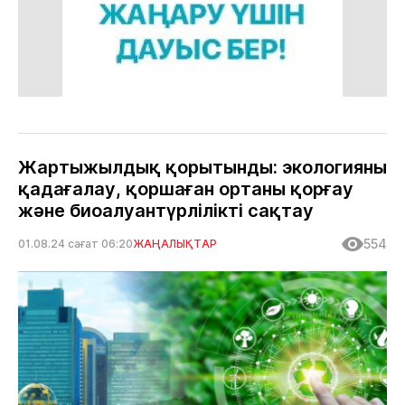
Жартыжылдық қорытынды: экологияны
қадағалау, қоршаған ортаны қорғау
және биоалуантүрлілікті сақтау
554
01.08.24 сағат 06:20
ЖАҢАЛЫҚТАР