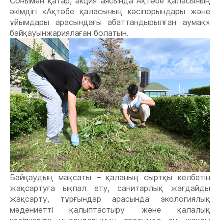
Сонымен қатар, акция аясында Ақтөбе қаласының
әк
імдігі «Ақтөбе қаласының кәсіпорындары және
ұйымдары арасындағы абаттандырылған аумақ
»
байқауы
н
жарияла
ған болатын
.
Байқаудың мақсаты – қаланың сыртқы келбетін
жақсартуға ықпал ету, санитарлық жағдайды
жақсарту, тұрғындар арасында экологиялық
мәдениетті қалыптастыру және қалалық