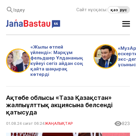
Сайт нұсқасы:
қаз
рус
«Жылы өтпей
«МузАр
үйленді»: Марқұм
ескертк
фельдшер Ұлдананың
экс-де
күйеуі сегіз айдан соң
ұсыныс
қайта шаңырақ
көтерді
Ақтөбе облысы «Таза Қазақстан»
жалпыұлттық акциясына белсенді
қатысуда
823
01.08.24 сағат 06:24
ЖАҢАЛЫҚТАР