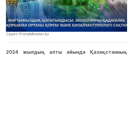
Сурет: PrimeMinister.kz
2024 жылдың алты айында Қазақстанның
Экология және табиғи ресурстар министрлігі
гидрометеорология қызметін жаңғыртуға және
2 млрд ағаш отырғызуға бағытталған бірқатар
негізгі жобаны жүзеге асырды, деп хабарлайды
janabastau.kz.
Еліміздің күрт континенттік климаты жағдайында
климатқа болжамдардың дәлдігін арттыру және
қоршаған ортаны қорғау үшін жаңа шаралар
әзірленіп, енгізілуде. ҚР ЭТРМ қызметінің бірінші
жартыжылдықтағы нәтижелері туралы –
PrimeMinister.kz
. сайты редакциясының шолуынан
оқи аласыздар.