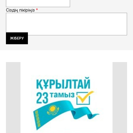
Сіздің пікіріңіз
*
ЖІБЕРУ