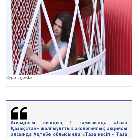
Сурет: gov.kz
Ағымдағы жылдың 1 тамызында «Таза
Қазақстан»
жалпы
ұлттық экологиялық акциясы
аясында Ақтөбе облысында «Таза кәсіп – Та
за