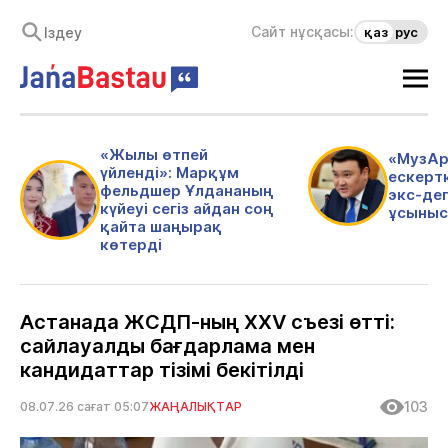
Сайт нұсқасы:
қаз
рус
«Жылы өтпей
«МузАр
үйленді»: Марқұм
ескертк
фельдшер Ұлдананың
экс-де
күйеуі сегіз айдан соң
ұсыныс
қайта шаңырақ
көтерді
Астанада ЖСДП-ның XXV съезі өтті:
сайлауалды бағдарлама мен
кандидаттар тізімі бекітілді
103
08.07.26 сағат 05:07
ЖАҢАЛЫҚТАР