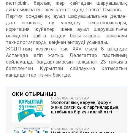
келтіріліп, барлық жер қайтадан шаруашылық
айналымына енгізілуі қажет,-деді Талғат Омаров.
Партия сондай-ақ ауыл шаруашылығына дәлме-
дәл егіншілік, су үнемдеу технологиялары,
ирригация жүйелері және ауыл шаруашылығы
өнімдерін қайта өңдеу бағытындағы заманауи
технологияларды кеңінен енгізуді ұсынады.
ЖСДП-ның кезектен тыс XXV съезі 8 шілдеде
Астанада өтіп жатыр. Делегаттар партияның
сайлауалды бағдарламасын талқылап, 23 тамызға
белгіленген Құрылтай сайлауына қатысатын
кандидаттар тізімін бекітде.
ОҚИ ОТЫРЫҢЫЗ
05:53
ЖАҢАЛЫҚТАР
Экологиялық керуен, форум
және саяси сын: партиялардың
штабында бір күн қалай өтті
05:50
ЖАҢАЛЫҚТАР