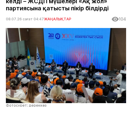
келді – ЖСДП мүшелері «Ақ жол»
партиясына қатысты пікір білдірді
104
08.07.26 сағат 04:47
ЖАҢАЛЫҚТАР
Фотосурет: дереккөз
Жалпыұлттық социал-демократиялық
партияның Орталық аппаратының жетекшісі