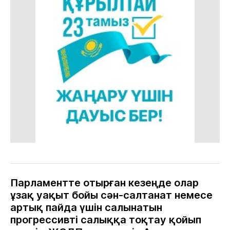
Парламентте отырған кезеңде олар
ұзақ уақыт бойы сән-салтанат немесе
артық пайда үшін салынатын
прогрессивті салыққа тоқтау қойып