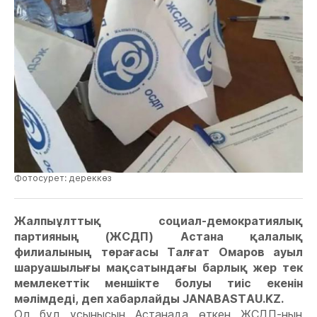
Фотосурет: дереккөз
Жалпыұлттық социал-демократиялық
партияның (ЖСДП) Астана қалалық
филиалының төрағасы Талғат Омаров ауыл
шаруашылығы мақсатындағы барлық жер тек
мемлекеттік меншікте болуы тиіс екенін
мәлімдеді, деп хабарлайды JANABASTAU.KZ.
Ол бұл ұсынысын Астанада өткен ЖСДП-ның