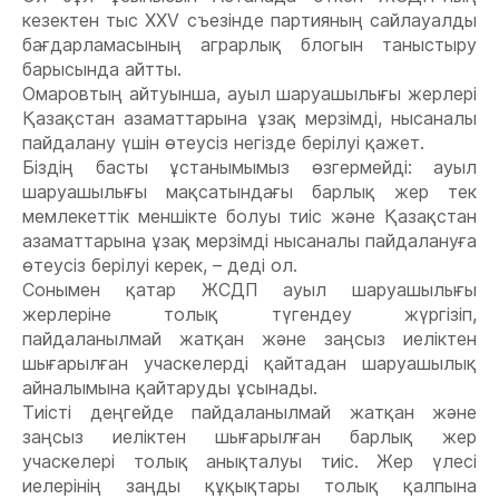
кезектен тыс XXV съезінде партияның сайлауалды
бағдарламасының аграрлық блогын таныстыру
барысында айтты.
Омаровтың айтуынша, ауыл шаруашылығы жерлері
Қазақстан азаматтарына ұзақ мерзімді, нысаналы
пайдалану үшін өтеусіз негізде берілуі қажет.
Біздің басты ұстанымымыз өзгермейді: ауыл
шаруашылығы мақсатындағы барлық жер тек
мемлекеттік меншікте болуы тиіс және Қазақстан
азаматтарына ұзақ мерзімді нысаналы пайдалануға
өтеусіз берілуі керек, – деді ол.
Сонымен қатар ЖСДП ауыл шаруашылығы
жерлеріне толық түгендеу жүргізіп,
пайдаланылмай жатқан және заңсыз иеліктен
шығарылған учаскелерді қайтадан шаруашылық
айналымына қайтаруды ұсынады.
Тиісті деңгейде пайдаланылмай жатқан және
заңсыз иеліктен шығарылған барлық жер
учаскелері толық анықталуы тиіс. Жер үлесі
иелерінің заңды құқықтары толық қалпына