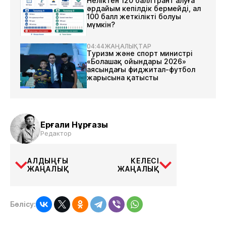
Неліктен 120 балл грант алуға
әрдайым кепілдік бермейді, ал
100 балл жеткілікті болуы
мүмкін?
04:44
ЖАҢАЛЫҚТАР
Туризм және спорт министрі
«Болашақ ойындары 2026»
аясындағы фиджитал-футбол
жарысына қатысты
Ерғали Нұрғазы
Редактор
АЛДЫҢҒЫ
КЕЛЕСІ
ЖАҢАЛЫҚ
ЖАҢАЛЫҚ
Бөлісу: