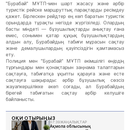
"Бурабай" МҰТП-мен шарт жасасу және әрбір
туристік рейске маршруттық парақтарды ресімдеу
қажет. Бірлескен рейдтер ең көп баратын туристік
орындарда тұрақты негізде жүргізіледі. Олардың
басты міндеті — бұзушылықтарды анықтау ғана
емес, сонымен қатар құқық бұзушылықтардың
алдын алу, Бурабайдың табиғи мұрасын сақтау
және демалушылардың қауіпсіздігін қамтамасыз
ету.
Полиция мен "Бурабай" МҰТП әкімшілігі өңірдің
тұрғындары мен қонақтарын заңнама талаптарын
сақтауға, табиғатқа ұқыпты қарауға және есте
сақтауға шақырады: әрбір бұзушылық сөзсіз
жауапкершілікке әкеп соғады, ал Бурабайдың
бірегей табиғатын сақтау әрбір келушіге
байланысты.
ОҚИ ОТЫРЫҢЫЗ
07:39
ЖАҢАЛЫҚТАР
Ақмола облысының