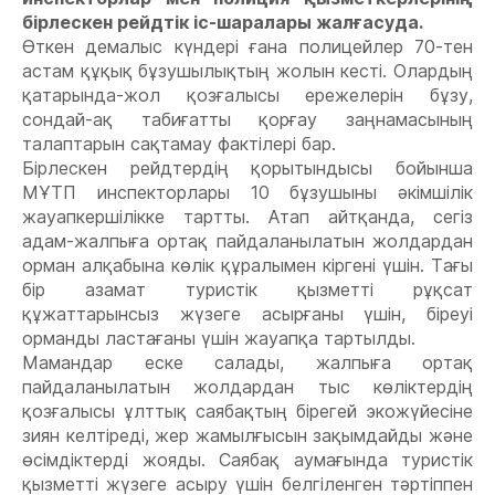
бірлескен рейдтік іс-шаралары жалғасуда.
Өткен демалыс күндері ғана полицейлер 70-тен
астам құқық бұзушылықтың жолын кесті. Олардың
қатарында-жол қозғалысы ережелерін бұзу,
сондай-ақ табиғатты қорғау заңнамасының
талаптарын сақтамау фактілері бар.
Бірлескен рейдтердің қорытындысы бойынша
МҰТП инспекторлары 10 бұзушыны әкімшілік
жауапкершілікке тартты. Атап айтқанда, сегіз
адам-жалпыға ортақ пайдаланылатын жолдардан
орман алқабына көлік құралымен кіргені үшін. Тағы
бір азамат туристік қызметті рұқсат
құжаттарынсыз жүзеге асырғаны үшін, біреуі
орманды ластағаны үшін жауапқа тартылды.
Мамандар еске салады, жалпыға ортақ
пайдаланылатын жолдардан тыс көліктердің
қозғалысы ұлттық саябақтың бірегей экожүйесіне
зиян келтіреді, жер жамылғысын зақымдайды және
өсімдіктерді жояды. Саябақ аумағында туристік
қызметті жүзеге асыру үшін белгіленген тәртіппен