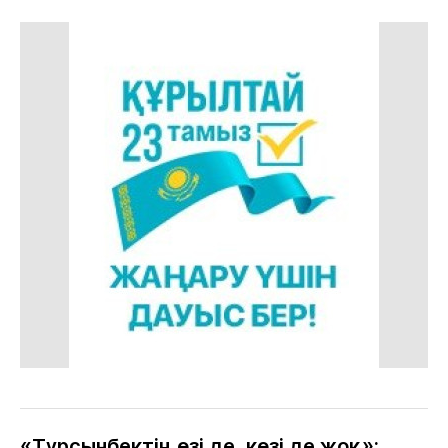
«Тұрсынбектің өзі де, көзі де жоқ»: