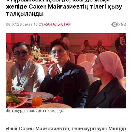
желіде Сәкен Майғазиевтің тілегі қызу
талқыланды
283
08.07.26 сағат 10:23
ЖАҢАЛЫҚТАР
Фотосурет: әлеуметтік желіден
Әнші Сәкен Майғазиевтің тележүргізуші Мөлдір