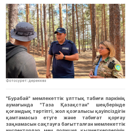
Фотосурет: дереккөз
"Бурабай" мемлекеттік ұлттық табиғи паркінің
аумағында "Таза Қазақстан" шеңберінде
қоғамдық тәртіпті, жол қозғалысы қауіпсіздігін
қамтамасыз етуге және табиғат қорғау
заңнамасын сақтауға бағытталған мемлекеттік
инспекторлар мен полиция қызметкерлерінің