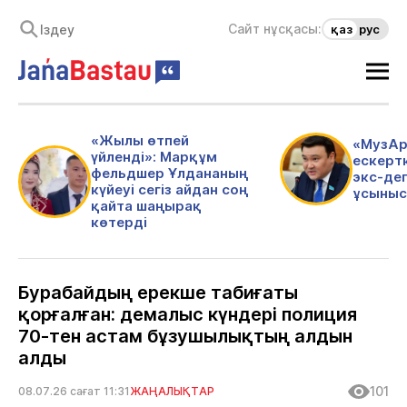
Сайт нұсқасы:
қаз
рус
«Жылы өтпей
«МузАр
үйленді»: Марқұм
ескертк
фельдшер Ұлдананың
экс-де
күйеуі сегіз айдан соң
ұсыныс
қайта шаңырақ
көтерді
Бурабайдың ерекше табиғаты
қорғалған: демалыс күндері полиция
70-тен астам бұзушылықтың алдын
алды
101
08.07.26 сағат 11:31
ЖАҢАЛЫҚТАР