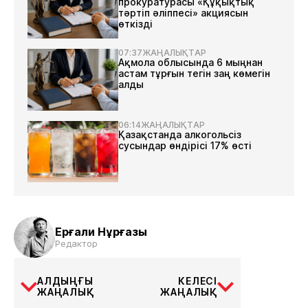
прокуратурасы «Құқықтық
тәртіп әліппесі» акциясын
өткізді
07:37
ЖАҢАЛЫҚТАР
Ақмола облысында 6 мыңнан
астам тұрғын тегін заң көмегін
алды
06:14
ЖАҢАЛЫҚТАР
Қазақстанда алкогольсіз
сусындар өндірісі 17% өсті
Ерғали Нұрғазы
Редактор
АЛДЫҢҒЫ
КЕЛЕСІ
ЖАҢАЛЫҚ
ЖАҢАЛЫҚ