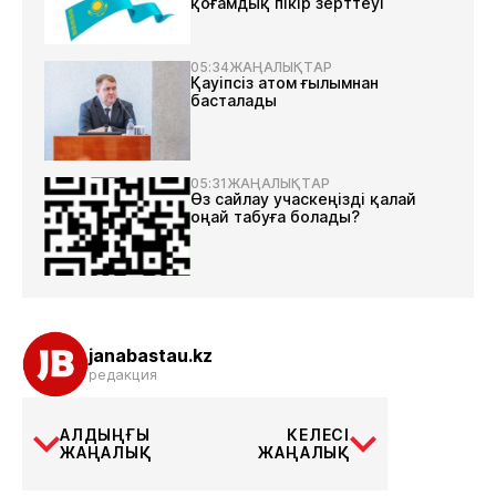
қоғамдық пікір зерттеуі
05:34
ЖАҢАЛЫҚТАР
Қауіпсіз атом ғылымнан
басталады
05:31
ЖАҢАЛЫҚТАР
Өз сайлау учаскеңізді қалай
оңай табуға болады?
janabastau.kz
редакция
АЛДЫҢҒЫ
КЕЛЕСІ
ЖАҢАЛЫҚ
ЖАҢАЛЫҚ