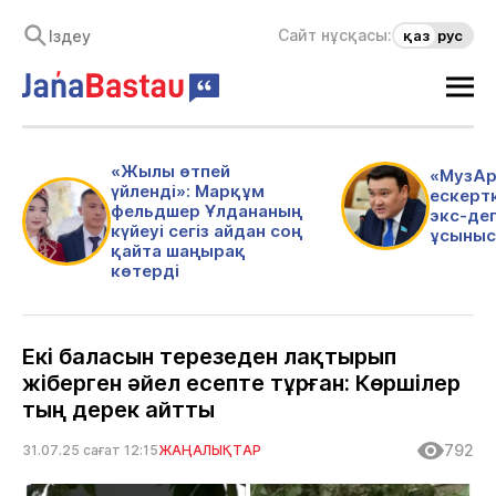
Сайт нұсқасы:
қаз
рус
«Жылы өтпей
«МузАр
үйленді»: Марқұм
ескертк
фельдшер Ұлдананың
экс-де
күйеуі сегіз айдан соң
ұсыныс
қайта шаңырақ
көтерді
Екі баласын терезеден лақтырып
жіберген әйел есепте тұрған: Көршілер
тың дерек айтты
792
31.07.25 сағат 12:15
ЖАҢАЛЫҚТАР