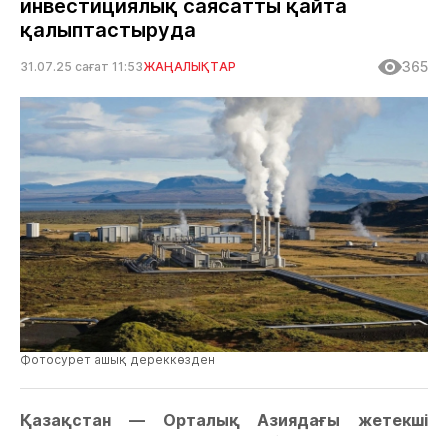
инвестициялық саясатты қайта
қалыптастыруда
365
31.07.25 сағат 11:53
ЖАҢАЛЫҚТАР
Фотосурет ашық дереккөзден
Қазақстан — Орталық Азиядағы жетекші
энергия өндіруші елдердің бірі. Отандық газ