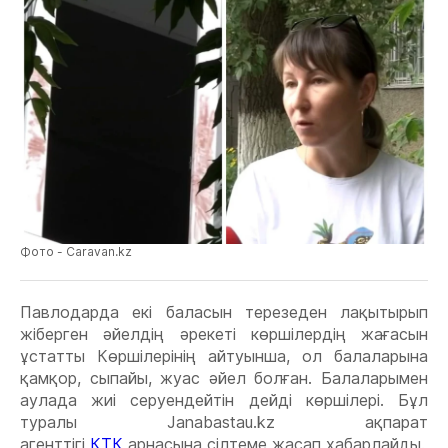
Фото - Caravan.kz
Павлодарда екі баласын терезеден лақытырып
жіберген әйелдің әрекеті көршілердің жағасын
ұстатты Көршілерінің айтуынша, ол балаларына
қамқор, сыпайы, жуас әйел болған. Балаларымен
аулада жиі серуендейтін дейді көршілері. Бұл
туралы Janabastau.kz ақпарат
агенттігі
КТК
арнасына сілтеме жасап хабарлайды.