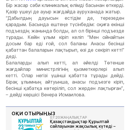
Бір жасар сәби клиникалық өлімді басынан өткерді.
Қазір үшеуі де ауыр жағдайда ауруханада жатыр.
“Дабылдың дауысын естідім де, терезеден
қарадым. Басында ештеңе түсінбедім: оқиға екінші
подъездің жанында болды, ал ол бірінші подъезде
тұрады. Кейін ұлым кіріп келіп “Мен ойнайтын
досым бар еді ғой, сол баланы Анасы бесінші
қабаттан балаларын лақтырып, өзі де секіріп кетті”
деді.
Балаларды алып кетті, ал әйелді Төтенше
жағдайлар министрлігінің қызметкерлері алып
кетті. Олар негізі үшінші қабатта тұрады дейді.
Бірақ ұлымның айтуынша, анасы подъезге кіріп,
бесінші қабатқа көтеріліп, сол жерден лақтырған”,
– дейді көршісі Венера Исмаилова.
ОҚИ ОТЫРЫҢЫЗ
07:20
ЖАҢАЛЫҚТАР
Қазақстандықтар Құрылтай
сайлауынан жақсылық күтеді –