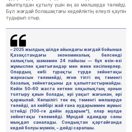
айыппұлдан құтылу үшін ең аз мөлшерде төлейді.
Бұл жағдай болашақтағы кедейліктің елеулі қаупін
тудырып отыр.
– 2025 жылдың шілде айындағы жағдай бойынша
Қазақстандағы экономикалық белсенді
халықтың шамамен 24 пайызы — бұл өзін-өзі
жұмыспен қамтығандар мен жеке кәсіпкерлер.
Олардың көбі тұрақты түрде зейнетақы
жарнасын төлемейді, яғни тіпті ең төменгі
базалық зейнетақыны да қалыптастырмайды.
Кейін 50–60 жаста кеткен олқылықтың орнын
толтыру қиын болады, әрі уақыт жағынан, әрі
қаржылай. Көпшілігі тек ең төменгі мөлшерде
төлейді, ал кейбірі жай ғана аударыммен жұмыс
істейді (100-ге дейін аударым*), олар мүлде
зейнетақы төлемейді. Мұндай адамдар саны
мыңдап саналады. Сондықтан қартайғанда
кедей болуы мүмкін, – дейді сарапшы.