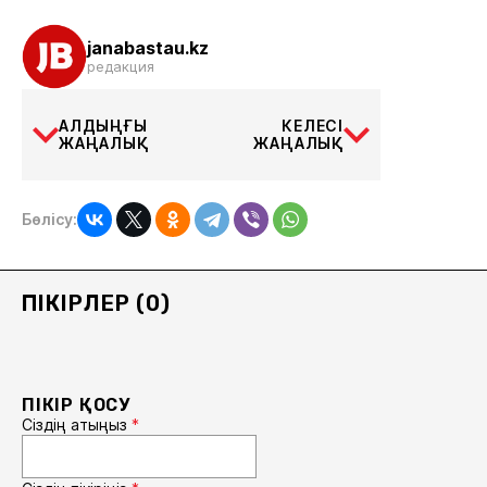
janabastau.kz
редакция
АЛДЫҢҒЫ
КЕЛЕСІ
ЖАҢАЛЫҚ
ЖАҢАЛЫҚ
Бөлісу:
ПІКІРЛЕР (0)
ПІКІР ҚОСУ
Сіздің атыңыз
*