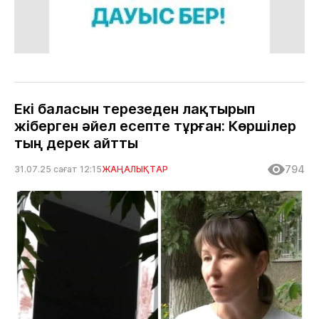
Екі баласын терезеден лақтырып
жіберген әйел есепте тұрған: Көршілер
тың дерек айтты
794
31.07.25 сағат 12:15
ЖАҢАЛЫҚТАР