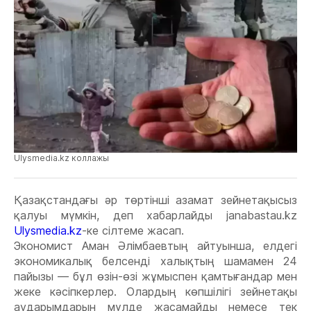
Ulysmedia.kz коллажы
Қазақстандағы әр төртінші азамат зейнетақысыз
қалуы мүмкін, деп хабарлайды janabastau.kz
Ulysmedia.kz
-ке сілтеме жасап.
Экономист Аман Әлімбаевтың айтуынша, елдегі
экономикалық белсенді халықтың шамамен 24
пайызы — бұл өзін-өзі жұмыспен қамтығандар мен
жеке кәсіпкерлер. Олардың көпшілігі зейнетақы
аударымдарын мүлде жасамайды немесе тек