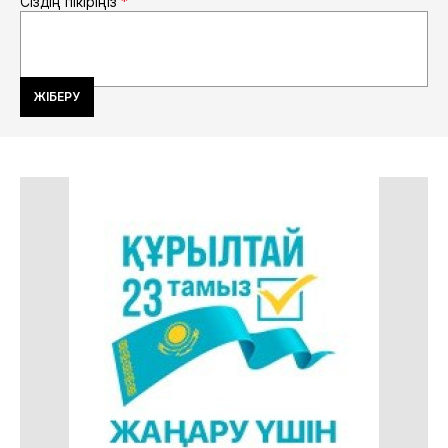
Сіздің пікіріңіз
*
ЖІБЕРУ