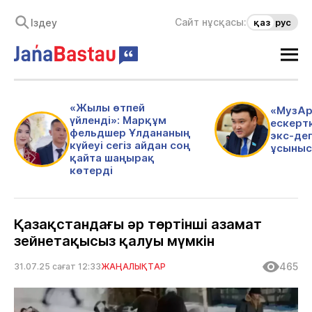
Сайт нұсқасы:
қаз
рус
«Жылы өтпей
«МузАр
үйленді»: Марқұм
ескертк
фельдшер Ұлдананың
экс-де
күйеуі сегіз айдан соң
ұсыныс
қайта шаңырақ
көтерді
Қазақстандағы әр төртінші азамат
зейнетақысыз қалуы мүмкін
465
31.07.25 сағат 12:33
ЖАҢАЛЫҚТАР