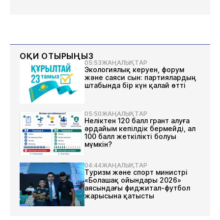
ОҚИ ОТЫРЫҢЫЗ
05:53
ЖАҢАЛЫҚТАР
Экологиялық керуен, форум
және саяси сын: партиялардың
штабында бір күн қалай өтті
05:50
ЖАҢАЛЫҚТАР
Неліктен 120 балл грант алуға
әрдайым кепілдік бермейді, ал
100 балл жеткілікті болуы
мүмкін?
04:44
ЖАҢАЛЫҚТАР
Туризм және спорт министрі
«Болашақ ойындары 2026»
аясындағы фиджитал-футбол
жарысына қатысты