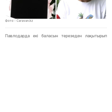
Фото - Caravan.kz
Павлодарда екі баласын терезеден лақытырып
жіберген әйелдің әрекеті көршілердің жағасын
ұстатты Көршілерінің айтуынша, ол балаларына
қамқор, сыпайы, жуас әйел болған. Балаларымен
аулада жиі серуендейтін дейді көршілері. Бұл
туралы Janabastau.kz ақпарат
агенттігі
КТК
арнасына сілтеме жасап хабарлайды.
Бір жасар сәби клиникалық өлімді басынан өткерді.
Қазір үшеуі де ауыр жағдайда ауруханада жатыр.
“Дабылдың дауысын естідім де, терезеден
қарадым. Басында ештеңе түсінбедім: оқиға екінші
подъездің жанында болды, ал ол бірінші подъезде
тұрады. Кейін ұлым кіріп келіп “Мен ойнайтын
досым бар еді ғой, сол баланы Анасы бесінші