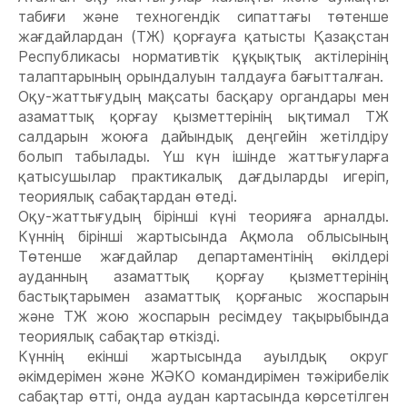
табиғи және техногендік сипаттағы төтенше
жағдайлардан (ТЖ) қорғауға қатысты Қазақстан
Республикасы нормативтік құқықтық актілерінің
талаптарының орындалуын талдауға бағытталған.
Оқу-жаттығудың мақсаты басқару органдары мен
азаматтық қорғау қызметтерінің ықтимал ТЖ
салдарын жоюға дайындық деңгейін жетілдіру
болып табылады. Үш күн ішінде жаттығуларға
қатысушылар практикалық дағдыларды игеріп,
теориялық сабақтардан өтеді.
Оқу-жаттығудың бірінші күні теорияға арналды.
Күннің бірінші жартысында Ақмола облысының
Төтенше жағдайлар департаментінің өкілдері
ауданның азаматтық қорғау қызметтерінің
бастықтарымен азаматтық қорғаныс жоспарын
және ТЖ жою жоспарын ресімдеу тақырыбында
теориялық сабақтар өткізді.
Күннің екінші жартысында ауылдық округ
әкімдерімен және ЖӘКО командирімен тәжірибелік
сабақтар өтті, онда аудан картасында көрсетілген