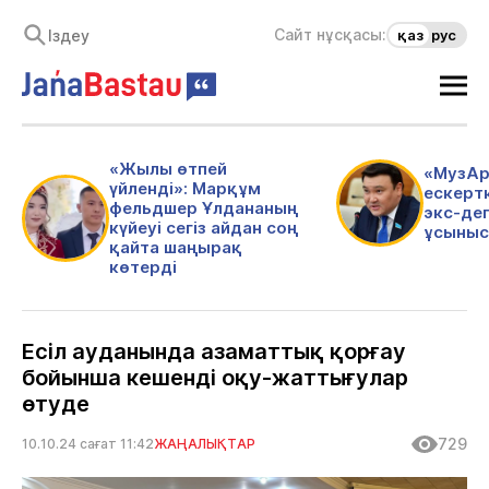
Сайт нұсқасы:
қаз
рус
«Жылы өтпей
«МузАр
үйленді»: Марқұм
ескертк
фельдшер Ұлдананың
экс-де
күйеуі сегіз айдан соң
ұсыныс
қайта шаңырақ
көтерді
Есіл ауданында азаматтық қорғау
бойынша кешенді оқу-жаттығулар
өтуде
729
10.10.24 сағат 11:42
ЖАҢАЛЫҚТАР