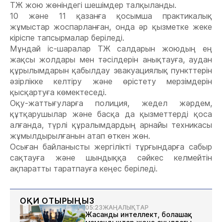
ТЖ жою жөніндегі шешімдер талқыланды.
10 және 11 қазанға қосымша практикалық
жұмыстар жоспарланған, онда әр қызметке жеке
кіріспе тапсырмалар беріледі.
Мұндай іс-шаралар ТЖ салдарын жоюдың ең
жақсы жолдары мен тәсілдерін анықтауға, аудан
құрылымдарын қабылдау эвакуациялық пункттерін
әзірлікке келтіру және өрістету мерзімдерін
қысқартуға көмектеседі.
Оқу-жаттығуларға полиция, жедел жәрдем,
құтқарушылар және басқа да қызметтерді қоса
алғанда, түрлі құралымдардың арнайы техникасы
жұмылдырылғанын атап өткен жөн.
Осыған байланысты жергілікті тұрғындарға сабыр
сақтауға және шындыққа сәйкес келмейтін
ақпаратты таратпауға кеңес беріледі.
ОҚИ ОТЫРЫҢЫЗ
05:23
ЖАҢАЛЫҚТАР
Жасанды интеллект, болашақ