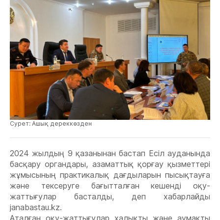
Сурет: Ашық дереккөзден
2024 жылдың 9 қазанынан бастап Есіл ауданында
басқару органдары, азаматтық қорғау қызметтері
жұмысының практикалық дағдыларын пысықтауға
және тексеруге бағытталған кешенді оқу-
жаттығулар басталды, деп хабарлайды
janabastau.kz.
Аталған оқу-жаттығулар халықты және аумақты