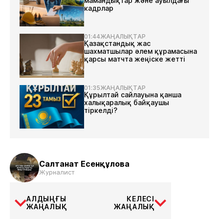
мамандықтар және ауылдағы
кадрлар
01:44
ЖАҢАЛЫҚТАР
Қазақстандық жас
шахматшылар әлем құрамасына
қарсы матчта жеңіске жетті
01:35
ЖАҢАЛЫҚТАР
Құрылтай сайлауына қанша
халықаралық байқаушы
тіркелді?
Салтанат Есенқұлова
Журналист
АЛДЫҢҒЫ
КЕЛЕСІ
ЖАҢАЛЫҚ
ЖАҢАЛЫҚ