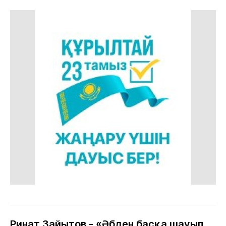
Ринат Зайытов - «Әбден басқа шауып,