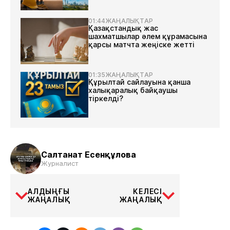
01:44
ЖАҢАЛЫҚТАР
Қазақстандық жас
шахматшылар әлем құрамасына
қарсы матчта жеңіске жетті
01:35
ЖАҢАЛЫҚТАР
Құрылтай сайлауына қанша
халықаралық байқаушы
тіркелді?
Салтанат Есенқұлова
Журналист
АЛДЫҢҒЫ
КЕЛЕСІ
ЖАҢАЛЫҚ
ЖАҢАЛЫҚ