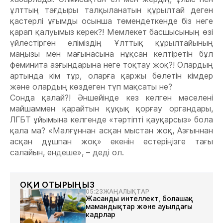
ұлттың тағдыры талқыланатын құрылтай деген
қастерлі ұғымды осынша төмендеткенде біз неге
қарап қалуымыз керек?! Мемлекет басшысының өзі
үйлестірген еліміздің Ұлттық құрылтайының
маңызы мен мағынасына нұқсан келтіретін бұл
феминита азғындарына неге тоқтау жоқ?! Олардың
артында кім тұр, оларға қаржы бөлетін кімдер
және олардың көздеген түп мақсаты не?
Сонда қалай?! Әншейінде кез келген мәселені
майшаммен қарайтын құқық қорғау органдары,
ЛГБТ ұйымына келгенде «тәртіпті қауқарсыз» бола
қала ма? «Малғұннан асқан мыстан жоқ, Азғыннан
асқан дұшпан жоқ» екенін естеріңізге тағы
салайын, ендеше», – деді ол.
ОҚИ ОТЫРЫҢЫЗ
05:23
ЖАҢАЛЫҚТАР
Жасанды интеллект, болашақ
мамандықтар және ауылдағы
кадрлар