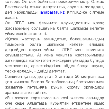
көтерді. Ол осы бойынша премьер-министр Олжас
Бектеновтің атына депутаттық сауалын жолдады,
деп хабарлайды
janabastau.kz
KYN.KZ-ке сілтеме
жасап.
Ол ЛГБТ мен феминита қауымдастығы қазақ
жастарының болашағына балта шапқысы келетін
ұйым екенін атап өтті.
«Қазақ жастарын азғындатып, болашағымыздың
тамырына балта шапқысы келетін әлемдік
деңгейдегі жауыз ұйым – ЛГБТ мен феминита
қауымдастығы. Аз ғана уақытта жастарымызды
азғындыққа жетектеген жексұрын ұйымдар бүгінде
мемлекеттің әрекетсіздігінен әбден басқа шауып,
төске өрледі», – дейді депутат.
Сонымен қатар, депутат 2 аптада 50 мыңнан аса
қол жинаған Бағила Балғабаеваның бастамасымен
жазылған петицияға құқық қорғау органдары
араласпағанын айтты.
«Еш жазаға тартылмасына көзі жеткен азғындар
күні кеше Алматыда Құрылтай өткізетінін ашық
хабарлады. Әлмисақтан ел мен жердің, ұлыс пен