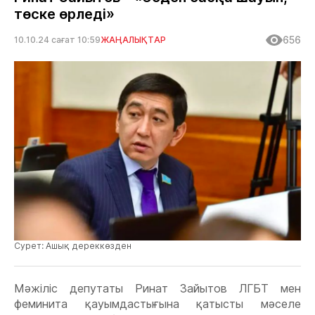
төске өрледі»
656
10.10.24 сағат 10:59
ЖАҢАЛЫҚТАР
Сурет: Ашық дереккөзден
Мәжіліс депутаты Ринат Зайытов ЛГБТ мен
феминита қауымдастығына қатысты мәселе