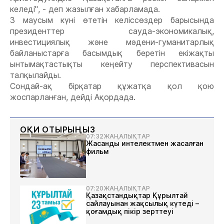
келеді", - деп жазылған хабарламада.
3 маусым күні өтетін келіссөздер барысында
президенттер сауда-экономикалық,
инвестициялық және мәдени-гуманитарлық
байланыстарға басымдық беретін екіжақты
ынтымақтастықты кеңейту перспективасын
талқылайды.
Сондай-ақ бірқатар құжатқа қол қою
жоспарланған, дейді Ақордада.
ОҚИ ОТЫРЫҢЫЗ
07:32
ЖАҢАЛЫҚТАР
Жасанды интелектмен жасалған
фильм
07:20
ЖАҢАЛЫҚТАР
Қазақстандықтар Құрылтай
сайлауынан жақсылық күтеді –
қоғамдық пікір зерттеуі