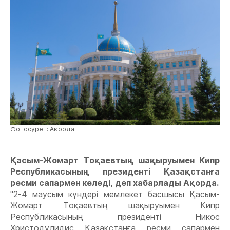
Фотосурет: Ақорда
Қасым-Жомарт Тоқаевтың шақыруымен Кипр
Республикасының президенті Қазақстанға
ресми сапармен келеді, деп хабарлады Ақорда.
"2-4 маусым күндері мемлекет басшысы Қасым-
Жомарт Тоқаевтың шақыруымен Кипр
Республикасының президенті Никос
Христодулидис Қазақстанға ресми сапармен