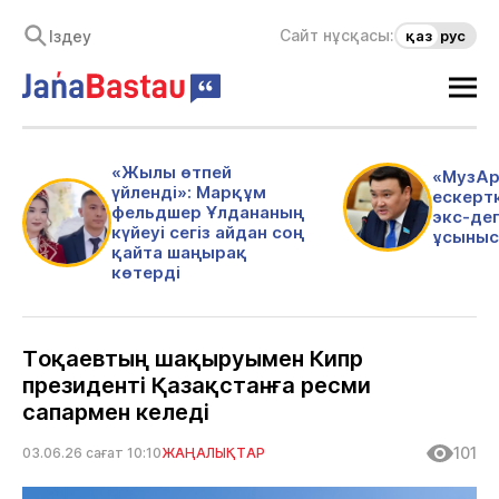
Сайт нұсқасы:
қаз
рус
«Жылы өтпей
«МузАр
үйленді»: Марқұм
ескертк
фельдшер Ұлдананың
экс-де
күйеуі сегіз айдан соң
ұсыныс
қайта шаңырақ
көтерді
Тоқаевтың шақыруымен Кипр
президенті Қазақстанға ресми
сапармен келеді
101
03.06.26 сағат 10:10
ЖАҢАЛЫҚТАР