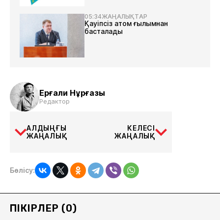
05:34
ЖАҢАЛЫҚТАР
Қауіпсіз атом ғылымнан
басталады
Ерғали Нұрғазы
Редактор
АЛДЫҢҒЫ
КЕЛЕСІ
ЖАҢАЛЫҚ
ЖАҢАЛЫҚ
Бөлісу:
ПІКІРЛЕР (0)