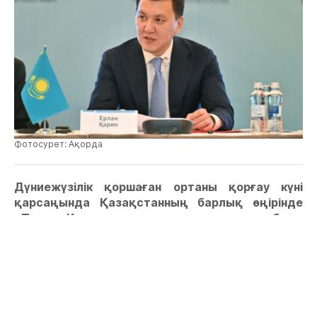
Фотосурет: Ақорда
Дүниежүзілік қоршаған ортаны қорғау күні
қарсаңында Қазақстанның барлық өңірінде
«Таза Қазақстан» жалпыұлттық жобасы
аясында түрлі экологиялық акциялар
ұйымдастырылып жатыр. Бұл жайлы
Мемлекеттік кеңесші Ерлан Қарин мәлімдеді.
«Мемлекет басшысы Қасым-Жомарт Тоқаев
бастамашылық еткен жоба соңғы екі жылда
еліміздің қалалары мен ауылдарын абаттандыру