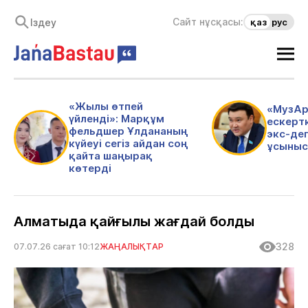
Сайт нұсқасы:
қаз
рус
«Жылы өтпей
«МузАр
үйленді»: Марқұм
ескертк
фельдшер Ұлдананың
экс-де
күйеуі сегіз айдан соң
ұсыныс
қайта шаңырақ
көтерді
Алматыда қайғылы жағдай болды
328
07.07.26 сағат 10:12
ЖАҢАЛЫҚТАР