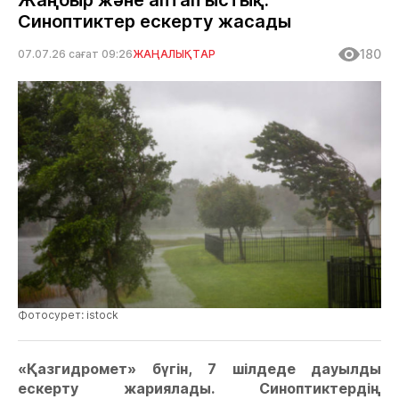
Жаңбыр және аптап ыстық:
Синоптиктер ескерту жасады
180
07.07.26 сағат 09:26
ЖАҢАЛЫҚТАР
Фотосурет: istock
«Қазгидромет» бүгін, 7 шілдеде дауылды
ескерту жариялады. Синоптиктердің