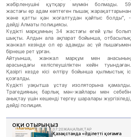
жәбірленушіні құтқару мүмкін болмады. 59
жастағы ер адам көптеген пышақ жарақаттарынан
және қатты қан жоғалтудан қайтыс болды", -
дейді Алматы полициясы.
Күдікті марқұмның 34 жастағы өгей ұлы болып
шықты. Алдын ала ақпарат бойынша, отбасылық
жанжал кезінде ол ер адамды ас үй пышағымен
бірнеше рет ұрған.
Айтуынша, жанжал марқұм мен анасының
арасындағы келіспеушіліктен кейін туындаған.
Қазіргі кезде кісі өлтіру бойынша қылмыстық іс
қозғалды.
Күдікті уақытша ұстау изоляторына қамалды.
Трагедияның барлық мән-жайлары мен себебін
анықтау үшін кешенді тергеу шаралары жүргізіледі,
дейді полиция.
ОҚИ ОТЫРЫҢЫЗ
07:20
ЖАҢАЛЫҚТАР
Қазақстанда «Әділетті қоғамға