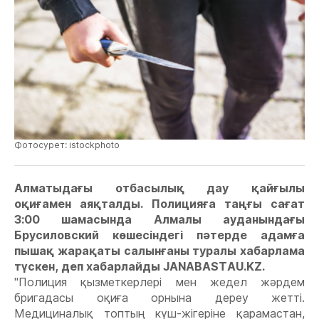
Фотосурет: istockphoto
Алматыдағы отбасылық дау қайғылы
оқиғамен аяқталды. Полицияға таңғы сағат
3:00 шамасында Алмалы ауданындағы
Брусиловский көшесіндегі пәтерде адамға
пышақ жарақаты салынғаны туралы хабарлама
түскен, деп хабарлайды JANABASTAU.KZ.
"Полиция қызметкерлері мен жедел жәрдем
бригадасы оқиға орнына дереу жетті.
Медициналық топтың күш-жігеріне қарамастан,