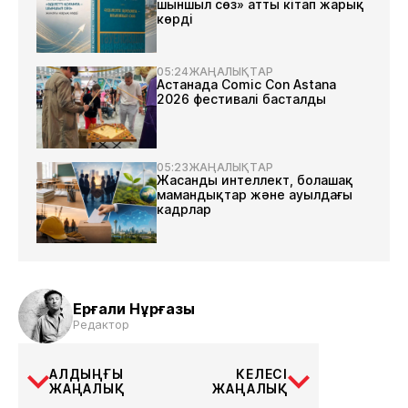
шыншыл сөз» атты кітап жарық
көрді
05:24
ЖАҢАЛЫҚТАР
Астанада Comic Con Astana
2026 фестивалі басталды
05:23
ЖАҢАЛЫҚТАР
Жасанды интеллект, болашақ
мамандықтар және ауылдағы
кадрлар
Ерғали Нұрғазы
Редактор
АЛДЫҢҒЫ
КЕЛЕСІ
ЖАҢАЛЫҚ
ЖАҢАЛЫҚ