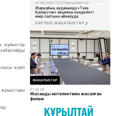
07.08.2026 | 15:27
ЖАҢАЛЫҚТАР
Жарқайың ауданында «Таза
Қазақстан» акциясы күнделікті
өмір салтына айналуда
БАРЛЫҚ ЖАҢАЛЫҚТАР
07.08.2026 | 13:35
ЖАҢАЛЫҚТАР
Ақмола облысында Сыбайлас
жемқорлыққа қарсы комплаенс
мектебі ашылды
ы жұмыстар
 хабарлайды
ылысы жүріп
ЖАҢАЛЫҚТАР
 жұмыстары
07.08.26
Жасанды интелектмен жасалған
фильм
лді.