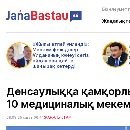
Біз әлеуметт
Жаңалықт
«Жылы өтпей үйленді»:
Марқұм фельдшер
Ұлдананың күйеуі сегіз
айдан соң қайта
шаңырақ көтерді
Денсаулыққа қамқорл
10 медициналық меке
08.08.25 сағат 06:44
ЖАҢАЛЫҚТАР