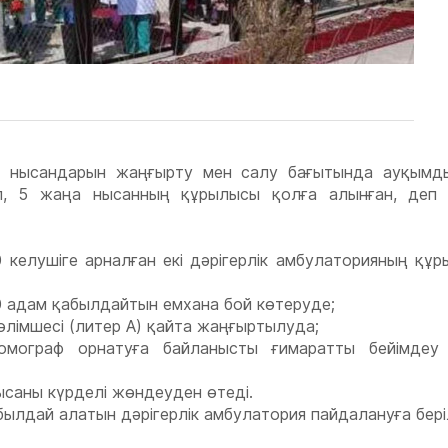
 нысандарын жаңғырту мен салу бағытында ауқымд
ніп, 5 жаңа нысанның құрылысы қолға алынған, деп
келушіге арналған екі дәрігерлік амбулаторияның құр
 адам қабылдайтын емхана бой көтеруде;
лімшесі (литер А) қайта жаңғыртылуда;
томограф орнатуға байланысты ғимаратты бейімдеу
ысаны күрделі жөндеуден өтеді.
ылдай алатын дәрігерлік амбулатория пайдалануға бері