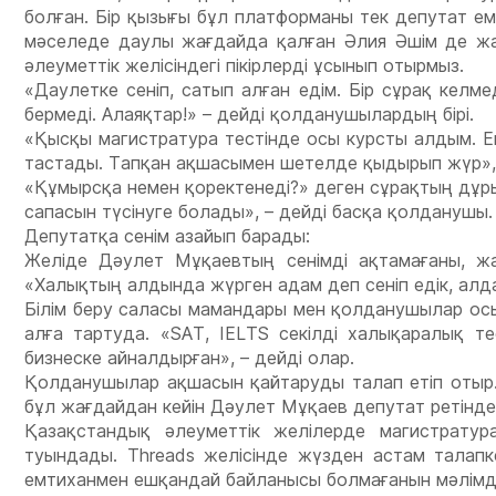
болған. Бір қызығы бұл платформаны тек депутат ем
мәселеде даулы жағдайда қалған Әлия Әшім де жар
әлеуметтік желісіндегі пікірлерді ұсынып отырмыз.
«Даулетке сеніп, сатып алған едім. Бір сұрақ келм
бермеді. Алаяқтар!» – дейді қолданушылардың бірі.
«Қысқы магистратура тестінде осы курсты алдым. Еш
тастады. Тапқан ақшасымен шетелде қыдырып жүр», –
«Құмырсқа немен қоректенеді?» деген сұрақтың дұр
сапасын түсінуге болады», – дейді басқа қолданушы.
Депутатқа сенім азайып барады:
Желіде Дәулет Мұқаевтың сенімді ақтамағаны, жа
«Халықтың алдында жүрген адам деп сеніп едік, алда
Білім беру саласы мамандары мен қолданушылар ос
алға тартуда. «SAT, IELTS секілді халықаралық т
бизнеске айналдырған», – дейді олар.
Қолданушылар ақшасын қайтаруды талап етіп отыр. К
бұл жағдайдан кейін Дәулет Мұқаев депутат ретінде 
Қазақстандық әлеуметтік желілерде магистрату
туындады. Threads желісінде жүзден астам талапк
емтиханмен ешқандай байланысы болмағанын мәлімд