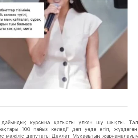
а дайындық курсына қатысты үлкен шу шықты. Тала
рақтары 100 пайыз келеді" деп уәде етіп, жүздеге
курс мәжіліс депутаты Дәулет Мұқаевтың жарнамалауы