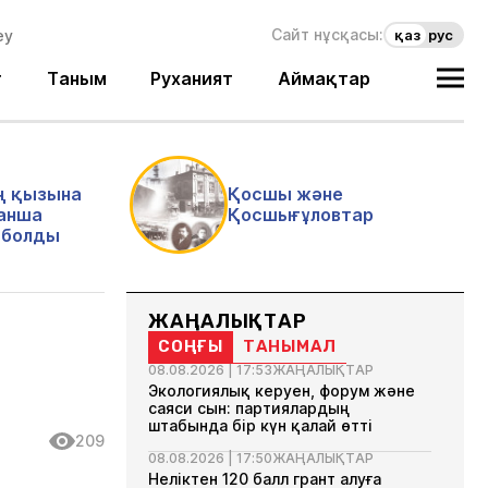
Сайт нұсқасы:
қаз
рус
т
Таным
Руханият
Аймақтар
ң қызына
Қосшы және
анша
Қосшығұловтар
і болды
ЖАҢАЛЫҚТАР
СОҢҒЫ
ТАНЫМАЛ
08.08.2026 | 17:53
ЖАҢАЛЫҚТАР
Экологиялық керуен, форум және
саяси сын: партиялардың
штабында бір күн қалай өтті
209
08.08.2026 | 17:50
ЖАҢАЛЫҚТАР
Неліктен 120 балл грант алуға