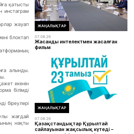
айға қатысты
н инстаграм
торлар жауап
ЖАҢАЛЫҚТАР
мені блоктап
07.08.26
Жасанды интелектмен жасалған
фильм
латформаның
нға алынды.
ы.
ажет екенін
рма білімді
ді біреулері
ЖАҢАЛЫҚТАР
улы жағдай
07.08.26
рының нақты
Қазақстандықтар Құрылтай
сайлауынан жақсылық күтеді –