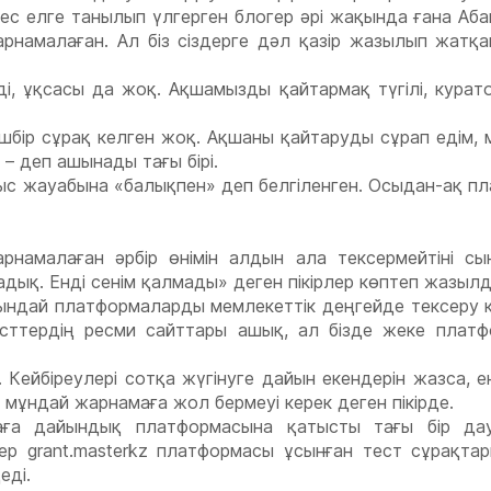
ес елге танылып үлгерген блогер әрі жақында ғана Аб
намалаған. Ал біз сіздерге дәл қазір жазылып жатқа
еді, ұқсасы да жоқ. Ақшамызды қайтармақ түгілі, кура
бір сұрақ келген жоқ. Ақшаны қайтаруды сұрап едім, 
 деп ашынады тағы бірі.
ыс жауабына «балықпен» деп белгіленген. Осыдан-ақ п
рнамалаған әрбір өнімін алдын ала тексермейтіні сы
дық. Енді сенім қалмады» деген пікірлер көптеп жазылд
ындай платформаларды мемлекеттік деңгейде тексеру қ
есттердің ресми сайттары ашық, ал бізде жеке платфо
ейбіреулері сотқа жүгінуге дайын екендерін жазса, ен
мұндай жарнамаға жол бермеуі керек деген пікірде.
раға дайындық платформасына қатысты тағы бір да
ер grant.masterkz платформасы ұсынған тест сұрақта
еді.