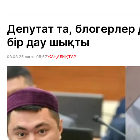
Депутат та, блогерлер
бір дау шықты
08.08.25 сағат 05:57
ЖАҢАЛЫҚТАР