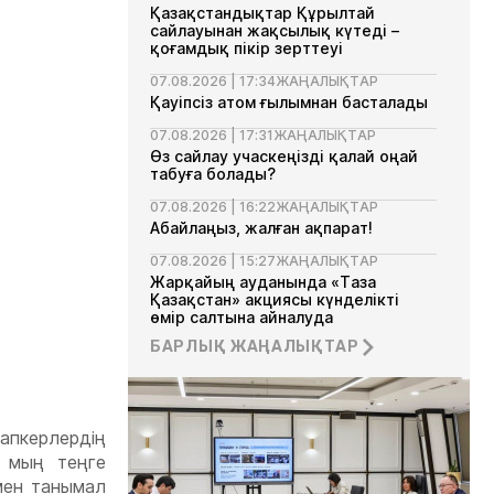
Қазақстандықтар Құрылтай
сайлауынан жақсылық күтеді –
қоғамдық пікір зерттеуі
07.08.2026 | 17:34
ЖАҢАЛЫҚТАР
Қауіпсіз атом ғылымнан басталады
07.08.2026 | 17:31
ЖАҢАЛЫҚТАР
Өз сайлау учаскеңізді қалай оңай
табуға болады?
07.08.2026 | 16:22
ЖАҢАЛЫҚТАР
Абайлаңыз, жалған ақпарат!
07.08.2026 | 15:27
ЖАҢАЛЫҚТАР
Жарқайың ауданында «Таза
Қазақстан» акциясы күнделікті
өмір салтына айналуда
БАРЛЫҚ ЖАҢАЛЫҚТАР
07.08.2026 | 13:35
ЖАҢАЛЫҚТАР
Ақмола облысында Сыбайлас
жемқорлыққа қарсы комплаенс
мектебі ашылды
пкерлердің
н мың теңге
мен танымал