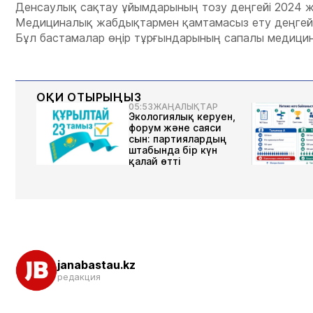
Денсаулық сақтау ұйымдарының тозу деңгейі 2024 ж
Медициналық жабдықтармен қамтамасыз ету деңгейі 
Бұл бастамалар өңір тұрғындарының сапалы медицина
ОҚИ ОТЫРЫҢЫЗ
05:53
ЖАҢАЛЫҚТАР
Экологиялық керуен,
форум және саяси
сын: партиялардың
штабында бір күн
қалай өтті
janabastau.kz
редакция