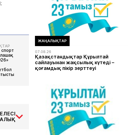
;
ЖАҢАЛЫҚТАР
ҚТАР
 спорт
07.08.26
олашақ
Қазақстандықтар Құрылтай
026»
сайлауынан жақсылық күтеді –
қоғамдық пікір зерттеуі
утбол
атысты
ЕЛЕСІ
АЛЫҚ