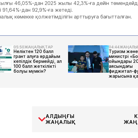
ылғы 46,05%-дан 2025 жылы 42,3%-ға дейін төмендейді
91,64%-дан 92,9%-ға жетеді.
лық көмекке қолжетімділігін арттыруға бағытталған.
05:50
ЖАҢАЛЫҚТАР
04:44
ЖАҢАЛЫ
Неліктен 120 балл
Туризм және
грант алуға әрдайым
министрі «Б
кепілдік бермейді, ал
ойындары 2
100 балл жеткілікті
аясындағы
болуы мүмкін?
фиджитал-ф
жарысына қ
АЛДЫҢҒЫ
К
ЖАҢАЛЫҚ
ЖАҢ