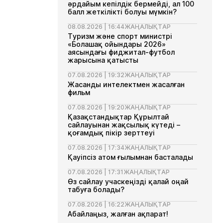
әрдайым кепілдік бермейді, ал 100
балл жеткілікті болуы мүмкін?
08.08.2026 | 16:44
ЖАҢАЛЫҚТАР
Туризм және спорт министрі
«Болашақ ойындары 2026»
аясындағы фиджитал-футбол
жарысына қатысты
07.08.2026 | 19:32
ЖАҢАЛЫҚТАР
Жасанды интелектмен жасалған
фильм
07.08.2026 | 19:20
ЖАҢАЛЫҚТАР
Қазақстандықтар Құрылтай
сайлауынан жақсылық күтеді –
қоғамдық пікір зерттеуі
07.08.2026 | 17:34
ЖАҢАЛЫҚТАР
Қауіпсіз атом ғылымнан басталады
07.08.2026 | 17:31
ЖАҢАЛЫҚТАР
Өз сайлау учаскеңізді қалай оңай
табуға болады?
07.08.2026 | 16:22
ЖАҢАЛЫҚТАР
Абайлаңыз, жалған ақпарат!