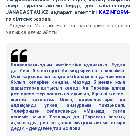
әсері туралы айтып берді
, деп хабарлайды
JANABASTAU
.
KZ
ақпарат агенттігі
KAZINFORM
-
ға сілтеме жасап
.
А
лдымен М
еңтай
Әсілова балаларын қолдаған
халыққа алғыс айтты.
Балаларамыздың жетістігіне қуанамыз. Бұдан
да биік белестерді бағындыруына тілекшіміз.
Осы жарысқа кеткенде екі баламның да чемпион
болып келеріне сендім. Махмұд бірнеше жыл
жарыстарға қатысып келеді. Ал Төрехан алғаш
рет ересектер санатына ауысып, бірінші жекпе-
жегіне қатысты. Оның қарсыластары да
әлдеқайда үлкен, анағұрлым тәжірибелі.
Телефонмен сөйлескенде «Махмұд
,
саған
сенеміз, мына Татошқа да (Төрехан) ағалық
ақылыңды, рингке қалай шығуды айтып отыр»
дедік, – дейді Меңтай Әсілова.