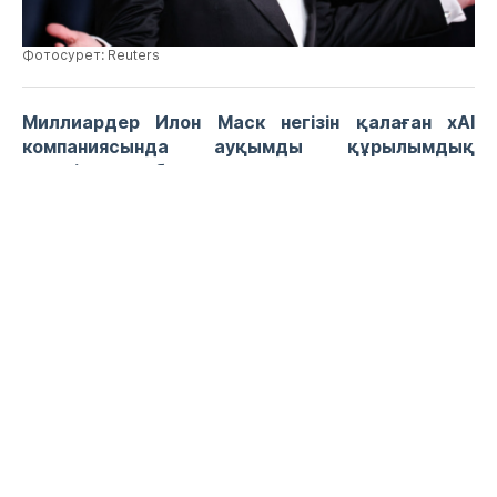
Фотосурет: Reuters
Миллиардер Илон Маск негізін қалаған xAI
компаниясында ауқымды құрылымдық
өзгерістер болып, жүздеген қызметкер
жұмыстан босатылды, деп хабарлайды
JANABASTAU.KZ ақпарат агенттігі.
Grok атты жасанды интеллект моделін оқытумен
айналысқан бөлімде 500 қызметкер қысқартуға
ұшыраған. Олар – негізінен деректерді құрылымдау
және санаттарға бөлу бойынша жұмыс істеген
мамандар.
Бұл өзгерістер компанияның стратегиясын қайта
қарауымен байланысты болып отыр. Енді xAI
бұрынғыдай әмбебап мамандардың орнына тар
бағыттағы сарапшылар тобын қалыптастыруды
көздейді.
Сонымен қатар, компания жасанды интеллектті