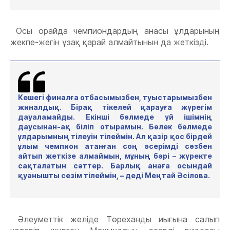
Осы орайда ч
емпиондардың анасы ұлдарының
жекпе-жегін ұзақ қарай алмайтынын
да
жеткізді.
Кешегі финалға отбасымызбен, туыстарымызбен
жиналдық. Бірақ тікелей қарауға жүрегім
дауаламайды
. Екінші бөлмеде үй ішімнің
даусынан-ақ біліп отырамын. Бөлек бөлмеде
ұлдарымның тілеуін тілеймін. Ал қазір қос бірдей
ұлым чемпион атанған соң әсерімді сөзбен
айтып жеткізе алмаймын, мұның бәрі – жүректе
сақталатын сәттер.
Барлық анаға осындай
қуанышты сезім тілеймін, – деді М
еңтай
Әсілова.
Әлеуметтік желіде Төреханды иығына салып