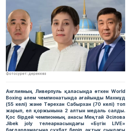
Фотосурет: дереккөз
Англияның Ливерпуль қаласында
өткен
World
Boxing әлем чемпионатында ағайынды Махмұд
(55 келі) және Төрехан Сабырхан (70 келі) топ
жарып, ел қоржынына
2
алтын медаль салды.
Қос бірдей чемпионның анасы Меңтай Әсілова
Jibek joly телеарнасындағы «Бүгін LIVE»
бағдарламасына сұхбат беріп, ақтық сындағы