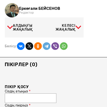
Еркеғали БЕЙСЕНОВ
Редактор
АЛДЫҢҒЫ
КЕЛЕСІ
ЖАҢАЛЫҚ
ЖАҢАЛЫҚ
Бөлісу:
ПІКІРЛЕР (0)
ПІКІР ҚОСУ
Сіздің атыңыз
*
Сіздің пікіріңіз
*