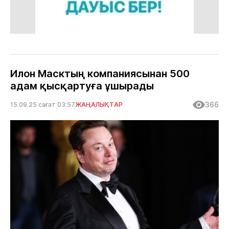
Илон Масктың компаниясынан 500
адам қысқартуға ұшырады
366
15.09.25 сағат 03:57
ЖАҢАЛЫҚТАР