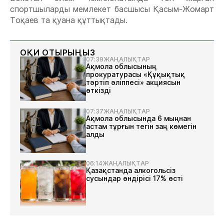
спортшыларды
м
емлекет басшысы Қасым-Жомарт
Тоқаев та
қуана
құттықтады.
ОҚИ ОТЫРЫҢЫЗ
07:39
ЖАҢАЛЫҚТАР
Ақмола облысының
прокуратурасы «Құқықтық
тәртіп әліппесі» акциясын
өткізді
07:37
ЖАҢАЛЫҚТАР
Ақмола облысында 6 мыңнан
астам тұрғын тегін заң көмегін
алды
06:14
ЖАҢАЛЫҚТАР
Қазақстанда алкогольсіз
сусындар өндірісі 17% өсті