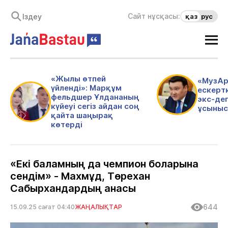
Сайт нұсқасы:
қаз
рус
«Жылы өтпей
«МузАр
үйленді»: Марқұм
ескертк
фельдшер Ұлдананың
экс-де
күйеуі сегіз айдан соң
ұсыныс
қайта шаңырақ
көтерді
«Екі баламның да чемпион боларына
сендім» - Махмұд, Төрехан
Сабырхандардың анасы
644
15.09.25 сағат 04:40
ЖАҢАЛЫҚТАР