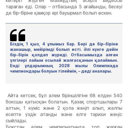
көтеріп жүрген Махмұдтың әсерлі видеосы
тараған еді. Олар
–
отбасында
5
ағайынды, бесеуі
де бір-біріне қамқор әрі бауырмал болып өскен.
Біздің
1
қыз,
4
ұлымыз бар. Бәрі де бір-біріне
жанашыр, мейірімді болып өсті. Әлі күнге дейін
бір-бірін қолдап жүреді. Отбасымызда алған
үлгілері лайым осылай жалғасқанын қалаймын.
Енді ұлдарымның 2028 жылы Олимпиада
чемпиондары болуын тілеймін, – деді ана
лары
.
Айта кет
сек
,
бұл
әлем біріншілігіне 68 елден 540
боксшы қатыс
қан болатын
. Қазақ спортшылары 7
алтын, 1 күміс және 2 қола жеңіп алып, жалпы
есепте үздік атанды және
елге
тарихи жеңіс
сыйлады.
Б
окстан әлем чемпионатында топ жарған