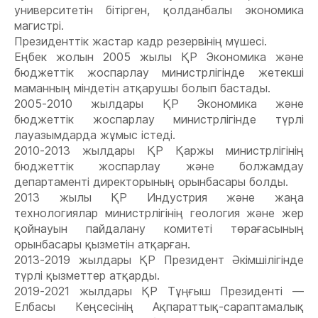
университетін бітірген, қолданбалы экономика
магистрі.
Президенттік жастар кадр резервінің мүшесі.
Еңбек жолын 2005 жылы ҚР Экономика және
бюджеттік жоспарлау министрлігінде жетекші
маманның міндетін атқарушы болып бастады.
2005-2010 жылдары ҚР Экономика және
бюджеттік жоспарлау министрлігінде түрлі
лауазымдарда жұмыс істеді.
2010-2013 жылдары ҚР Қаржы министрлігінің
бюджеттік жоспарлау және болжамдау
департаменті директорының орынбасары болды.
2013 жылы ҚР Индустрия және жаңа
технологиялар министрлігінің геология және жер
қойнауын пайдалану комитеті төрағасының
орынбасары қызметін атқарған.
2013-2019 жылдары ҚР Президент Әкімшілігінде
түрлі қызметтер атқарды.
2019-2021 жылдары ҚР Тұңғыш Президенті —
Елбасы Кеңсесінің Ақпараттық-сараптамалық