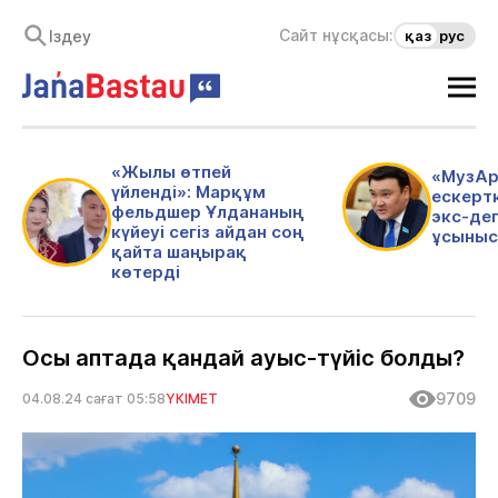
Сайт нұсқасы:
қаз
рус
«Жылы өтпей
«МузАр
үйленді»: Марқұм
ескертк
фельдшер Ұлдананың
экс-де
күйеуі сегіз айдан соң
ұсыныс
қайта шаңырақ
көтерді
Осы аптада қандай ауыс-түйіс болды?
9709
04.08.24 сағат 05:58
ҮКІМЕТ