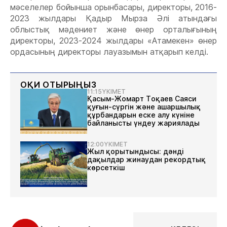
мәселелер бойынша орынбасары, директоры, 2016-
2023 жылдары Қадыр Мырза Әлі атындағы
облыстық мәдениет және өнер орталығының
директоры, 2023-2024 жылдары «Атамекен» өнер
ордасының директоры лауазымын атқарып келді.
ОҚИ ОТЫРЫҢЫЗ
11:15
ҮКІМЕТ
Қасым-Жомарт Тоқаев Саяси
қуғын-сүргін және ашаршылық
құрбандарын еске алу күніне
байланысты үндеу жариялады
12:00
ҮКІМЕТ
Жыл қорытындысы: дәнді
дақылдар жинаудан рекордтық
көрсеткіш