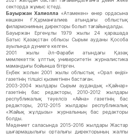
секторда жұмыс істеді.
Бауыржан Халиолла
«Атамекен» өнер ордасына
көшкен Ғ.Құрманғалиев атындағы облыстық
филармонияның директоры болып тағайындалды.
Бауыржан Ергенұлы 1979 жылы 24 қарашада
Батыс Қазақстан облысы Сырым ауданы Қособа
ауылында дүниеге келген.
2001 жылы Әл-Фараби атындағы Қазақ
мемлекеттік ұлттық университетін журналистика
мамандығы бойынша бітірген.
Еңбек жолын 2001 жылы облыстық «Орал өңірі»
газетінің тілшісі қызметінен бастаған.
2003-2004 жылдары Сырым аудандық «Қайнар»
газетінің бас редакторы, 2010-2012 жылдары
республикалық тәуелсіз «Айна» газетінің бас
редакторы, 2012-2015 жылдары республикалық
«Жайық жұлдызы» журналының бас редакторы
болды.
Мәдениет саласында 2015-2016 жылдары Жастар
шығармашылығы орталығы директорының жалпы