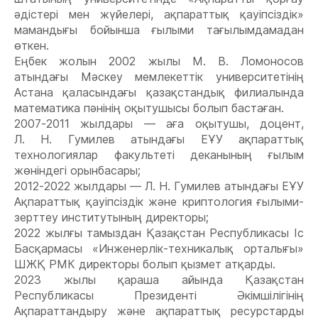
әдістері мен жүйелері, ақпараттық қауіпсіздік»
мамандығы бойынша ғылыми тағылымдамадан
өткен.
Еңбек жолын 2002 жылы М. В. Ломоносов
атындағы Мәскеу мемлекеттік университетінің
Астана қаласындағы қазақстандық филиалында
математика пәнінің оқытушысы болып бастаған.
2007-2011 жылдары — аға оқытушы, доцент,
Л. Н. Гумилев атындағы ЕҰУ ақпараттық
технологиялар факультеті деканының ғылым
жөніндегі орынбасары;
2012-2022 жылдары — Л. Н. Гумилев атындағы ЕҰУ
Ақпараттық қауіпсіздік және криптология ғылыми-
зерттеу институтының директоры;
2022 жылғы тамыздан Қазақстан Республикасы Іс
Басқармасы «Инженерлік-техникалық орталығы»
ШЖҚ РМК директоры болып қызмет атқарды.
2023 жылы қараша айында Қазақстан
Республикасы Президенті Әкімшілігінің
Ақпараттандыру және ақпараттық ресурстарды