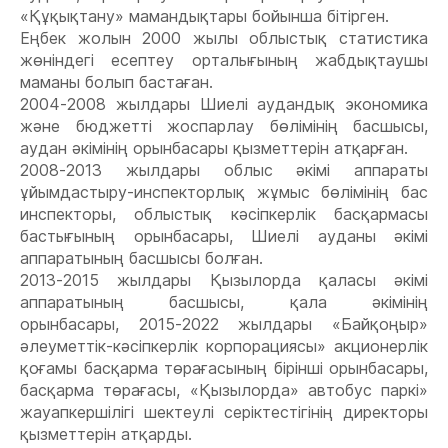
«Құқықтану» мамандықтары бойынша бітірген.
Еңбек жолын 2000 жылы облыстық статистика
жөніндегі есептеу орталығының жабдықтаушы
маманы болып бастаған.
2004-2008 жылдары Шиелі аудандық экономика
және бюджетті жоспарлау бөлімінің басшысы,
аудан әкімінің орынбасары қызметтерін атқарған.
2008-2013 жылдары облыс әкімі аппараты
ұйымдастыру-инспекторлық жұмыс бөлімінің бас
инспекторы, облыстық кәсіпкерлік басқармасы
бастығының орынбасары, Шиелі ауданы әкімі
аппаратының басшысы болған.
2013-2015 жылдары Қызылорда қаласы әкімі
аппаратының басшысы, қала әкімінің
орынбасары, 2015-2022 жылдары «Байқоңыр»
әлеуметтік-кәсіпкерлік корпорациясы» акционерлік
қоғамы басқарма төрағасының бірінші орынбасары,
басқарма төрағасы, «Қызылорда» автобус паркі»
жауапкершілігі шектеулі серіктестігінің директоры
қызметтерін атқарды.