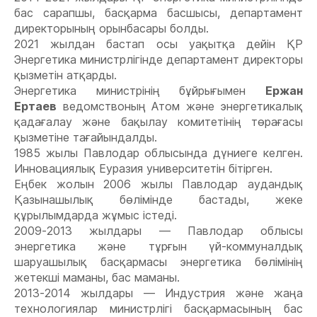
бас сарапшы, басқарма басшысы, департамент
директорының орынбасары болды.
2021 жылдан бастап осы уақытқа дейін ҚР
Энергетика министрлігінде департамент директоры
қызметін атқарды.
Энергетика министрінің бұйрығымен
Ержан
Ертаев
ведомствоның Атом және энергетикалық
қадағалау және бақылау комитетінің төрағасы
қызметіне тағайындалды.
1985 жылы Павлодар облысында дүниеге келген.
Инновациялық Еуразия университетін бітірген.
Еңбек жолын 2006 жылы Павлодар аудандық
Қазынашылық бөлімінде бастады, жеке
құрылымдарда жұмыс істеді.
2009-2013 жылдары — Павлодар облысы
энергетика және тұрғын үй-коммуналдық
шаруашылық басқармасы энергетика бөлімінің
жетекші маманы, бас маманы.
2013-2014 жылдары — Индустрия және жаңа
технологиялар министрлігі басқармасының бас