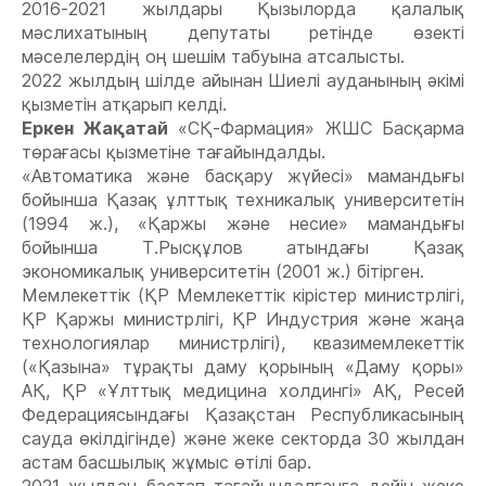
2016-2021 жылдары Қызылорда қалалық
мәслихатының депутаты ретінде өзекті
мәселелердің оң шешім табуына атсалысты.
2022 жылдың шілде айынан Шиелі ауданының әкімі
қызметін атқарып келді.
Еркен Жақатай
«СҚ-Фармация» ЖШС Басқарма
төрағасы қызметіне тағайындалды.
«Автоматика және басқару жүйесі» мамандығы
бойынша Қазақ ұлттық техникалық университетін
(1994 ж.), «Қаржы және несие» мамандығы
бойынша Т.Рысқұлов атындағы Қазақ
экономикалық университетін (2001 ж.) бітірген.
Мемлекеттік (ҚР Мемлекеттік кірістер министрлігі,
ҚР Қаржы министрлігі, ҚР Индустрия және жаңа
технологиялар министрлігі), квазимемлекеттік
(«Қазына» тұрақты даму қорының «Даму қоры»
АҚ, ҚР «Ұлттық медицина холдингі» АҚ, Ресей
Федерациясындағы Қазақстан Республикасының
сауда өкілдігінде) және жеке секторда 30 жылдан
астам басшылық жұмыс өтілі бар.
2021 жылдан бастап тағайындалғанға дейін жеке