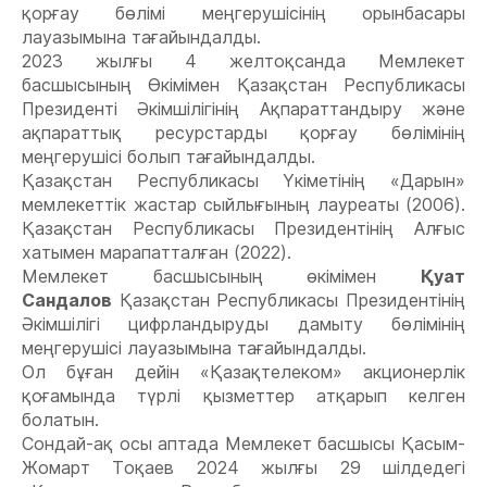
қорғау бөлімі меңгерушісінің орынбасары
лауазымына тағайындалды.
2023 жылғы 4 желтоқсанда Мемлекет
басшысының Өкімімен Қазақстан Республикасы
Президенті Әкімшілігінің Ақпараттандыру және
ақпараттық ресурстарды қорғау бөлімінің
меңгерушісі болып тағайындалды.
Қазақстан Республикасы Үкіметінің «Дарын»
мемлекеттік жастар сыйлығының лауреаты (2006).
Қазақстан Республикасы Президентінің Алғыс
хатымен марапатталған (2022).
Мемлекет басшысының өкімімен
Қуат
Сандалов
Қазақстан Республикасы Президентінің
Әкімшілігі цифрландыруды дамыту бөлімінің
меңгерушісі лауазымына тағайындалды.
Ол бұған дейін «Қазақтелеком» акционерлік
қоғамында түрлі қызметтер атқарып келген
болатын.
Сондай-ақ осы аптада Мемлекет басшысы Қасым-
Жомарт Тоқаев 2024 жылғы 29 шілдедегі