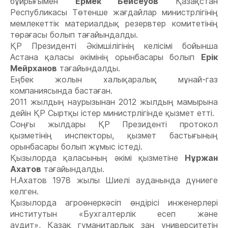
бұйрығымен
Ермек Бейсеуов
Қазақстан
Республикасы Төтенше жағдайлар министрлігінің
мемлекеттік материалдық резервтер комитетінің
төрағасы болып тағайындалды.
ҚР Президенті Әкімшілігінің келісімі бойынша
Астана қаласы әкімінің орынбасары болып
Ерік
Мейрханов
тағайындалды.
Еңбек жолын халықаралық мұнай-газ
компаниясында бастаған.
2011 жылдың наурызынан 2012 жылдың мамырына
дейін ҚР Сыртқы істер министрлігінде қызмет етті.
Соңғы жылдары ҚР Президенті протокол
қызметінің инспекторы, қызмет бастығының
орынбасары болып жұмыс істеді.
Қызылорда қаласының әкімі қызметіне
Нұржан
Ахатов
тағайындалды.
Н.Ахатов 1978 жылы Шиелі ауданында дүниеге
келген.
Қызылорда агроөнеркәсіп өндірісі инженерлері
институтын «Бухгалтерлік есеп және
аудит», Қазақ гуманитарлық заң университетін