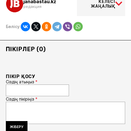
janabastau.kz
КЕЛЕСІ
ЖАҢАЛЫҚ
редакция
Бөлісу:
ПІКІРЛЕР (0)
ПІКІР ҚОСУ
Сіздің атыңыз
*
Сіздің пікіріңіз
*
ЖІБЕРУ