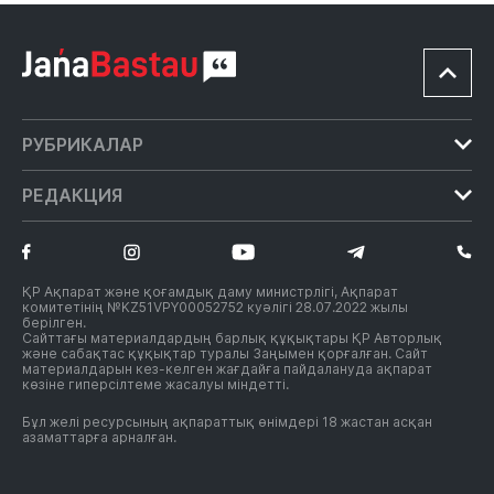
РУБРИКАЛАР
Білім
РЕДАКЦИЯ
Мәдениет
Редакция туралы
Жаңалықтар
Ақмола облысының прокуратурасы «Құқықтық
Саясат
тәртіп әліппесі» акциясын өткізді
Редакция таңдауы
ҚР Ақпарат және қоғамдық даму министрлігі, Ақпарат
комитетінің №KZ51VPY00052752 куәлігі 28.07.2022 жылы
Редакция саясаты
Әлеумет
берілген.
Сайттағы материалдардың барлық құқықтары ҚР Авторлық
Сайт материалын пайдалану ережесi
Экономика
және сабақтас құқықтар туралы Заңымен қорғалған. Сайт
материалдарын кез-келген жағдайға пайдалануда ақпарат
Қоғам
көзіне гиперсілтеме жасалуы міндетті.
Сұхбат
Бұл желі ресурсының ақпараттық өнімдері 18 жастан асқан
Таным
азаматтарға арналған.
Руханият
Спорт