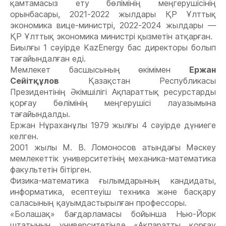
қамтамасыз ету бөлімінің меңгерушісінің
орынбасары, 2021-2022 жылдары ҚР Ұлттық
экономика вице-министрі, 2022-2024 жылдары —
ҚР Ұлттық экономика министрі қызметін атқарған.
Биылғы 1 сәуірде KazEnergy бас директоры болып
тағайындалған еді.
Мемлекет басшысының өкімімен
Ержан
Сейітқұлов
Қазақстан Республикасы
Президентінің Әкімшілігі Ақпараттық ресурстарды
қорғау бөлімінің меңгерушісі лауазымына
тағайындалды.
Ержан Нұраханұлы 1979 жылғы 4 сәуірде дүниеге
келген.
2001 жылы М. В. Ломоносов атындағы Мәскеу
мемлекеттік университетінің механика-математика
факультетін бітірген.
Физика-математика ғылымдарының кандидаты,
информатика, есептеуіш техника және басқару
саласының қауымдастырылған профессоры.
«Болашақ» бағдарламасы бойынша Нью-Йорк
штатының университетінде «Ақпаратты қорғау