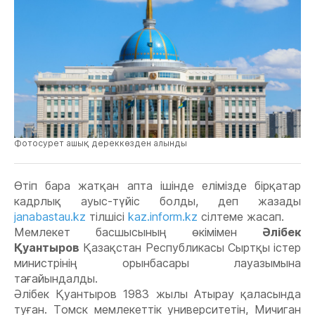
Фотосурет ашық дереккөзден алынды
Өтіп бара жатқан апта ішінде елімізде бірқатар
кадрлық ауыс-түйіс болды, деп жазады
janabastau.kz
тілшісі
kaz.inform.kz
сілтеме жасап.
Мемлекет басшысының өкімімен
Әлібек
Қуантыров
Қазақстан Республикасы Сыртқы істер
министрінің орынбасары лауазымына
тағайындалды.
Әлібек Қуантыров 1983 жылы Атырау қаласында
туған. Томск мемлекеттік университетін, Мичиган