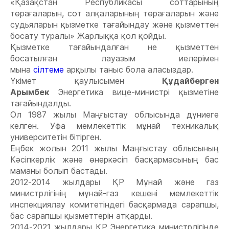
«Қазақстан Республикасы соттарының
төрағаларын, сот алқаларының төрағаларын және
судьяларын қызметке тағайындау және қызметтен
босату туралы» Жарлыққа қол қойды.
Қызметке тағайындалған не қызметтен
босатылған лауазым иелерімен
мына
сілтеме
арқылы таныс бола аласыздар.
Үкімет қаулысымен
Құдайберген
Арымбек
Энергетика вице-министрі қызметіне
тағайындалды.
Ол 1987 жылы Маңғыстау облысында дүниеге
келген. Уфа мемлекеттік мұнай техникалық
университетін бітірген.
Еңбек жолын 2011 жылы Маңғыстау облысының
Кәсіпкерлік және өнеркәсіп басқармасының бас
маманы болып бастады.
2012-2014 жылдары ҚР Мұнай және газ
министрлігінің мұнай-газ кешені мемлекеттік
инспекциялау комитетіндегі басқармада сарапшы,
бас сарапшы қызметтерін атқарды.
2014-2021 жылдары ҚР Энергетика министрлігінде