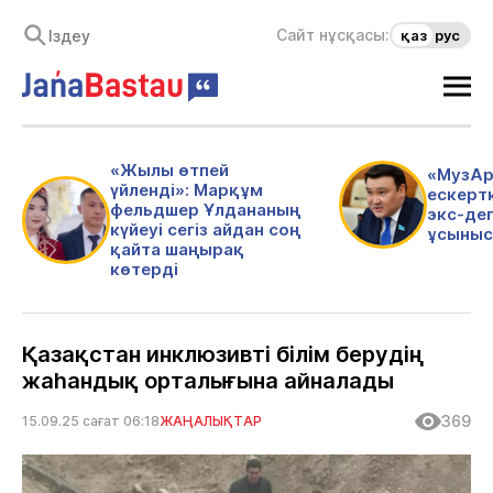
Сайт нұсқасы:
қаз
рус
«Жылы өтпей
«МузАр
үйленді»: Марқұм
ескертк
фельдшер Ұлдананың
экс-де
күйеуі сегіз айдан соң
ұсыныс
қайта шаңырақ
көтерді
Қазақстан инклюзивті білім берудің
жаһандық орталығына айналады
369
15.09.25 сағат 06:18
ЖАҢАЛЫҚТАР