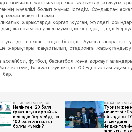
юдо бойынша жаттығулар мен жарыстар өткізуге арн
нінің мұғалімі болып жұмыс істедім. Сондықтан өске
р екенін жақсы білемін.
бликалық жарыстарда қорғап жүрген, жүлделі орындар
дың жаттығуына үлкен мүмкіндік береді», – деді Берс
туға да ерекше көңіл бөлінді. Ауылға апаратын ұ
көше жарықтары жаңартылып, стадионға жарықтандыру
да волейбол, футбол, баскетбол және воркаут алаңдар
йта кетейік, Берсуат ауылында 700-ден астам адам т
ы бар.
05:50
ЖАҢАЛЫҚТАР
04:44
ЖАҢАЛЫ
Неліктен 120 балл
Туризм және
грант алуға әрдайым
министрі «Б
кепілдік бермейді, ал
ойындары 2
100 балл жеткілікті
аясындағы
болуы мүмкін?
фиджитал-ф
жарысына қ