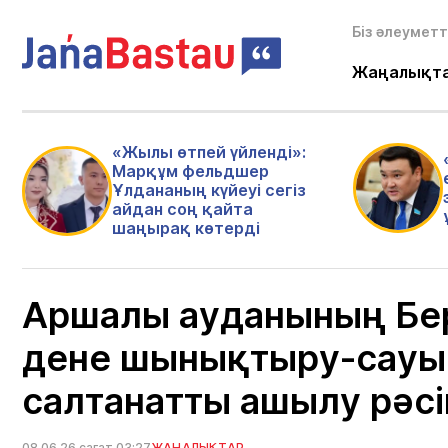
Біз әлеуметт
Жаңалықт
«Жылы өтпей үйленді»:
Марқұм фельдшер
Ұлдананың күйеуі сегіз
айдан соң қайта
шаңырақ көтерді
Аршалы ауданының Бе
дене шынықтыру-сауық
салтанатты ашылу рәсім
08.06.26 сағат 03:27
ЖАҢАЛЫҚТАР