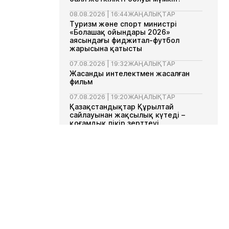
08.08.2026 | 16:44
ЖАҢАЛЫҚТАР
Туризм және спорт министрі
«Болашақ ойындары 2026»
аясындағы фиджитал-футбол
жарысына қатысты
07.08.2026 | 19:32
ЖАҢАЛЫҚТАР
Жасанды интелектмен жасалған
фильм
07.08.2026 | 19:20
ЖАҢАЛЫҚТАР
Қазақстандықтар Құрылтай
сайлауынан жақсылық күтеді –
қоғамдық пікір зерттеуі
07.08.2026 | 17:34
ЖАҢАЛЫҚТАР
Қауіпсіз атом ғылымнан басталады
07.08.2026 | 17:31
ЖАҢАЛЫҚТАР
Өз сайлау учаскеңізді қалай оңай
табуға болады?
07.08.2026 | 16:22
ЖАҢАЛЫҚТАР
Абайлаңыз, жалған ақпарат!
07.08.2026 | 15:27
ЖАҢАЛЫҚТАР