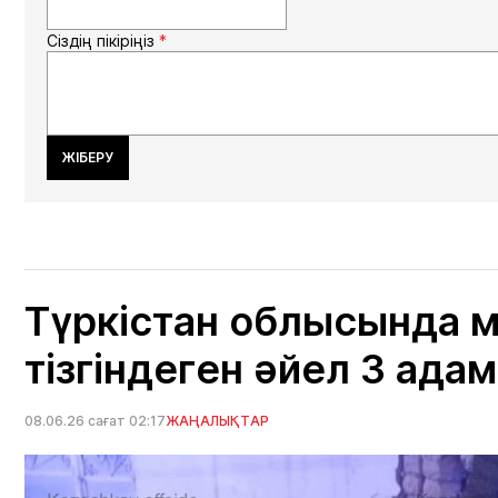
Сіздің пікіріңіз
*
ЖІБЕРУ
Түркістан облысында м
тізгіндеген әйел 3 ада
08.06.26 сағат 02:17
ЖАҢАЛЫҚТАР