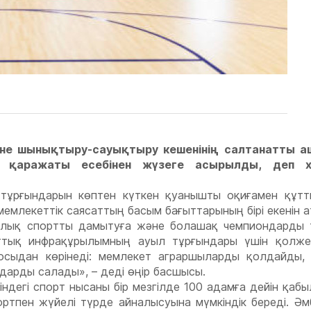
е шынықтыру-сауықтыру кешенінің салтанатты аш
к қаражаты есебінен жүзеге асырылды, деп х
тұрғындарын көптен күткен қуанышты оқиғамен құтт
млекеттік саясаттың басым бағыттарының бірі екенін а
алық спортты дамытуға және болашақ чемпиондарды 
рттық инфрақұрылымның ауыл тұрғындары үшін қолже
е осыдан көрінеді: мемлекет аграршыларды қолдайды,
дарды салады», – деді өңір басшысы.
ндегі спорт нысаны бір мезгілде 100 адамға дейін қаб
ртпен жүйелі түрде айналысуына мүмкіндік береді. Әм