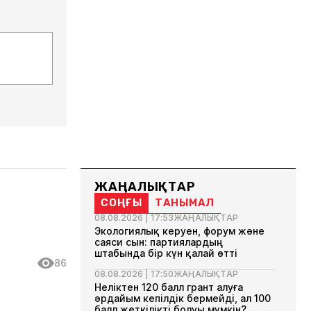
ЖАҢАЛЫҚТАР
СОҢҒЫ
ТАНЫМАЛ
08.08.2026 | 17:53
ЖАҢАЛЫҚТАР
Экологиялық керуен, форум және
саяси сын: партиялардың
штабында бір күн қалай өтті
86
08.08.2026 | 17:50
ЖАҢАЛЫҚТАР
Неліктен 120 балл грант алуға
әрдайым кепілдік бермейді, ал 100
балл жеткілікті болуы мүмкін?