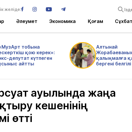
ік желіде:
ар
Әлеумет
Экономика
Қоғам
Сұхба
«МузАрт тобына
Алтынай
ескерткіш қою керек»:
Жорабаеваны
экс-депутат күтпеген
қалыңмалға қ
ұсыныс айтты
бергені белгіл
рсуат ауылында жаңа
тыру кешенінің
і өтті