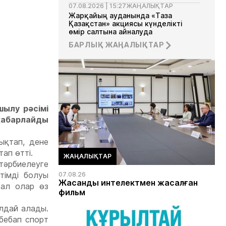
07.08.2026 | 15:27
ЖАҢАЛЫҚТАР
Жарқайың ауданында «Таза
Қазақстан» акциясы күнделікті
өмір салтына айналуда
БАРЛЫҚ ЖАҢАЛЫҚТАР
07.08.2026 | 13:35
ЖАҢАЛЫҚТАР
Ақмола облысында Сыбайлас
жемқорлыққа қарсы комплаенс
мектебі ашылды
ылу рәсімі
абарлайды
ықтап, дене
тап өтті.
ЖАҢАЛЫҚТАР
тәрбиелеуге
тімді болуы
07.08.26
Жасанды интелектмен жасалған
 ал олар өз
фильм
ылдай алады.
бебап спорт