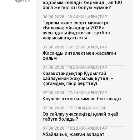
әрдайым кепілдік бермейді, ал 100
балл жеткілікті болуы мүмкін?
08.08.2026 | 16:44
ЖАҢАЛЫҚТАР
Туризм және спорт министрі
«Болашақ ойындары 2026»
аясындағы фиджитал-футбол
жарысына қатысты
07.08.2026 | 19:32
ЖАҢАЛЫҚТАР
Жасанды интелектмен жасалған
фильм
07.08.2026 | 19:20
ЖАҢАЛЫҚТАР
Қазақстандықтар Құрылтай
сайлауынан жақсылық күтеді –
қоғамдық пікір зерттеуі
07.08.2026 | 17:34
ЖАҢАЛЫҚТАР
Қауіпсіз атом ғылымнан басталады
07.08.2026 | 17:31
ЖАҢАЛЫҚТАР
Өз сайлау учаскеңізді қалай оңай
табуға болады?
07.08.2026 | 16:22
ЖАҢАЛЫҚТАР
Абайлаңыз, жалған ақпарат!