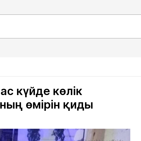
ас күйде көлік
мның өмірін қиды