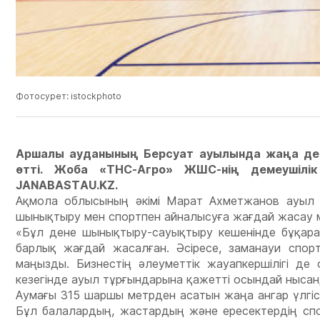
Фотосурет: istockphoto
Аршалы ауданының Берсуат ауылында жаңа ден
өтті. Жоба «ТНС-Агро» ЖШС-нің демеушілі
JANABASTAU.KZ.
Ақмола облысының әкімі Марат Ахметжанов ауыл 
шынықтыру мен спортпен айналысуға жағдай жасау ме
«Бұл дене шынықтыру-сауықтыру кешенінде бұқар
барлық жағдай жасалған. Әсіресе, заманауи спо
маңызды. Бизнестің әлеуметтік жауапкершілігі д
кезегінде ауыл тұрғындарына қажетті осындай нысан
Аумағы 315 шаршы метрден асатын жаңа ангар үлгісі
Бұл балалардың, жастардың және ересектердің спо