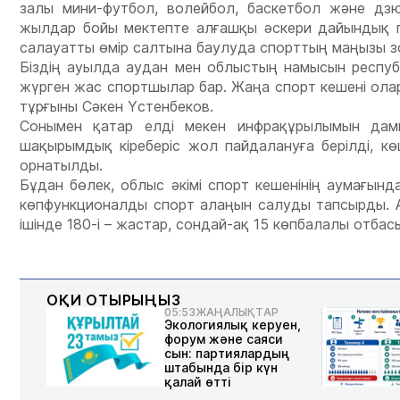
залы мини-футбол, волейбол, баскетбол және дз
жылдар бойы мектепте алғашқы әскери дайындық пә
салауатты өмір салтына баулуда спорттың маңызы зо
Біздің ауылда аудан мен облыстың намысын респу
жүрген жас спортшылар бар. Жаңа спорт кешені олар
тұрғыны Сәкен Үстенбеков.
Сонымен қатар елді мекен инфрақұрылымын дамы
шақырымдық кіреберіс жол пайдалануға берілді, 
орнатылды.
Бұдан бөлек, облыс әкімі спорт кешенінің аумағын
көпфункционалды спорт алаңын салуды тапсырды. А
ішінде 180-і – жастар, сондай-ақ 15 көпбалалы отбас
ОҚИ ОТЫРЫҢЫЗ
05:53
ЖАҢАЛЫҚТАР
Экологиялық керуен,
форум және саяси
сын: партиялардың
штабында бір күн
қалай өтті