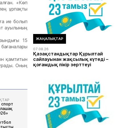
алған. «Көп
лең ұрпақты
ға ие болып
уат ауылының
ЖАҢАЛЫҚТАР
зындығы 15
 бағаналары
07.08.26
Қазақстандықтар Құрылтай
ын қамтитын
сайлауынан жақсылық күтеді –
қоғамдық пікір зерттеуі
ұрады. Оның
ҚТАР
 спорт
олашақ
026»
утбол
атысты