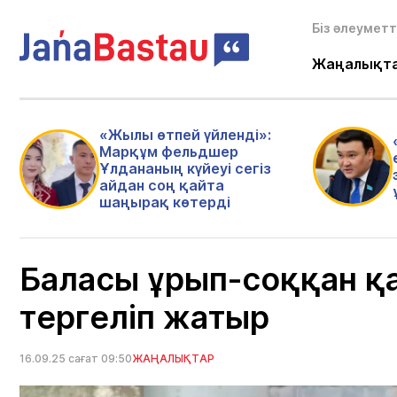
Біз әлеуметт
Жаңалықт
«Жылы өтпей үйленді»:
Марқұм фельдшер
Ұлдананың күйеуі сегіз
айдан соң қайта
шаңырақ көтерді
Баласы ұрып-соққан қар
тергеліп жатыр
16.09.25 сағат 09:50
ЖАҢАЛЫҚТАР