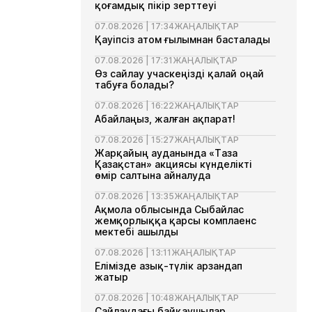
қоғамдық пікір зерттеуі
07.08.2026 | 17:34
ЖАҢАЛЫҚТАР
Қауіпсіз атом ғылымнан басталады
07.08.2026 | 17:31
ЖАҢАЛЫҚТАР
Өз сайлау учаскеңізді қалай оңай
табуға болады?
07.08.2026 | 16:22
ЖАҢАЛЫҚТАР
Абайлаңыз, жалған ақпарат!
07.08.2026 | 15:27
ЖАҢАЛЫҚТАР
Жарқайың ауданында «Таза
Қазақстан» акциясы күнделікті
өмір салтына айналуда
07.08.2026 | 13:35
ЖАҢАЛЫҚТАР
Ақмола облысында Сыбайлас
жемқорлыққа қарсы комплаенс
мектебі ашылды
07.08.2026 | 13:11
ЖАҢАЛЫҚТАР
Елімізде азық-түлік арзандап
жатыр
07.08.2026 | 10:48
ЖАҢАЛЫҚТАР
Сайлаудағы байқаушылар