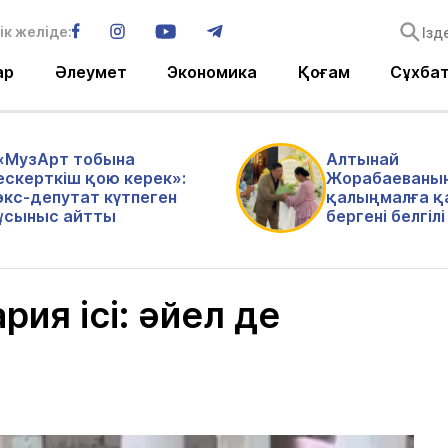
ік желіде:
ар
Әлеумет
Экономика
Қоғам
Сұхба
«МузАрт тобына
Алтынай
ескерткіш қою керек»:
Жорабаеваны
экс-депутат күтпеген
қалыңмалға қ
ұсыныс айтты
бергені белгіл
ия ісі: әйел де