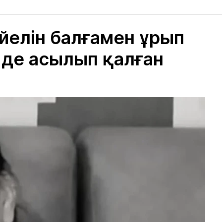
йелін балғамен ұрып
і де асылып қалған