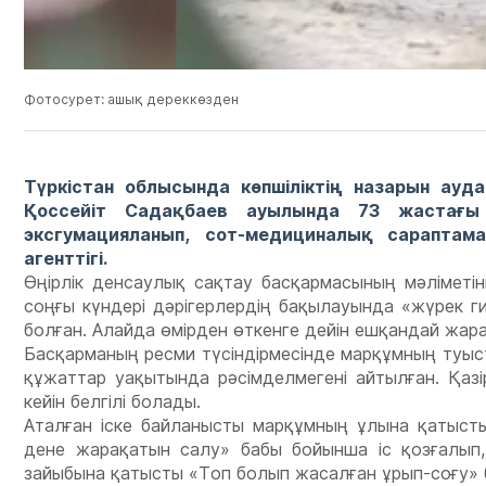
Фотосурет: ашық дереккөзден
Түркістан облысында көпшіліктің назарын ауд
Қоссейіт Садақбаев ауылында 73 жастағы 
эксгумацияланып, сот-медициналық сарапта
агенттігі.
Өңірлік денсаулық сақтау басқармасының мәліметінш
соңғы күндері дәрігерлердің бақылауында «жүрек 
болған. Алайда өмірден өткенге дейін ешқандай жар
Басқарманың ресми түсіндірмесінде марқұмның туыс
құжаттар уақытында рәсімделмегені айтылған. Қаз
кейін белгілі болады.
Аталған іске байланысты марқұмның ұлына қатыст
дене жарақатын салу» бабы бойынша іс қозғалып
зайыбына қатысты «Топ болып жасалған ұрып-соғу» б