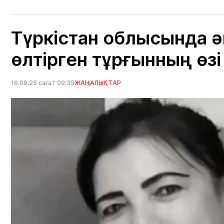
Түркістан облысында ә
өлтірген тұрғынның өз
16.09.25 сағат 09:35
ЖАҢАЛЫҚТАР