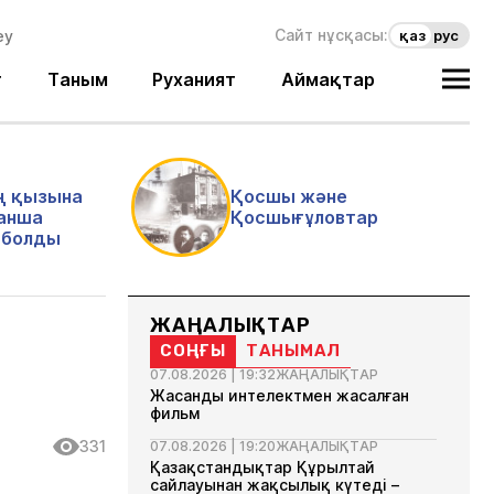
Сайт нұсқасы:
қаз
рус
т
Таным
Руханият
Аймақтар
ң қызына
Қосшы және
анша
Қосшығұловтар
і болды
ЖАҢАЛЫҚТАР
СОҢҒЫ
ТАНЫМАЛ
07.08.2026 | 19:32
ЖАҢАЛЫҚТАР
Жасанды интелектмен жасалған
фильм
331
07.08.2026 | 19:20
ЖАҢАЛЫҚТАР
Қазақстандықтар Құрылтай
сайлауынан жақсылық күтеді –