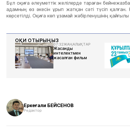
Бұл оқиға әлеуметтік желілерде тараған бейнежазб
адамның өз әкесін ұрып жатқан сәті түсіп қалған
көрсетілді. Оқиға көп ұзамай жәбірленушінің қайғыл
ОҚИ ОТЫРЫҢЫЗ
07:32
ЖАҢАЛЫҚТАР
Жасанды
интелектмен
жасалған фильм
Еркеғали БЕЙСЕНОВ
Редактор