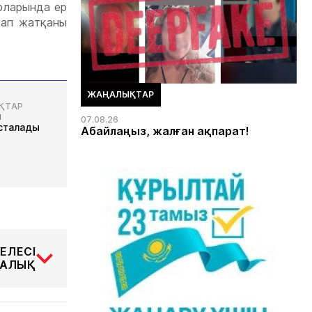
рларында ер
сап жатқаны
ЖАҢАЛЫҚТАР
ҚТАР
м
07.08.26
сталады
Абайлаңыз, жалған ақпарат!
ЕЛЕСІ
АЛЫҚ