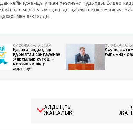
адан кейін қоғамда үлкен резонанс тудырды. Видео кад
. Кейін жанындағы әйелдің де қарияға қоқан-лоққы жа
ы қазасымен аяқталды.
07:20
ЖАҢАЛЫҚТАР
05:34
ЖАҢАЛЫ
Қазақстандықтар
Қауіпсіз ато
Құрылтай сайлауынан
ғылымнан ба
жақсылық күтеді –
қоғамдық пікір
зерттеуі
АЛДЫҢҒЫ
К
ЖАҢАЛЫҚ
ЖАҢ