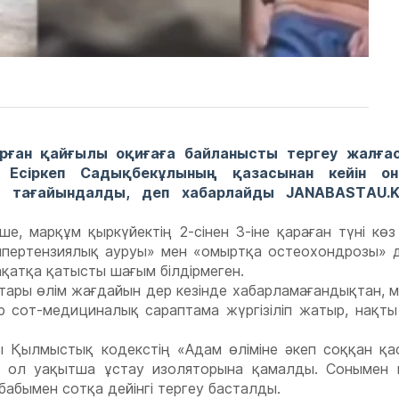
арған қайғылы оқиғаға байланысты тергеу жалға
Есіркеп Садықбекұлының қазасынан кейін он
ма тағайындалды, деп хабарлайды JANABASTAU.
е, марқұм қыркүйектің 2-сінен 3-іне қараған түні кө
гипертензиялық ауруы» мен «омыртқа остеохондрозы» 
ақатқа қатысты шағым білдірмеген.
тары өлім жағдайын дер кезінде хабарламағандықтан, 
ір сот-медициналық сараптама жүргізіліп жатыр, нақт
ы Қылмыстық кодекстің «Адам өліміне әкеп соққан қа
, ол уақытша ұстау изоляторына қамалды. Сонымен 
абымен сотқа дейінгі тергеу басталды.