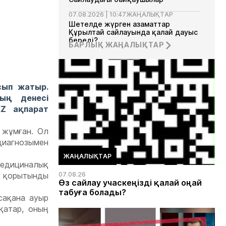
07.08.2026 | 10:47
ЖАҢАЛЫҚТАР
Шетелде жүрген азаматтар
Құрылтай сайлауында қалай дауыс
береді?
БАРЛЫҚ ЖАҢАЛЫҚТАР
сып жатыр.
ың денесі
KZ ақпарат
з жұмған. Ол
диагнозымен
ЖАҢАЛЫҚТАР
медициналық
ы қорытынды
07.08.26
Өз сайлау учаскеңізді қалай оңай
табуға болады?
сақана ауыр
қатар, оның