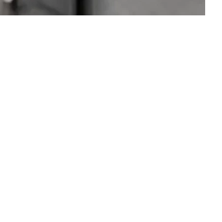
замат 14 жыл отасқан зайыбын балғамен ұрып өлті
хабарлайды JANABASTAU.KZ ақпарат агенттігі
Stan.kz
астағы қыз байқап қалған. Ол аулада қанға боялған а