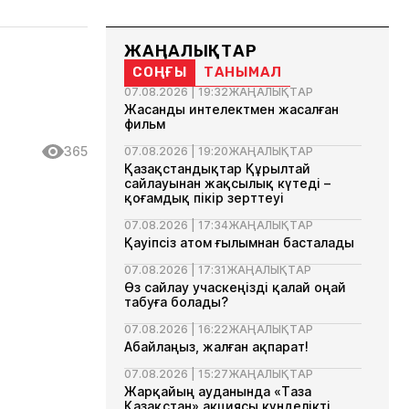
ЖАҢАЛЫҚТАР
СОҢҒЫ
ТАНЫМАЛ
07.08.2026 | 19:32
ЖАҢАЛЫҚТАР
Жасанды интелектмен жасалған
фильм
365
07.08.2026 | 19:20
ЖАҢАЛЫҚТАР
Қазақстандықтар Құрылтай
сайлауынан жақсылық күтеді –
қоғамдық пікір зерттеуі
07.08.2026 | 17:34
ЖАҢАЛЫҚТАР
Қауіпсіз атом ғылымнан басталады
07.08.2026 | 17:31
ЖАҢАЛЫҚТАР
Өз сайлау учаскеңізді қалай оңай
табуға болады?
07.08.2026 | 16:22
ЖАҢАЛЫҚТАР
Абайлаңыз, жалған ақпарат!
07.08.2026 | 15:27
ЖАҢАЛЫҚТАР
Жарқайың ауданында «Таза
Қазақстан» акциясы күнделікті