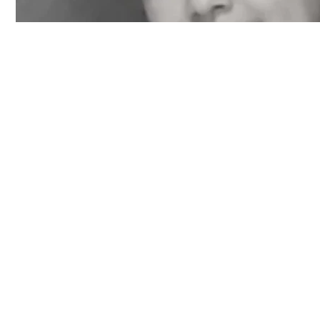
Фотосурет: дереккөз
Түркістан облысында қызғанышқа салынған ер а
қылмыстан кейін ол өз-өзіне қол жұмсаған, деп 
жасап.
Қайғылы жағдайды таңертең мектепке жиналған 13 ж