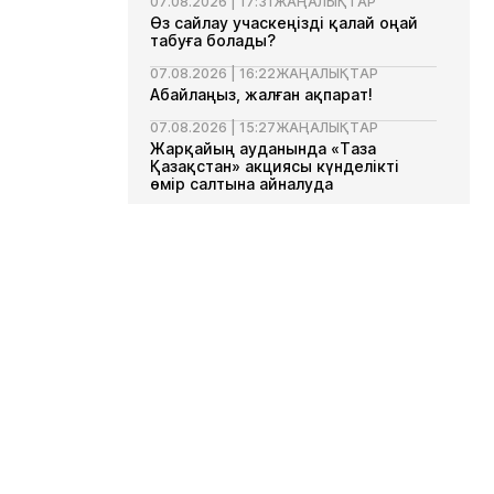
07.08.2026 | 17:31
ЖАҢАЛЫҚТАР
Өз сайлау учаскеңізді қалай оңай
табуға болады?
07.08.2026 | 16:22
ЖАҢАЛЫҚТАР
Абайлаңыз, жалған ақпарат!
07.08.2026 | 15:27
ЖАҢАЛЫҚТАР
Жарқайың ауданында «Таза
Қазақстан» акциясы күнделікті
өмір салтына айналуда
07.08.2026 | 13:35
ЖАҢАЛЫҚТАР
Ақмола облысында Сыбайлас
жемқорлыққа қарсы комплаенс
мектебі ашылды
07.08.2026 | 13:11
ЖАҢАЛЫҚТАР
Елімізде азық-түлік арзандап
жатыр
07.08.2026 | 10:48
ЖАҢАЛЫҚТАР
Сайлаудағы байқаушылар
07.08.2026 | 10:47
ЖАҢАЛЫҚТАР
Шетелде жүрген азаматтар
Құрылтай сайлауында қалай дауыс
береді?