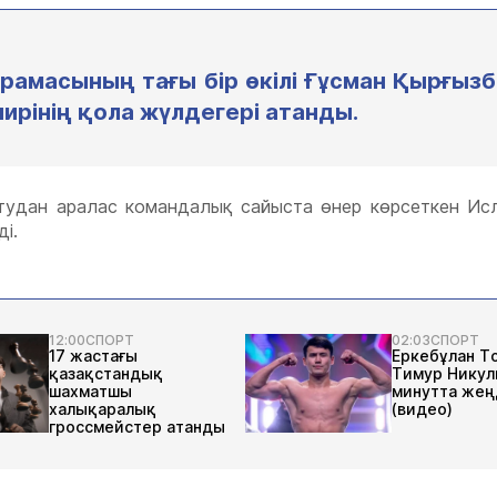
амасының тағы бір өкілі Ғұсман Қырғыз
нирінің қола жүлдегері атанды.
тудан аралас командалық сайыста өнер көрсеткен Ис
і.
12:00
СПОРТ
02:03
СПОРТ
17 жастағы
Еркебұлан Т
қазақстандық
Тимур Никули
шахматшы
минутта жең
халықаралық
(видео)
гроссмейстер атанды