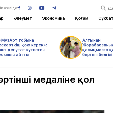
ік желіде:
ар
Әлеумет
Экономика
Қоғам
Сұхба
«МузАрт тобына
Алтынай
ескерткіш қою керек»:
Жорабаеваны
экс-депутат күтпеген
қалыңмалға қ
ұсыныс айтты
бергені белгіл
өртінші медаліне қол