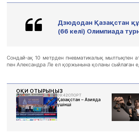
Дзюдодан Қазақстан құр
(66 келі) Олимпиада тур
Сондай-ақ 10 метрден пневматикалық мылтықпен а
пен Александра Ле ел қоржынына қоланы сыйлаған ед
ОҚИ ОТЫРЫҢЫЗ
09:42
СПОРТ
Қазақстан – Азияда
үшінші