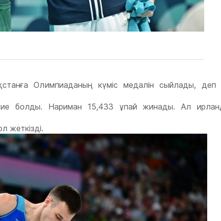
қстанға Олимпиаданың күміс медалін сыйлады, деп
ие болды. Нариман 15,433 ұпай жинады. Ал ирлан
л жеткізді.