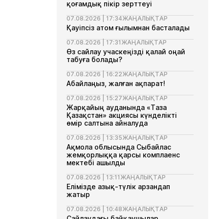
қоғамдық пікір зерттеуі
07.08.2026 | 17:34
ЖАҢАЛЫҚТАР
Қауіпсіз атом ғылымнан басталады
07.08.2026 | 17:31
ЖАҢАЛЫҚТАР
Өз сайлау учаскеңізді қалай оңай
табуға болады?
07.08.2026 | 16:22
ЖАҢАЛЫҚТАР
Абайлаңыз, жалған ақпарат!
07.08.2026 | 15:27
ЖАҢАЛЫҚТАР
Жарқайың ауданында «Таза
Қазақстан» акциясы күнделікті
өмір салтына айналуда
07.08.2026 | 13:35
ЖАҢАЛЫҚТАР
Ақмола облысында Сыбайлас
жемқорлыққа қарсы комплаенс
мектебі ашылды
07.08.2026 | 13:11
ЖАҢАЛЫҚТАР
Елімізде азық-түлік арзандап
жатыр
07.08.2026 | 10:48
ЖАҢАЛЫҚТАР
Сайлаудағы байқаушылар