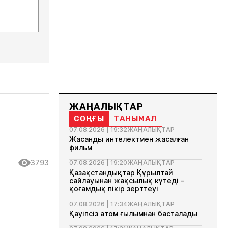
ЖАҢАЛЫҚТАР
СОҢҒЫ
ТАНЫМАЛ
07.08.2026 | 19:32
ЖАҢАЛЫҚТАР
Жасанды интелектмен жасалған
фильм
3793
07.08.2026 | 19:20
ЖАҢАЛЫҚТАР
Қазақстандықтар Құрылтай
сайлауынан жақсылық күтеді –
қоғамдық пікір зерттеуі
07.08.2026 | 17:34
ЖАҢАЛЫҚТАР
Қауіпсіз атом ғылымнан басталады