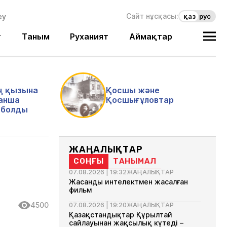
Сайт нұсқасы:
қаз
рус
т
Таным
Руханият
Аймақтар
ң қызына
Қосшы және
анша
Қосшығұловтар
і болды
ЖАҢАЛЫҚТАР
СОҢҒЫ
ТАНЫМАЛ
07.08.2026 | 19:32
ЖАҢАЛЫҚТАР
Жасанды интелектмен жасалған
фильм
4500
07.08.2026 | 19:20
ЖАҢАЛЫҚТАР
Қазақстандықтар Құрылтай
сайлауынан жақсылық күтеді –