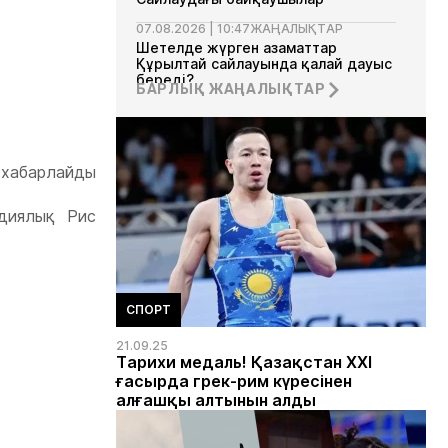
07.08.2026 | 10:47
ЖАҢАЛЫҚТАР
Шетелде жүрген азаматтар
Құрылтай сайлауында қалай дауыс
береді?
БАРЛЫҚ ЖАҢАЛЫҚТАР
 хабарлайды
диялық Рис
СПОРТ
21.09.25
Тарихи медаль! Қазақстан XXI
ғасырда грек-рим күресінен
алғашқы алтынын алды