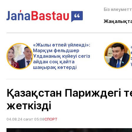
Біз әлеуметт
Жаңалықт
«Жылы өтпей үйленді»:
Марқұм фельдшер
Ұлдананың күйеуі сегіз
айдан соң қайта
шаңырақ көтерді
Қазақстан Париждегі т
жеткізді
04.08.24 сағат 05:08
СПОРТ