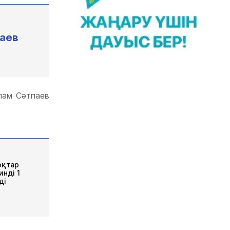
баев
лам Сәтпаев
оқтар
нді 1
ді