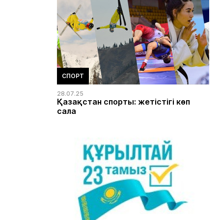
СПОРТ
28.07.25
Қазақстан спорты: жетістігі көп
сала