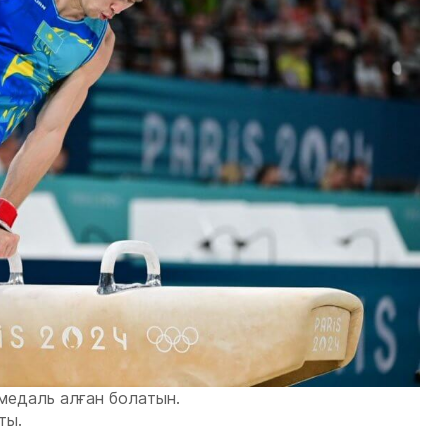
 медаль алған болатын.
ты.