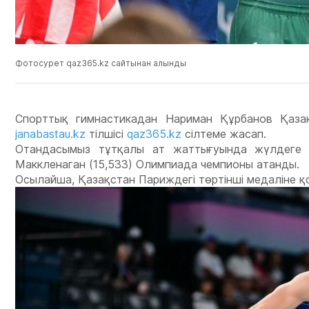
Фотосурет qaz365.kz сайтынан алынды
Спорттық гимнастикадан Нариман Құрбанов Қаза
janabastau.kz
тілшісі
qaz365.kz
сілтеме жасап.
Отандасымыз тұтқалы ат жаттығуында жүлдеге 
Маккленаган (15,533) Олимпиада чемпионы атанды.
Осылайша, Қазақстан Париждегі төртінші медаліне қо