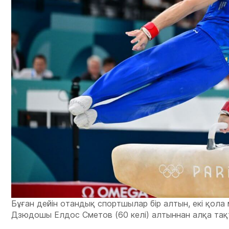
Бұған дейін отандық спортшылар бір алтын, екі қола
Дзюдошы Елдос Сметов (60 келі) алтыннан алқа тақ