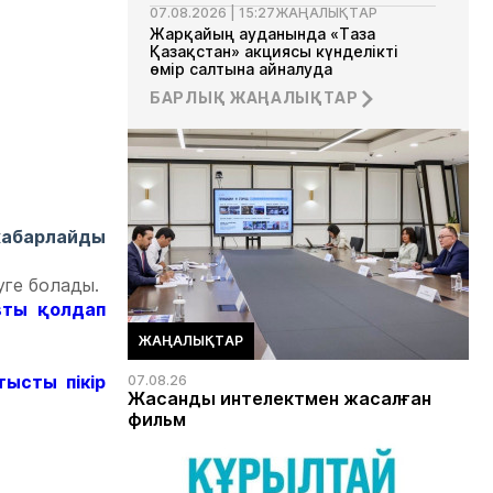
07.08.2026 | 15:27
ЖАҢАЛЫҚТАР
Жарқайың ауданында «Таза
Қазақстан» акциясы күнделікті
өмір салтына айналуда
БАРЛЫҚ ЖАҢАЛЫҚТАР
07.08.2026 | 13:35
ЖАҢАЛЫҚТАР
Ақмола облысында Сыбайлас
жемқорлыққа қарсы комплаенс
мектебі ашылды
хабарлайды
руге болады.
вты қолдап
ЖАҢАЛЫҚТАР
ысты пікір
07.08.26
Жасанды интелектмен жасалған
фильм