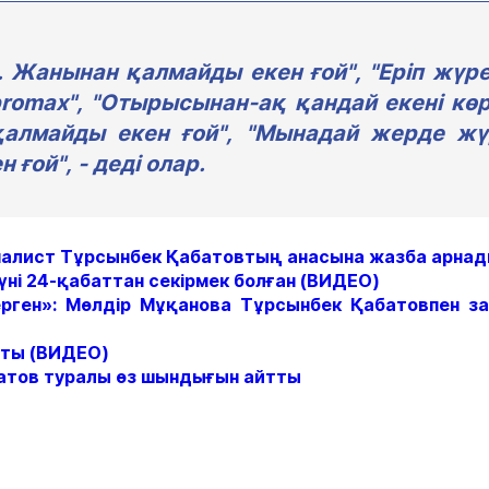
 Жанынан қалмайды екен ғой", "Еріп жүр
romax", "Отырысынан-ақ қандай екені көр
 қалмайды екен ғой", "Мынадай жерде ж
 ғой", - деді олар.
налист Тұрсынбек Қабатовтың анасына жазба арна
үні 24-қабаттан секірмек болған (ВИДЕО)
берген»: Мөлдір Мұқанова Тұрсынбек Қабатовпен з
аты (ВИДЕО)
батов туралы өз шындығын айтты