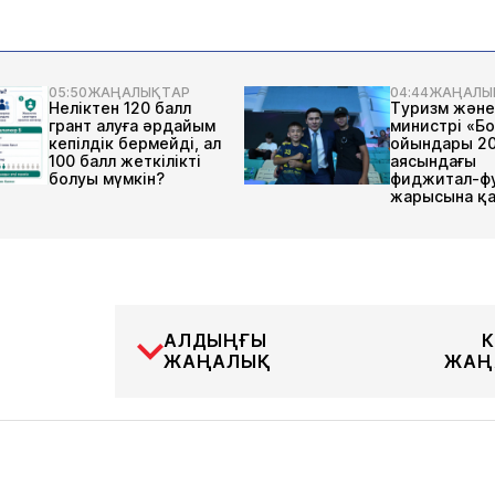
05:50
ЖАҢАЛЫҚТАР
04:44
ЖАҢАЛЫ
Неліктен 120 балл
Туризм және
грант алуға әрдайым
министрі «Б
кепілдік бермейді, ал
ойындары 2
100 балл жеткілікті
аясындағы
болуы мүмкін?
фиджитал-ф
жарысына қ
АЛДЫҢҒЫ
К
ЖАҢАЛЫҚ
ЖАҢ