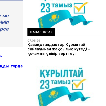
е ме
ініп
үрсе
ЖАҢАЛЫҚТАР
07.08.26
Қазақстандықтар Құрылтай
сайлауынан жақсылық күтеді –
қоғамдық пікір зерттеуі
ды
аңды түрде