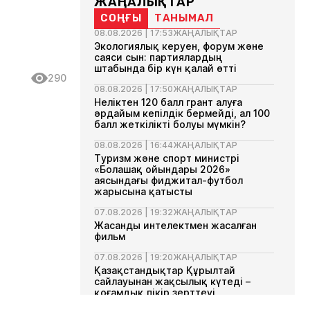
ЖАҢАЛЫҚТАР
СОҢҒЫ
ТАНЫМАЛ
08.08.2026 | 17:53
ЖАҢАЛЫҚТАР
Экологиялық керуен, форум және
саяси сын: партиялардың
штабында бір күн қалай өтті
290
08.08.2026 | 17:50
ЖАҢАЛЫҚТАР
Неліктен 120 балл грант алуға
әрдайым кепілдік бермейді, ал 100
балл жеткілікті болуы мүмкін?
08.08.2026 | 16:44
ЖАҢАЛЫҚТАР
Туризм және спорт министрі
«Болашақ ойындары 2026»
аясындағы фиджитал-футбол
жарысына қатысты
07.08.2026 | 19:32
ЖАҢАЛЫҚТАР
Жасанды интелектмен жасалған
фильм
07.08.2026 | 19:20
ЖАҢАЛЫҚТАР
Қазақстандықтар Құрылтай
сайлауынан жақсылық күтеді –
қоғамдық пікір зерттеуі