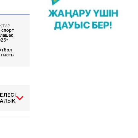
ҚТАР
 спорт
олашақ
026»
утбол
атысты
ЕЛЕСІ
АЛЫҚ