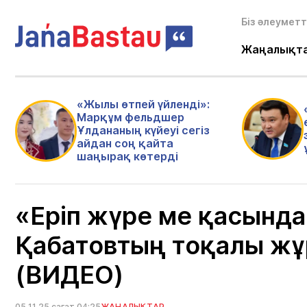
Біз әлеуметт
Жаңалықт
«Жылы өтпей үйленді»:
Марқұм фельдшер
Ұлдананың күйеуі сегіз
айдан соң қайта
шаңырақ көтерді
«Еріп жүре ме қасында
Қабатовтың тоқалы жұ
(ВИДЕО)
05.11.25 сағат 04:25
ЖАҢАЛЫҚТАР