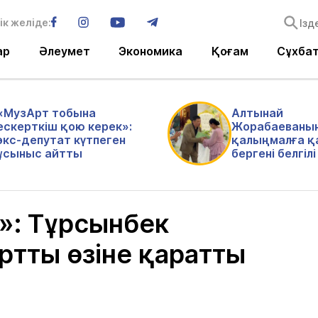
ік желіде:
ар
Әлеумет
Экономика
Қоғам
Сұхба
«МузАрт тобына
Алтынай
ескерткіш қою керек»:
Жорабаеваны
экс-депутат күтпеген
қалыңмалға қ
ұсыныс айтты
бергені белгіл
»: Тұрсынбек
ртты өзіне қаратты