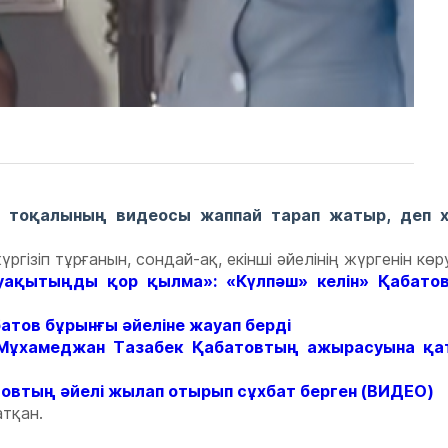
с тоқалының видеосы жаппай тарап жатыр, деп 
гізіп тұрғанын, сондай-ақ, екінші әйелінің жүргенін кө
н уақытыңды қор қылма»: «Күлпәш» келін» Қабато
атов бұрынғы әйеліне жауап берді
: Мұхамеджан Тазабек Қабатовтың ажырасуына қат
овтың әйелі жылап отырып сұхбат берген (ВИДЕО)
атқан.