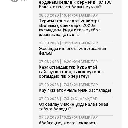
әрдайым кепілдік бермейді, ал 100
балл жеткілікті болуы мүмкін?
08.08.2026 | 16:44
ЖАҢАЛЫҚТАР
Туризм және спорт министрі
«Болашақ ойындары 2026»
аясындағы фиджитал-футбол
жарысына қатысты
07.08.2026 | 19:32
ЖАҢАЛЫҚТАР
Жасанды интелектмен жасалған
фильм
07.08.2026 | 19:20
ЖАҢАЛЫҚТАР
Қазақстандықтар Құрылтай
сайлауынан жақсылық күтеді –
қоғамдық пікір зерттеуі
07.08.2026 | 17:34
ЖАҢАЛЫҚТАР
Қауіпсіз атом ғылымнан басталады
07.08.2026 | 17:31
ЖАҢАЛЫҚТАР
Өз сайлау учаскеңізді қалай оңай
табуға болады?
07.08.2026 | 16:22
ЖАҢАЛЫҚТАР
Абайлаңыз, жалған ақпарат!