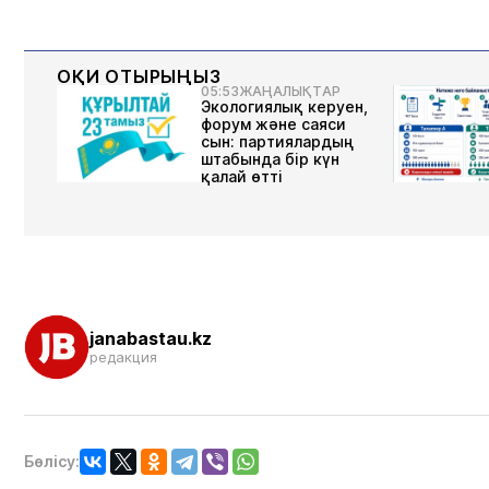
ОҚИ ОТЫРЫҢЫЗ
05:53
ЖАҢАЛЫҚТАР
Экологиялық керуен,
форум және саяси
сын: партиялардың
штабында бір күн
қалай өтті
janabastau.kz
редакция
Бөлісу: