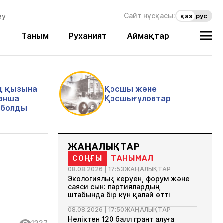
Сайт нұсқасы:
қаз
рус
т
Таным
Руханият
Аймақтар
ң қызына
Қосшы және
анша
Қосшығұловтар
і болды
ЖАҢАЛЫҚТАР
СОҢҒЫ
ТАНЫМАЛ
08.08.2026 | 17:53
ЖАҢАЛЫҚТАР
Экологиялық керуен, форум және
саяси сын: партиялардың
штабында бір күн қалай өтті
08.08.2026 | 17:50
ЖАҢАЛЫҚТАР
Неліктен 120 балл грант алуға
1337