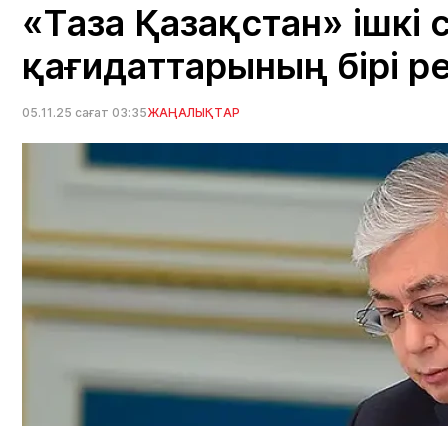
«Таза Қазақстан» ішкі
қағидаттарының бірі ре
05.11.25 сағат 03:35
ЖАҢАЛЫҚТАР