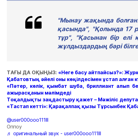
"Мынау жақында болған.
қасында", "Қолында 17 p
тұр", "Қасынан бір елі
жұлдыздардың бәрі білген
ТАҒЫ ДА ОҚЫҢЫЗ:
«Неге басу айтпайсыз?»: Жур
Қабатовтың әйелі оны көңілдесімен ұстап алған к
«Пәтер, көлік, қымбат шуба, бриллиант алып 
ажырасқанын мәлімдеді
Тоқалдықты заңдастыру қажет – Мәжіліс депут
«Тастап кетті»: Қарақалпақ қызы Тұрсынбек Қа
@user000ooo111lll
Оппоу
♬ оригинальный звук - user000ooo111lll