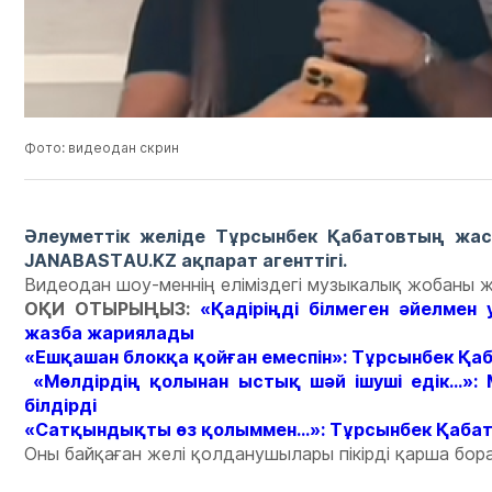
Фото: видеодан скрин
Әлеуметтік желіде Тұрсынбек Қабатовтың жа
JANABASTAU.KZ ақпарат агенттігі.
Видеодан шоу-меннің еліміздегі музыкалық жобаны жүр
ОҚИ ОТЫРЫҢЫЗ:
«Қадіріңді білмеген әйелме
жазба жариялады
«Ешқашан блокқа қойған емеспін»: Тұрсынбек Қаб
«Мөлдірдің қолынан ыстық шәй ішуші едік...»
білдірді
«Сатқындықты өз қолыммен...»: Тұрсынбек Қабат
Оны байқаған желі қолданушылары пікірді қарша бор