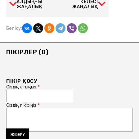
АЛДЫҢҒЫ
КЕЛЕСІ
ЖАҢАЛЫҚ
ЖАҢАЛЫҚ
Бөлісу:
ПІКІРЛЕР (0)
ПІКІР ҚОСУ
Сіздің атыңыз
*
Сіздің пікіріңіз
*
ЖІБЕРУ