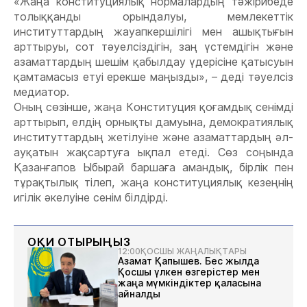
«Жаңа конституциялық нормалардың тәжірибеде
толыққанды орындалуы, мемлекеттік
институттардың жауапкершілігі мен ашықтығын
арттыруы, сот тәуелсіздігін, заң үстемдігін және
азаматтардың шешім қабылдау үдерісіне қатысуын
қамтамасыз етуі ерекше маңызды», – деді тәуелсіз
медиатор.
Оның сөзінше, жаңа Конституция қоғамдық сенімді
арттырып, елдің орнықты дамуына, демократиялық
институттардың жетілуіне және азаматтардың әл-
ауқатын жақсартуға ықпал етеді. Сөз соңында
Қазанғапов Ыбырай баршаға амандық, бірлік пен
тұрақтылық тілеп, жаңа конституциялық кезеңнің
игілік әкелуіне сенім білдірді.
ОҚИ ОТЫРЫҢЫЗ
12:00
ҚОСШЫ ЖАҢАЛЫҚТАРЫ
Азамат Қапышев. Бес жылда
Қосшы үлкен өзгерістер мен
жаңа мүмкіндіктер қаласына
айналды