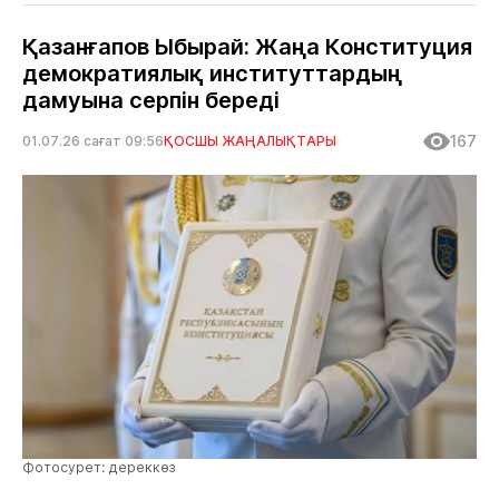
Қазанғапов Ыбырай: Жаңа Конституция
демократиялық институттардың
дамуына серпін береді
167
01.07.26 сағат 09:56
ҚОСШЫ ЖАҢАЛЫҚТАРЫ
Фотосурет: дереккөз