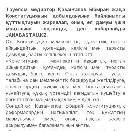
Тәуелсіз медиатор Қазанғапов Ыбырай жаңа
Конституцияның қабылдануына байланысты
құттықтауын жариялап, оның ел дамуы үшін
маңызына тоқталды, деп хабарлайды
JANABASTAU.KZ.
Ол Конституция мемлекеттің құқықтық негізін
айқындайтын, қоғамдық келісім мен тұрақты
дамудың басты кепілі екенін атап өтті.
«Конституция – мемлекеттің құқықтық негізін
айқындайтын, қоғамдық келісім мен тұрақты
дамудың басты кепілі. Оның жаңаруы – уақыт
талабына сай мемлекеттік басқаруды жетілдіруге,
азаматтардың құқықтары мен бостандықтарын
нығайтуға, құқық үстемдігі қағидатын күшейтуге
бағытталған маңызды қадам», – деді ол.
Сондай-ақ Қазанғапов Ыбырай конституциялық
реформалардың нәтижелілігі тек құжаттың
мазмұнымен емес, оның нақты жүзеге
асырылуымен бағаланатынын айтты.