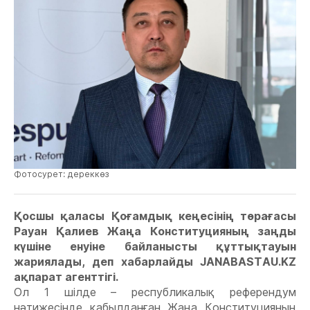
Фотосурет: дереккөз
Қосшы қаласы Қоғамдық кеңесінің төрағасы
Рауан Қалиев Жаңа Конституцияның заңды
күшіне енуіне байланысты құттықтауын
жариялады, деп хабарлайды JANABASTAU.KZ
ақпарат агенттігі.
Ол 1 шілде – республикалық референдум
нәтижесінде қабылданған Жаңа Конституцияның