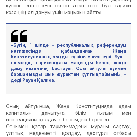
күшіне енген күні екенін атап өтіп, бұл тарихи
кезеңнің ел дамуы үшін маңызын айтты.
«Бүгін, 1 шілде – республикалық референдум
нәтижесінде қабылданған Жаңа
Конституцияның заңды күшіне енген күні. Бұл –
еліміздің тарихындағы маңызды белес, жаңа
даму кезеңінің бастауы. Осы айтулы күнмен
баршаңызды шын жүректен құттықтаймын!», –
деді Рауан Қалиев.
Оның айтуынша, Жаңа Конституцияда адам
капиталын дамытуға, білім, ғылым мен
инновацияны қолдауға басымдық берілген.
Сонымен қатар тарихи-мәдени мұраны сақтау,
ұлттық мәдениетті қолдау, дәстүрлі отбасы