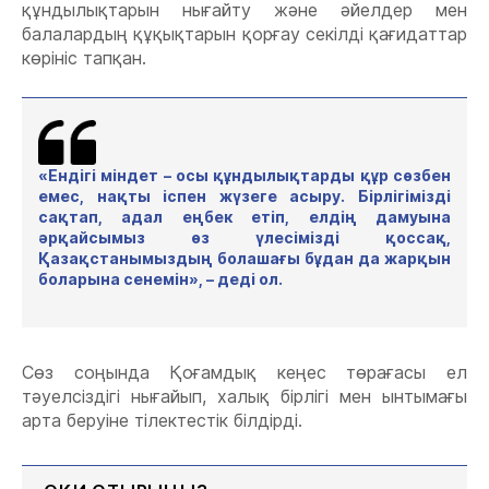
құндылықтарын нығайту және әйелдер мен
балалардың құқықтарын қорғау секілді қағидаттар
көрініс тапқан.
«Ендігі міндет – осы құндылықтарды құр сөзбен
емес, нақты іспен жүзеге асыру. Бірлігімізді
сақтап, адал еңбек етіп, елдің дамуына
әрқайсымыз өз үлесімізді қоссақ,
Қазақстанымыздың болашағы бұдан да жарқын
боларына сенемін», – деді ол.
Сөз соңында Қоғамдық кеңес төрағасы ел
тәуелсіздігі нығайып, халық бірлігі мен ынтымағы
арта беруіне тілектестік білдірді.