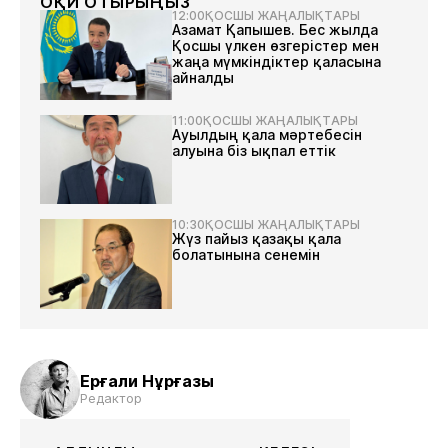
ОҚИ ОТЫРЫҢЫЗ
12:00
ҚОСШЫ ЖАҢАЛЫҚТАРЫ
Азамат Қапышев. Бес жылда
Қосшы үлкен өзгерістер мен
жаңа мүмкіндіктер қаласына
айналды
11:00
ҚОСШЫ ЖАҢАЛЫҚТАРЫ
Ауылдың қала мәртебесін
алуына біз ықпал еттік
10:30
ҚОСШЫ ЖАҢАЛЫҚТАРЫ
Жүз пайыз қазақы қала
болатынына сенемін
Ерғали Нұрғазы
Редактор