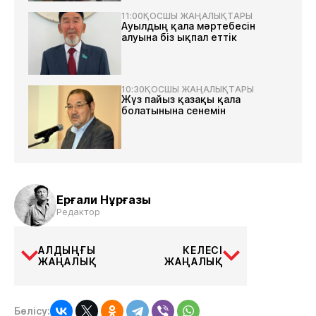
11:00
ҚОСШЫ ЖАҢАЛЫҚТАРЫ
Ауылдың қала мәртебесін
алуына біз ықпал еттік
10:30
ҚОСШЫ ЖАҢАЛЫҚТАРЫ
Жүз пайыз қазақы қала
болатынына сенемін
Ерғали Нұрғазы
Редактор
АЛДЫҢҒЫ
КЕЛЕСІ
ЖАҢАЛЫҚ
ЖАҢАЛЫҚ
Бөлісу: