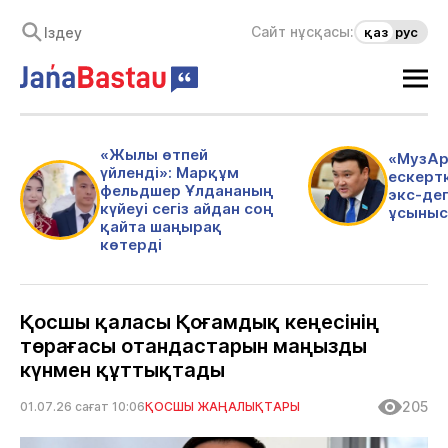
Сайт нұсқасы:
қаз
рус
«Жылы өтпей
«МузАр
үйленді»: Марқұм
ескертк
фельдшер Ұлдананың
экс-де
күйеуі сегіз айдан соң
ұсыныс
қайта шаңырақ
көтерді
Қосшы қаласы Қоғамдық кеңесінің
төрағасы отандастарын маңызды
күнмен құттықтады
205
01.07.26 сағат 10:06
ҚОСШЫ ЖАҢАЛЫҚТАРЫ