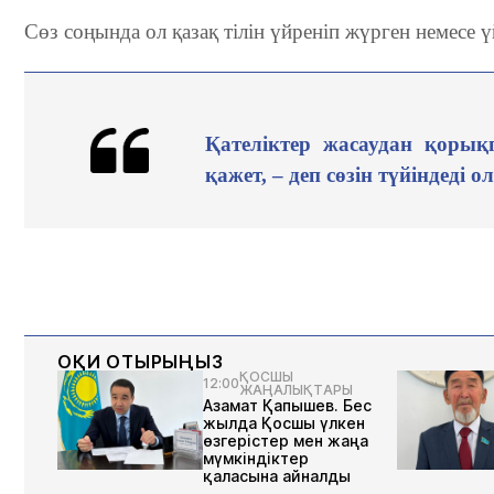
Сөз соңында ол қазақ тілін үйреніп жүрген немесе үй
Қателіктер жасаудан қорық
қажет, – деп сөзін түйіндеді о
ОҚИ ОТЫРЫҢЫЗ
ҚОСШЫ
12:00
ЖАҢАЛЫҚТАРЫ
Азамат Қапышев. Бес
жылда Қосшы үлкен
өзгерістер мен жаңа
мүмкіндіктер
қаласына айналды