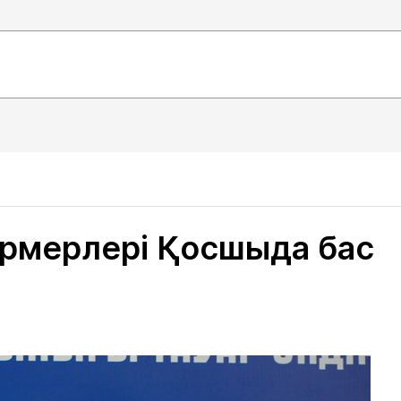
рмерлері Қосшыда бас