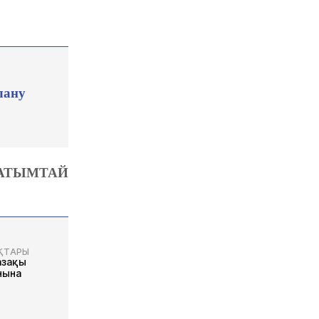
лану
 АТЫМТАЙ
ҚТАРЫ
азақы
нына