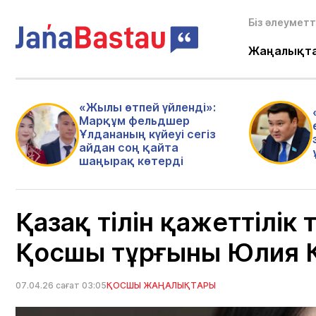
Біз әлеуметт
Жаңалықт
«Жылы өтпей үйленді»:
Марқұм фельдшер
Ұлдананың күйеуі сегіз
айдан соң қайта
шаңырақ көтерді
Қазақ тілін қажеттілік 
Қосшы тұрғыны Юлия 
07.04.26 сағат 03:05
ҚОСШЫ ЖАҢАЛЫҚТАРЫ