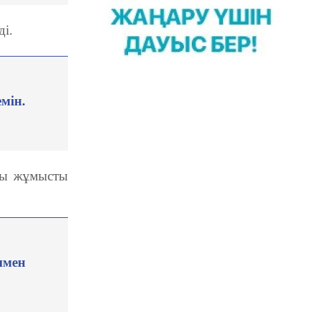
ді.
мін.
ғы жұмысты
нмен