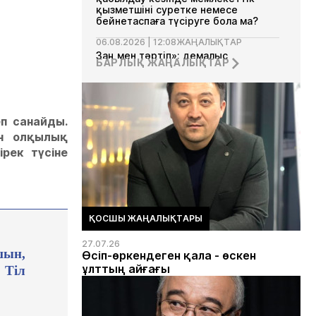
қызметшіні суретке немесе
бейнетаспаға түсіруге бола ма?
06.08.2026 | 12:08
ЖАҢАЛЫҚТАР
Заң мен тәртіп»: демалыс
БАРЛЫҚ ЖАҢАЛЫҚТАР
орындарында қоғамдық тәртіпті
бұзғаны үшін қандай әкімшілік
жауапкершілік қарастырылған?
05.08.2026 | 19:39
ЖАҢАЛЫҚТАР
п санайды.
Ақмола облысының прокуратурасы
«Құқықтық тәртіп әліппесі»
ен олқылық
акциясын өткізді
ірек түсіне
ҚОСШЫ ЖАҢАЛЫҚТАРЫ
27.07.26
шын,
Өсіп-өркендеген қала - өскен
ұлттың айғағы
 Тіл