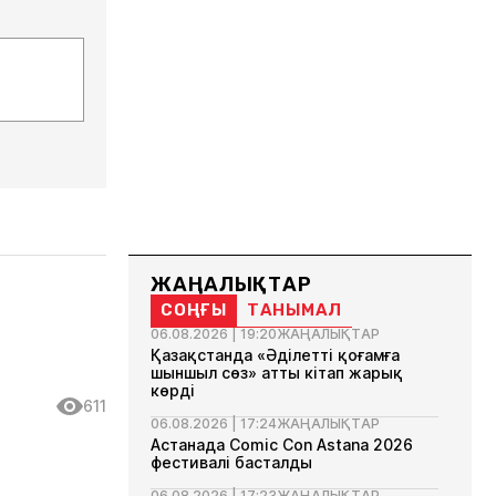
ЖАҢАЛЫҚТАР
СОҢҒЫ
ТАНЫМАЛ
06.08.2026 | 19:20
ЖАҢАЛЫҚТАР
Қазақстанда «Әділетті қоғамға
шыншыл сөз» атты кітап жарық
көрді
611
06.08.2026 | 17:24
ЖАҢАЛЫҚТАР
Астанада Comic Con Astana 2026
фестивалі басталды
06.08.2026 | 17:23
ЖАҢАЛЫҚТАР