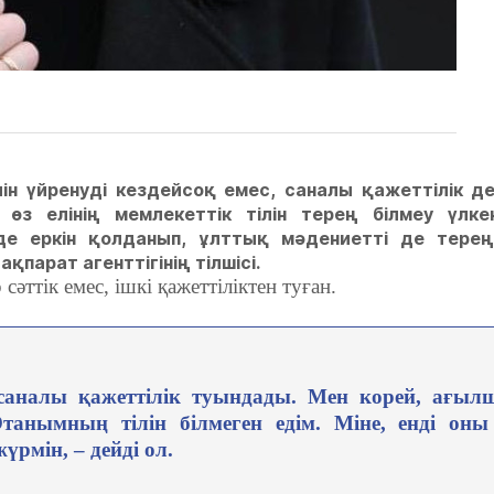
н үйренуді кездейсоқ емес, саналы қажеттілік де
 өз елінің мемлекеттік тілін терең білмеу үлк
рде еркін қолданып, ұлттық мәдениетті де терең
ақпарат агенттігінің тілшісі.
сәттік емес, ішкі қажеттіліктен туған.
 саналы қажеттілік туындады. Мен корей, ағыл
Отанымның тілін білмеген едім. Міне, енді оны
рмін, – дейді ол.