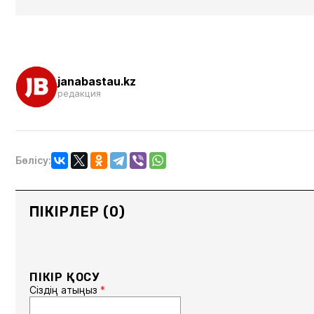
janabastau.kz
редакция
Бөлісу:
ПІКІРЛЕР (0)
ПІКІР ҚОСУ
Сіздің атыңыз
*