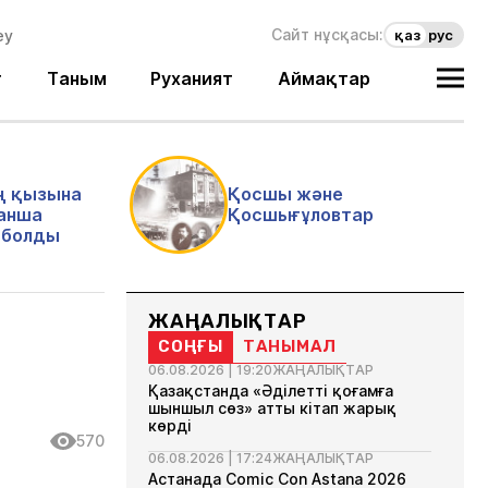
Сайт нұсқасы:
қаз
рус
т
Таным
Руханият
Аймақтар
ң қызына
Қосшы және
анша
Қосшығұловтар
і болды
ЖАҢАЛЫҚТАР
СОҢҒЫ
ТАНЫМАЛ
06.08.2026 | 19:20
ЖАҢАЛЫҚТАР
Қазақстанда «Әділетті қоғамға
шыншыл сөз» атты кітап жарық
көрді
570
06.08.2026 | 17:24
ЖАҢАЛЫҚТАР
Астанада Comic Con Astana 2026