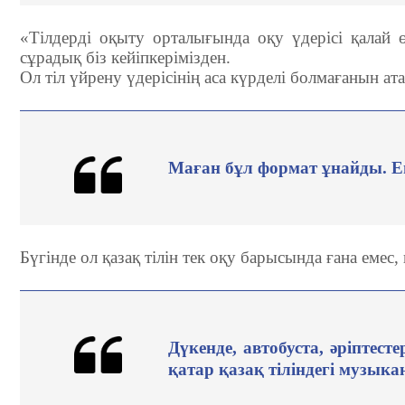
«Тілдерді оқыту орталығында оқу үдерісі қалай
сұрадық біз кейіпкерімізден.
Ол тіл үйрену үдерісінің аса күрделі болмағанын ата
Маған бұл формат ұнайды. Е
Бүгінде ол қазақ тілін тек оқу барысында ғана емес,
Дүкенде, автобуста, әріптес
қатар қазақ тіліндегі музыка