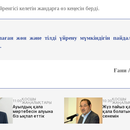
ренгісі келетін жандарға өз кеңесін берді.
паған жөн және тілді үйрену мүмкіндігін пайда
л.
Ғани
ҚОСШЫ
ҚОСШЫ
11:00
10:30
ЖАҢАЛЫҚТАРЫ
ЖАҢАЛЫ
Ауылдың қала
Жүз пайыз қ
мәртебесін алуына
қала болаты
біз ықпал еттік
сенемін