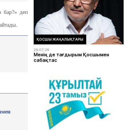
р бар?» деп
 айтады.
ҚОСШЫ ЖАҢАЛЫҚТАРЫ
26.07.26
Менің де тағдырым Қосшымен
сабақтас
ымен