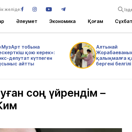
ік желіде:
ар
Әлеумет
Экономика
Қоғам
Сұхба
«МузАрт тобына
Алтынай
ескерткіш қою керек»:
Жорабаеваны
экс-депутат күтпеген
қалыңмалға қ
ұсыныс айтты
бергені белгіл
туған соң үйрендім –
Ким