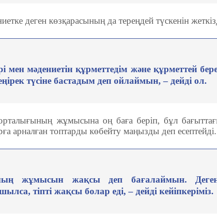
етке деген көзқарасының да тереңдей түскенін жеткіз
і мен мәдениетін құрметтедім және құрметтей бере
еңірек түсіне бастадым деп ойлаймын, – дейді ол.
орталығының жұмысына оң баға беріп, бұл бағытта
арға арналған топтарды көбейту маңызды деп есептейді.
ының жұмысын жақсы деп бағалаймын. Деге
лса, тіпті жақсы болар еді, – дейді кейіпкеріміз.