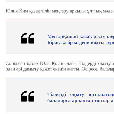
Юлия Ким қазақ тілін меңгеру арқылы ұлттық мәдени
Мен әрқашан қазақ дәстүрлер
Бірақ қазір мәдени кодты тер
Сонымен қатар Юля Қосшыдағы Тілдерді оқыту 
одан әрі дамыту қажет екенін айтты. Әсіресе, балал
Тілдерді оқыту орталығ
балаларға арналған топтар ашы