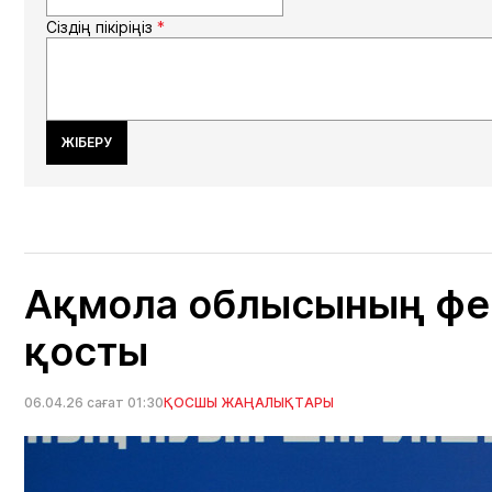
Сіздің пікіріңіз
*
ЖІБЕРУ
Ақмола облысының фе
қосты
06.04.26 сағат 01:30
ҚОСШЫ ЖАҢАЛЫҚТАРЫ