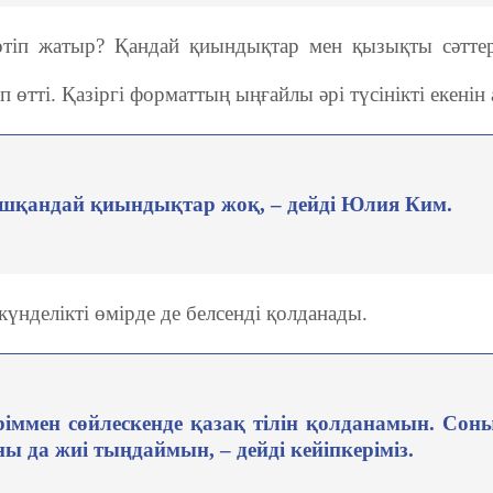
 өтіп жатыр? Қандай қиындықтар мен қызықты сәтте
п өтті. Қазіргі форматтың ыңғайлы әрі түсінікті екенін
шқандай қиындықтар жоқ, – дейді Юлия Ким.
 күнделікті өмірде де белсенді қолданады.
теріммен сөйлескенде қазақ тілін қолданамын. Сон
ны да жиі тыңдаймын, – дейді кейіпкеріміз.