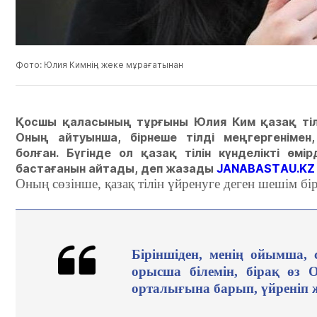
Фото: Юлия Кимнің жеке мұрағатынан
Қосшы қаласының тұрғыны Юлия Ким қазақ тілі
Оның айтуынша, бірнеше тілді меңгергенімен,
болған.
Бүгінде ол қазақ тілін күнделікті өмі
бастағанын айтады, деп жазады
JANABASTAU.KZ
Оның
сөзінше, қазақ тілін үйренуге деген шешім бір 
Біріншіден, менің ойымша,
орысша білемін, бірақ өз 
орталығына барып, үйреніп жү