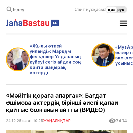
Сайт нұсқасы:
қаз
рус
«Жылы өтпей
«МузАр
үйленді»: Марқұм
ескертк
фельдшер Ұлдананың
экс-де
күйеуі сегіз айдан соң
ұсыныс
қайта шаңырақ
көтерді
«Мәйітін қораға апарған»: Бағдат
Әшімова актердің бірінші әйелі қалай
қайтыс болғанын айтты (ВИДЕО)
3404
24.12.25 сағат 10:25
ЖАҢАЛЫҚТАР