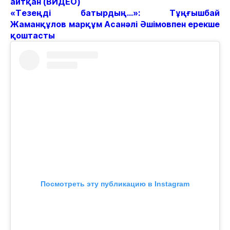
айтқан (ВИДЕО)
«Тезеңді батырдың...»: Тұңғышбай
Жаманқұлов марқұм Асанәлі Әшімовпен ерекше
қоштасты
Посмотреть эту публикацию в Instagram