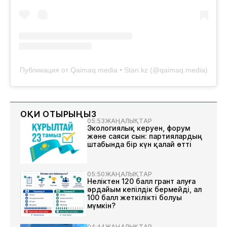
Публикация от Qaimaq media • Stan.kz (@qaimaq.media)
ОҚИ ОТЫРЫҢЫЗ
05:53
ЖАҢАЛЫҚТАР
Экологиялық керуен, форум
және саяси сын: партиялардың
штабында бір күн қалай өтті
05:50
ЖАҢАЛЫҚТАР
Неліктен 120 балл грант алуға
әрдайым кепілдік бермейді, ал
100 балл жеткілікті болуы
мүмкін?
04:44
ЖАҢАЛЫҚТАР