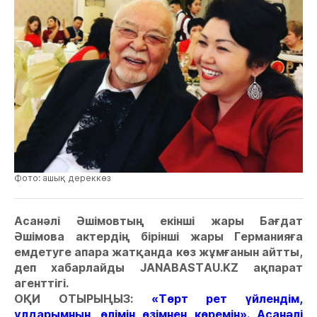
Фото: ашық дереккөз
Асанәлі Әшімовтың екінші жары Бағдат
Әшімова актердің бірінші жары Германияға
емдетуге апара жатқанда көз жұмғанын айтты,
деп хабарлайды JANABASTAU.KZ ақпарат
агенттігі.
ОҚИ ОТЫРЫҢЫЗ:
«Төрт рет үйлендім,
ұлдарымның өлімін өзімнен көремін». Асанәлі