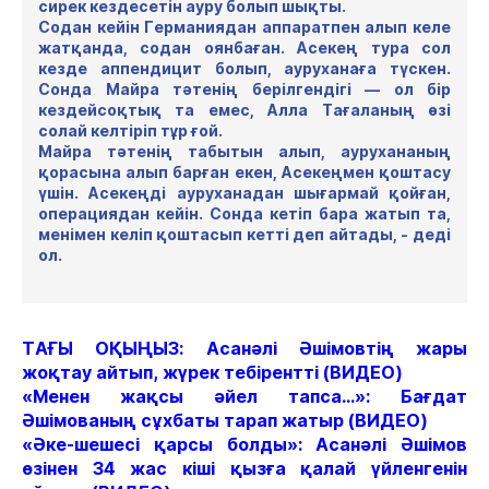
сирек кездесетін ауру болып шықты.
Содан кейін Германиядан аппаратпен алып келе
жатқанда, содан оянбаған. Асекең тура сол
кезде аппендицит болып, ауруханаға түскен.
Сонда Майра тәтенің берілгендігі — ол бір
кездейсоқтық та емес, Алла Тағаланың өзі
солай келтіріп тұр ғой.
Майра тәтенің табытын алып, аурухананың
қорасына алып барған екен, Асекеңмен қоштасу
үшін. Асекеңді ауруханадан шығармай қойған,
операциядан кейін. Сонда кетіп бара жатып та,
менімен келіп қоштасып кетті деп айтады, - деді
ол.
ТАҒЫ ОҚЫҢЫЗ: Асанәлі Әшімовтің жары
жоқтау айтып, жүрек тебірентті (ВИДЕО)
«Менен жақсы әйел тапса...»: Бағдат
Әшімованың сұхбаты тарап жатыр (ВИДЕО)
«Әке-шешесі қарсы болды»: Асанәлі Әшімов
өзінен 34 жас кіші қызға қалай үйленгенін