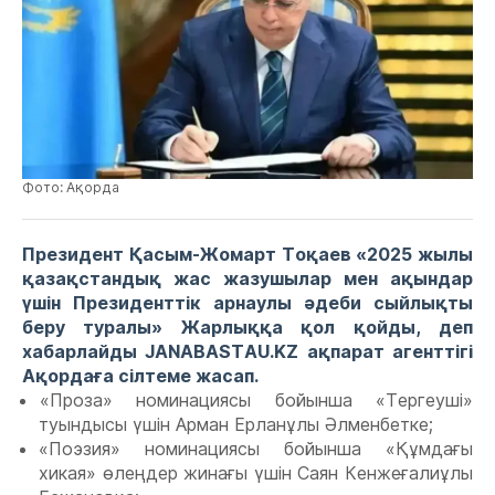
Фото: Ақорда
Президент Қасым-Жомарт Тоқаев «2025 жылы
қазақстандық жас жазушылар мен ақындар
үшін Президенттік арнаулы әдеби сыйлықты
беру туралы» Жарлыққа қол қойды, деп
хабарлайды JANABASTAU.KZ ақпарат агенттігі
Ақордаға сілтеме жасап.
«Проза» номинациясы бойынша «Тергеуші»
туындысы үшін Арман Ерланұлы Әлменбетке;
«Поэзия» номинациясы бойынша «Құмдағы
хикая» өлеңдер жинағы үшін Саян Кенжеғалиұлы