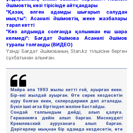
Әшімовтің көзі тірісінде айтқандары
"Қазақ өлген адамды шығарып салудан
мықты": Асанәлі Әшімовтің жеке жазбалары
тарап кетті
"Көз алдымда солғанда қолымнан еш шара
келмеді": Бағдат Әшімова Асанәлі Әшімов
туралы толғанды (ВИДЕО)
Үзінді Бағдат Әшімованың Stan.kz тілшісіне берген
сұхбатынан алынған.
Майра апа 1993 жылы кетті ғой, ауырған екен.
Бір-екі жылдай ауырған. Өте сирек кездесетін
ауру болған екен, склеродермия деп аталады.
Бүкіл ішкі ағза біртіндеп желіне бастайды.
Сондай талпындым дейді, алып қалуға.
Германияға дейін алып барған. Мәскеудегі
Кремлевский ауруханаға алып барған.
Дәрігерлер мыңнан бір адамда кездесетін, өте