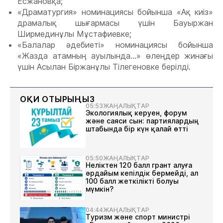
Есжановқа;
«Драматургия» номинациясы бойынша «Ақ киіз»
драмалық шығармасы үшін Бауыржан
Ширмединұлы Мұстафиевке;
«Балалар әдебиеті» номинациясы бойынша
«Жазда атамның ауылында...» өлеңдер жинағы
үшін Асылан Біржанұлы Тілегеновке берілді.
ОҚИ ОТЫРЫҢЫЗ
05:53
ЖАҢАЛЫҚТАР
Экологиялық керуен, форум
және саяси сын: партиялардың
штабында бір күн қалай өтті
05:50
ЖАҢАЛЫҚТАР
Неліктен 120 балл грант алуға
әрдайым кепілдік бермейді, ал
100 балл жеткілікті болуы
мүмкін?
04:44
ЖАҢАЛЫҚТАР
Туризм және спорт министрі