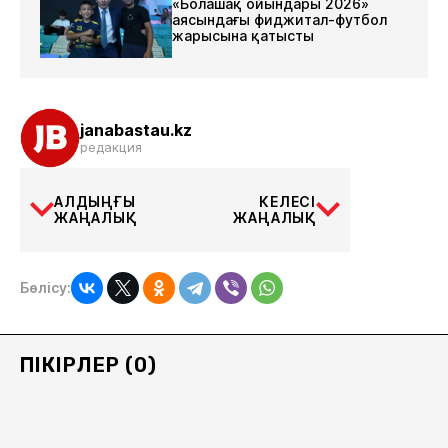
«Болашақ ойындары 2026»
аясындағы фиджитал-футбол
жарысына қатысты
janabastau.kz
редакция
АЛДЫҢҒЫ
КЕЛЕСІ
ЖАҢАЛЫҚ
ЖАҢАЛЫҚ
Бөлісу:
ПІКІРЛЕР (0)