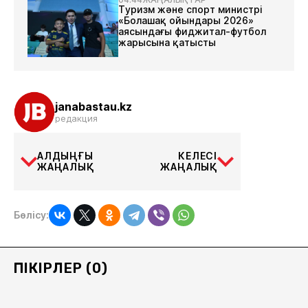
Туризм және спорт министрі
«Болашақ ойындары 2026»
аясындағы фиджитал-футбол
жарысына қатысты
janabastau.kz
редакция
АЛДЫҢҒЫ
КЕЛЕСІ
ЖАҢАЛЫҚ
ЖАҢАЛЫҚ
Бөлісу:
ПІКІРЛЕР (0)